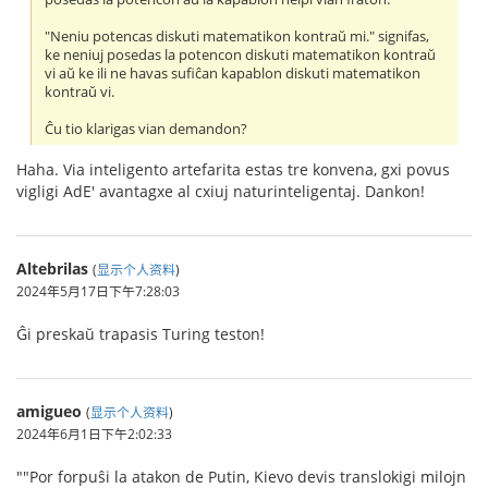
"Neniu potencas diskuti matematikon kontraŭ mi." signifas,
ke neniuj posedas la potencon diskuti matematikon kontraŭ
vi aŭ ke ili ne havas sufiĉan kapablon diskuti matematikon
kontraŭ vi.
Ĉu tio klarigas vian demandon?
Haha. Via inteligento artefarita estas tre konvena, gxi povus
vigligi AdE' avantagxe al cxiuj naturinteligentaj. Dankon!
Altebrilas
(
显示个人资料
)
2024年5月17日下午7:28:03
Ĝi preskaŭ trapasis Turing teston!
amigueo
(
显示个人资料
)
2024年6月1日下午2:02:33
""Por forpuŝi la atakon de Putin, Kievo devis translokigi milojn