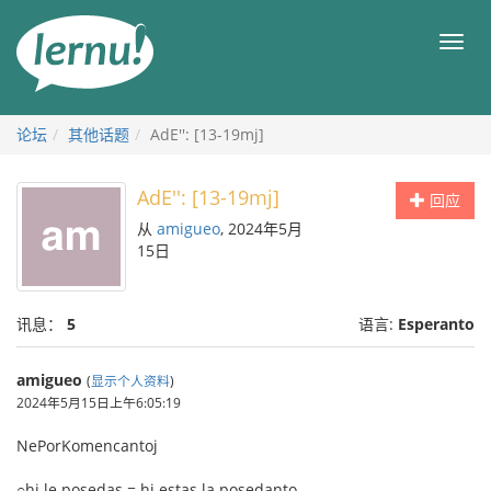
去
目
目
錄
录
頁
论坛
其他话题
AdE'': [13-19mj]
AdE'': [13-19mj]
回应
从
amigueo
, 2024年5月
15日
讯息：
5
语言:
Esperanto
amigueo
(
显示个人资料
)
2024年5月15日上午6:05:19
NePorKomencantoj
○hi le posedas = hi estas la posedanto.