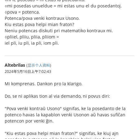
○mi posedas unueldue = mi estas unu el du posedantoj.
○pova = potenca.
Potenca/pova venki kontraux Usono.
Kiu estas pova helpi mian fraton?
Neniu potencas diskuti pri matematiko kontraux mi.
○pliiel, pliiu, pliia, pliiom =
iel pli, iu pli, ia pli, iom pli.
Altebrilas
(
显示个人资料
)
2024年5月16日上午7:02:43
Mi komprenas. Dankon pro la klarigo.
Do, se ni aplikas tion al via demando, ni povus diri:
"Pova venki kontraŭ Usono" signifas, ke la posedanto de la
potenco havas la kapablon venki Usonon aŭ havas sufiĉan
potencon por venki ĝin.
"Kiu estas pova helpi mian fraton?" signifas, ke kiuj ajn