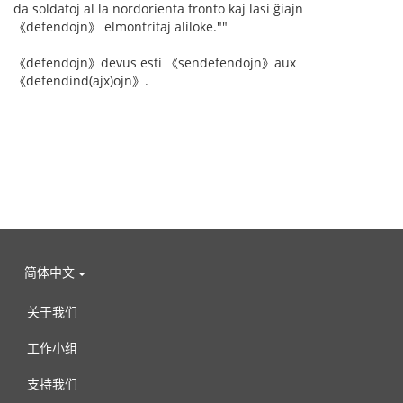
da soldatoj al la nordorienta fronto kaj lasi ĝiajn
《defendojn》 elmontritaj aliloke.""
《defendojn》devus esti 《sendefendojn》aux
《defendind(ajx)ojn》.
简体中文
关于我们
工作小组
支持我们