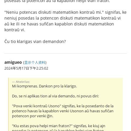
posedas la potencon aŭ la kapablon helpi vian fraton.
"Neniu potencas diskuti matematikon kontraŭ mi." signifas, ke
neniuj posedas la potencon diskuti matematikon kontraŭ vi
aŭ ke ili ne havas sufiĉan kapablon diskuti matematikon
kontraŭ vi.
Ĉu tio klarigas vian demandon?
amigueo
(
显示个人资料
)
2024年5月17日下午2:25:02
Altebrilas:
Mi komprenas. Dankon pro la klarigo.
Do, se ni aplikas tion al via demando, ni povus diri:
"Pova venki kontraŭ Usono" signifas, ke la posedanto de la
potenco havas la kapablon venki Usonon aŭ havas sufiĉan
potencon por venki ĝin.
"Kiu estas pova helpi mian fraton?" signifas, ke kiuj ajn
posedas la potencon aŭ la kapablon helpi vian fraton.