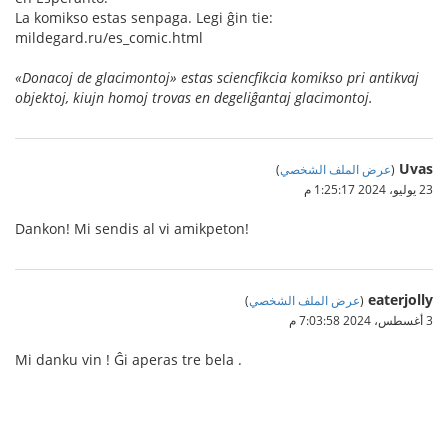
La komikso estas senpaga. Legi ĝin tie:
mildegard.ru/es_comic.html
«Donacoj de glacimontoj» estas sciencfikcia komikso pri antikvaj
objektoj, kiujn homoj trovas en degeliĝantaj glacimontoj.
Uvas
(
عرض الملف الشخصي
)
23 يوليو، 2024 1:25:17 م
Dankon! Mi sendis al vi amikpeton!
eaterjolly
(
عرض الملف الشخصي
)
3 أغسطس، 2024 7:03:58 م
Mi danku vin ! Ĝi aperas tre bela .