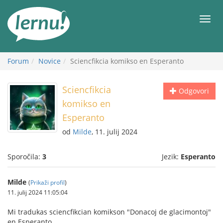
K
vsebini
Meni
Forum
Novice
Sciencfikcia komikso en Esperanto
Sciencfikcia
Odgovori
komikso en
Esperanto
od
Milde
, 11. julij 2024
Sporočila:
3
Jezik:
Esperanto
Milde
(
Prikaži profil
)
11. julij 2024 11:05:04
Mi tradukas sciencfikcian komikson "Donacoj de glacimontoj"
en Esperanto.