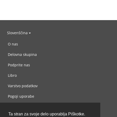
Slovenščina
O nas
Delovna skupina
Podprite nas
Libro
Varstvo podatkov
Pogoji uporabe
Navežite stik z nami
Ta stran za svoje delo uporablja Piškotke.