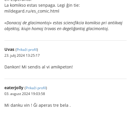
La komikso estas senpaga. Legi ĝin tie:
mildegard.ru/es_comic.html
«Donacoj de glacimontoj» estas sciencfikcia komikso pri antikvaj
objektoj, kiujn homoj trovas en degeliĝantaj glacimontoj.
Uvas
(
Prikaži profil
)
23. julij 2024 13:25:17
Dankon! Mi sendis al vi amikpeton!
eaterjolly
(
Prikaži profil
)
03. avgust 2024 19:03:58
Mi danku vin ! Ĝi aperas tre bela .