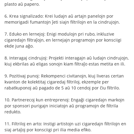
plasto aŭ papero.
6. Krea signalizado: Krei ludajn aŭ artajn panelojn por
memorigadi fumantojn ĵeti siajn filtrilojn en la cindrujojn.
7. Eduko en lernejoj: Enigi modulojn pri rubo, inkluzive
cigaredajn filtraĵojn, en lernejajn programojn por konsciigi
ekde juna aĝo.
8. Interagaj cindrujoj: Projekti interagajn aŭ ludajn cindrujojn,
kiuj ekbrilas aŭ eligas sonojn kiam filtraĵo estas metita en ili.
9. Pozitivaj punoj: Rekompenci civitanojn, kiuj liveras certan
kvanton de kolektitaj cigaredaj filtriloj, ekzemple per
rabatkuponoj aŭ pagado de 5 aŭ 10 cendoj por ĉiu filtrilo.
10. Partnerecoj kun entreprenoj: Engaĝi cigaredajn markojn
por sponsori purigajn iniciatojn aŭ programojn de filtrila
redukto.
11. Filtriloj en arto: Instigi artistojn uzi cigaredajn filtrilojn en
siaj artaĵoj por konsciigi pri ilia media efiko.