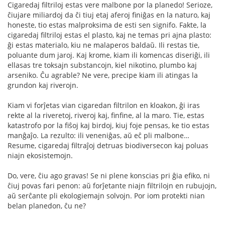
Cigaredaj filtriloj estas vere malbone por la planedo! Serioze,
ĉiujare miliardoj da ĉi tiuj etaj aferoj finiĝas en la naturo, kaj
honeste, tio estas malproksima de esti sen signifo. Fakte, la
cigaredaj filtriloj estas el plasto, kaj ne temas pri ajna plasto:
ĝi estas materialo, kiu ne malaperos baldaŭ. Ili restas tie,
poluante dum jaroj. Kaj krome, kiam ili komencas diseriĝi, ili
ellasas tre toksajn substancojn, kiel nikotino, plumbo kaj
arseniko. Ĉu agrable? Ne vere, precipe kiam ili atingas la
grundon kaj riverojn.
Kiam vi forĵetas vian cigaredan filtrilon en kloakon, ĝi iras
rekte al la riveretoj, riveroj kaj, finfine, al la maro. Tie, estas
katastrofo por la fiŝoj kaj birdoj, kiuj foje pensas, ke tio estas
manĝaĵo. La rezulto: ili veneniĝas, aŭ eĉ pli malbone…
Resume, cigaredaj filtraĵoj detruas biodiversecon kaj poluas
niajn ekosistemojn.
Do, vere, ĉiu ago gravas! Se ni plene konscias pri ĝia efiko, ni
ĉiuj povas fari penon: aŭ forĵetante niajn filtrilojn en rubujojn,
aŭ serĉante pli ekologiemajn solvojn. Por iom protekti nian
belan planedon, ĉu ne?