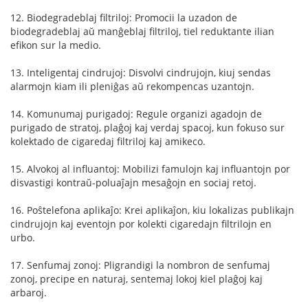
12. Biodegradeblaj filtriloj: Promocii la uzadon de
biodegradeblaj aŭ manĝeblaj filtriloj, tiel reduktante ilian
efikon sur la medio.
13. Inteligentaj cindrujoj: Disvolvi cindrujojn, kiuj sendas
alarmojn kiam ili pleniĝas aŭ rekompencas uzantojn.
14. Komunumaj purigadoj: Regule organizi agadojn de
purigado de stratoj, plaĝoj kaj verdaj spacoj, kun fokuso sur
kolektado de cigaredaj filtriloj kaj amikeco.
15. Alvokoj al influantoj: Mobilizi famulojn kaj influantojn por
disvastigi kontraŭ-poluaĵajn mesaĝojn en sociaj retoj.
16. Poŝtelefona aplikaĵo: Krei aplikaĵon, kiu lokalizas publikajn
cindrujojn kaj eventojn por kolekti cigaredajn filtrilojn en
urbo.
17. Senfumaj zonoj: Pligrandigi la nombron de senfumaj
zonoj, precipe en naturaj, sentemaj lokoj kiel plaĝoj kaj
arbaroj.