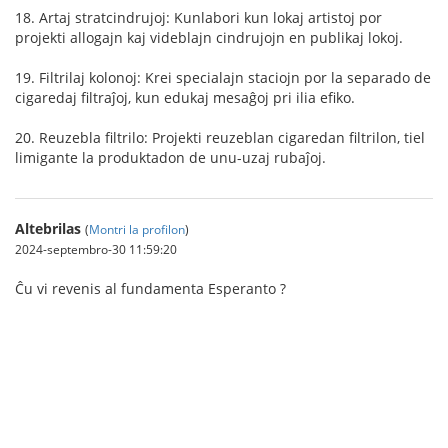
18. Artaj stratcindrujoj: Kunlabori kun lokaj artistoj por
projekti allogajn kaj videblajn cindrujojn en publikaj lokoj.
19. Filtrilaj kolonoj: Krei specialajn staciojn por la separado de
cigaredaj filtraĵoj, kun edukaj mesaĝoj pri ilia efiko.
20. Reuzebla filtrilo: Projekti reuzeblan cigaredan filtrilon, tiel
limigante la produktadon de unu-uzaj rubaĵoj.
Altebrilas
(
Montri la profilon
)
2024-septembro-30 11:59:20
Ĉu vi revenis al fundamenta Esperanto ?