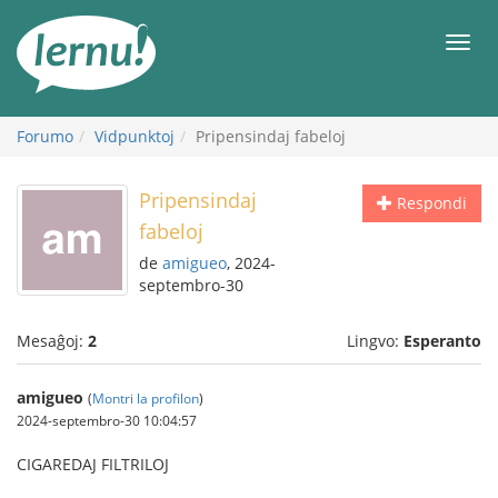
Al
la
Men
enhavo
Forumo
Vidpunktoj
Pripensindaj fabeloj
Pripensindaj
Respondi
fabeloj
de
amigueo
, 2024-
septembro-30
Mesaĝoj:
2
Lingvo:
Esperanto
amigueo
(
Montri la profilon
)
2024-septembro-30 10:04:57
CIGAREDAJ FILTRILOJ