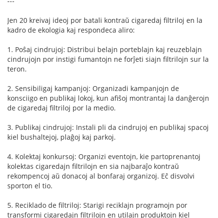
---
Jen 20 kreivaj ideoj por batali kontraŭ cigaredaj filtriloj en la
kadro de ekologia kaj respondeca aliro:
1. Poŝaj cindrujoj: Distribui belajn porteblajn kaj reuzeblajn
cindrujojn por instigi fumantojn ne forĵeti siajn filtrilojn sur la
teron.
2. Sensibiligaj kampanjoj: Organizadi kampanjojn de
konsciigo en publikaj lokoj, kun afiŝoj montrantaj la danĝerojn
de cigaredaj filtriloj por la medio.
3. Publikaj cindrujoj: Instali pli da cindrujoj en publikaj spacoj
kiel bushaltejoj, plaĝoj kaj parkoj.
4. Kolektaj konkursoj: Organizi eventojn, kie partoprenantoj
kolektas cigaredajn filtrilojn en sia najbaraĵo kontraŭ
rekompencoj aŭ donacoj al bonfaraj organizoj. Eĉ disvolvi
sporton el tio.
5. Reciklado de filtriloj: Starigi reciklajn programojn por
transformi cigaredajn filtrilojn en utilajn produktojn kiel