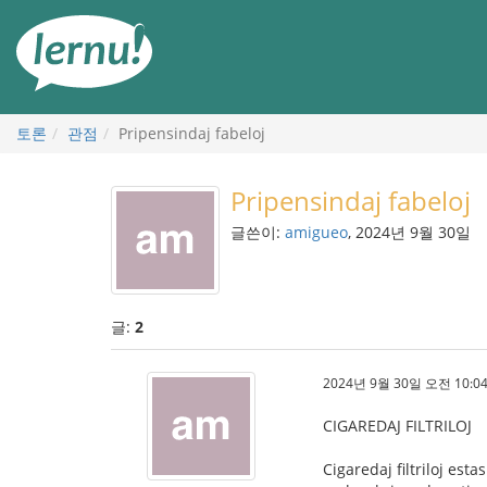
본
문
으
로
토론
관점
Pripensindaj fabeloj
Pripensindaj fabeloj
글쓴이:
amigueo
, 2024년 9월 30일
글:
2
2024년 9월 30일 오전 10:04
CIGAREDAJ FILTRILOJ
Cigaredaj filtriloj esta