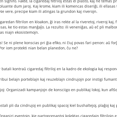
 signifo. Fakte, la cigaredaj filtriloj estas el plasto, kaj ne temas 
 poluante dum jaroj. Kaj krome, kiam ili komencas diseriĝi, ili ellasa
e vere, precipe kiam ili atingas la grundon kaj riverojn.
aredan filtrilon en kloakon, ĝi iras rekte al la riveretoj, riveroj kaj, f
ensas, ke tio estas manĝaĵo. La rezulto: ili veneniĝas, aŭ eĉ pli mal
as niajn ekosistemojn.
s! Se ni plene konscias pri ĝia efiko, ni ĉiuj povas fari penon: aŭ for
Por iom protekti nian belan planedon, ĉu ne?
r batali kontraŭ cigaredaj filtriloj en la kadro de ekologia kaj respon
tribui belajn porteblajn kaj reuzeblajn cindrujojn por instigi fumantojn
joj: Organizadi kampanjojn de konsciigo en publikaj lokoj, kun afiŝoj
nstali pli da cindrujoj en publikaj spacoj kiel bushaltejoj, plaĝoj kaj 
 Organizi eventojn, kie partoprenantoj kolektas cigaredajn filtriloj