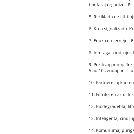
bonfaraj organizoj. Eĉ 
5. Reciklado de filtril
6. Krea signalizado: Kr
7. Eduko en lernejoj: E
8. Interagaj cindrujoj: 
9. Pozitivaj punoj: Rek
5 aŭ 10 cendoj por ĉiu f
10. Partnerecoj kun en
11. Filtriloj en arto: In
12. Biodegradeblaj filt
13. Inteligentaj cindr
14. Komunumaj purigado