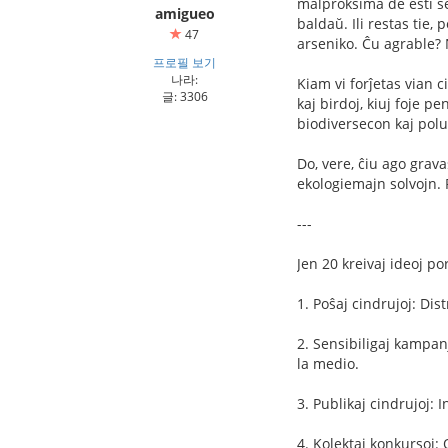
malproksima de esti sen
amigueo
baldaŭ. Ili restas tie,
47
arseniko. Ĉu agrable? N
프로필 보기
나라:
Kiam vi forĵetas vian cig
글: 3306
kaj birdoj, kiuj foje p
biodiversecon kaj polu
Do, vere, ĉiu ago grava
ekologiemajn solvojn. 
---
Jen 20 kreivaj ideoj po
1. Poŝaj cindrujoj: Dis
2. Sensibiligaj kampan
la medio.
3. Publikaj cindrujoj: I
4. Kolektaj konkursoj: