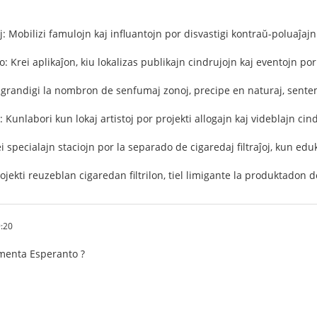
oj: Mobilizi famulojn kaj influantojn por disvastigi kontraŭ-poluaĵaj
o: Krei aplikaĵon, kiu lokalizas publikajn cindrujojn kaj eventojn por 
igrandigi la nombron de senfumaj zonoj, precipe en naturaj, sentema
j: Kunlabori kun lokaj artistoj por projekti allogajn kaj videblajn cin
rei specialajn staciojn por la separado de cigaredaj filtraĵoj, kun eduk
Projekti reuzeblan cigaredan filtrilon, tiel limigante la produktadon 
:20
amenta Esperanto ?