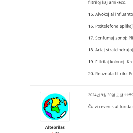
filtriloj kaj amikeco.
15. Alvokoj al influant
16. Poŝtelefona aplikaĵ
17. Senfumaj zonoj: Pl
18. Artaj stratcindrujo
19. Filtrilaj kolonoj: K
20. Reuzebla filtrilo: 
2024년 9월 30일 오전 11:59
Ĉu vi revenis al fund
Altebrilas