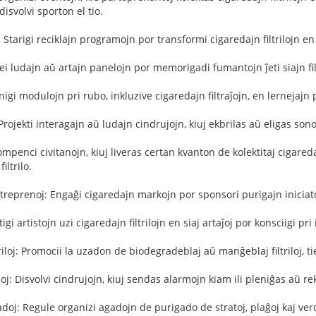
disvolvi sporton el tio.
oj: Starigi reciklajn programojn por transformi cigaredajn filtrilojn e
ei ludajn aŭ artajn panelojn por memorigadi fumantojn ĵeti siajn filt
nigi modulojn pri rubo, inkluzive cigaredajn filtraĵojn, en lernejaj
Projekti interagajn aŭ ludajn cindrujojn, kiuj ekbrilas aŭ eligas sonoj
ompenci civitanojn, kiuj liveras certan kvanton de kolektitaj cigare
iltrilo.
treprenoj: Engaĝi cigaredajn markojn por sponsori purigajn iniciato
stigi artistojn uzi cigaredajn filtrilojn en siaj artaĵoj por konsciigi pri
riloj: Promocii la uzadon de biodegradeblaj aŭ manĝeblaj filtriloj, ti
ujoj: Disvolvi cindrujojn, kiuj sendas alarmojn kiam ili pleniĝas aŭ
j: Regule organizi agadojn de purigado de stratoj, plaĝoj kaj verd