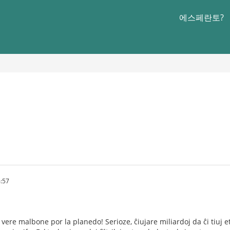
에스페란토?
:57
s vere malbone por la planedo! Serioze, ĉiujare miliardoj da ĉi tiuj et