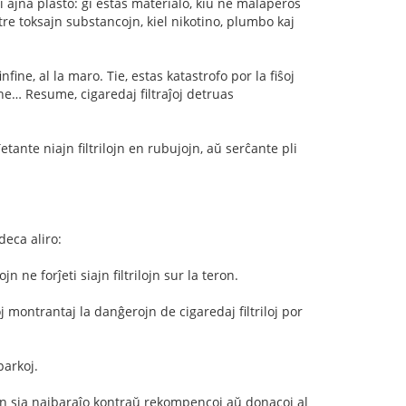
pri ajna plasto: ĝi estas materialo, kiu ne malaperos
s tre toksajn substancojn, kiel nikotino, plumbo kaj
infine, al la maro. Tie, estas katastrofo por la fiŝoj
bone… Resume, cigaredaj filtraĵoj detruas
ĵetante niajn filtrilojn en rubujojn, aŭ serĉante pli
deca aliro:
 ne forĵeti siajn filtrilojn sur la teron.
 montrantaj la danĝerojn de cigaredaj filtriloj por
parkoj.
n en sia najbaraĵo kontraŭ rekompencoj aŭ donacoj al