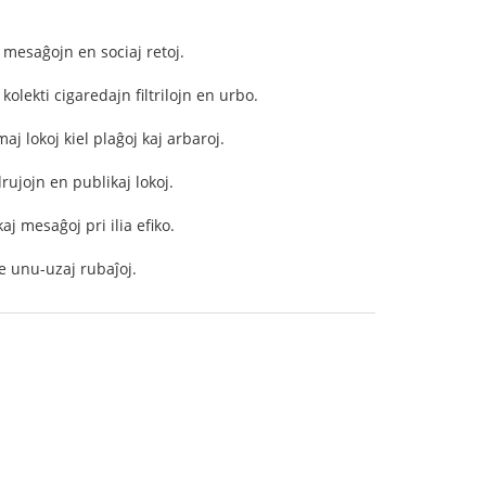
n mesaĝojn en sociaj retoj.
kolekti cigaredajn filtrilojn en urbo.
j lokoj kiel plaĝoj kaj arbaroj.
drujojn en publikaj lokoj.
aj mesaĝoj pri ilia efiko.
de unu-uzaj rubaĵoj.