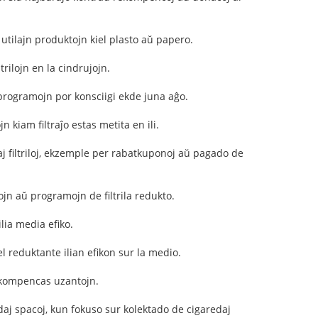
n utilajn produktojn kiel plasto aŭ papero.
rilojn en la cindrujojn.
n programojn por konsciigi ekde juna aĝo.
n kiam filtraĵo estas metita en ili.
daj filtriloj, ekzemple per rabatkuponoj aŭ pagado de
jn aŭ programojn de filtrila redukto.
 ilia media efiko.
el reduktante ilian efikon sur la medio.
 rekompencas uzantojn.
aj spacoj, kun fokuso sur kolektado de cigaredaj