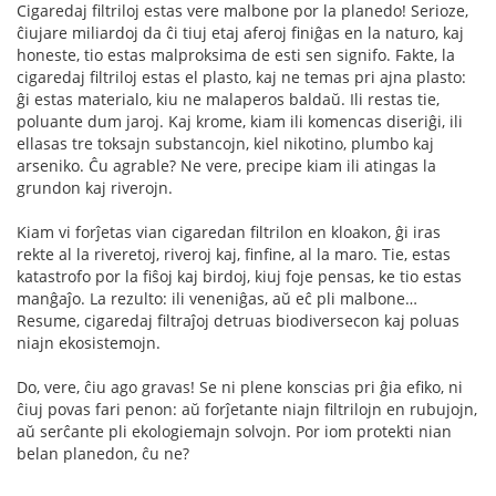
Cigaredaj filtriloj estas vere malbone por la planedo! Serioze,
ĉiujare miliardoj da ĉi tiuj etaj aferoj finiĝas en la naturo, kaj
honeste, tio estas malproksima de esti sen signifo. Fakte, la
cigaredaj filtriloj estas el plasto, kaj ne temas pri ajna plasto:
ĝi estas materialo, kiu ne malaperos baldaŭ. Ili restas tie,
poluante dum jaroj. Kaj krome, kiam ili komencas diseriĝi, ili
ellasas tre toksajn substancojn, kiel nikotino, plumbo kaj
arseniko. Ĉu agrable? Ne vere, precipe kiam ili atingas la
grundon kaj riverojn.
Kiam vi forĵetas vian cigaredan filtrilon en kloakon, ĝi iras
rekte al la riveretoj, riveroj kaj, finfine, al la maro. Tie, estas
katastrofo por la fiŝoj kaj birdoj, kiuj foje pensas, ke tio estas
manĝaĵo. La rezulto: ili veneniĝas, aŭ eĉ pli malbone…
Resume, cigaredaj filtraĵoj detruas biodiversecon kaj poluas
niajn ekosistemojn.
Do, vere, ĉiu ago gravas! Se ni plene konscias pri ĝia efiko, ni
ĉiuj povas fari penon: aŭ forĵetante niajn filtrilojn en rubujojn,
aŭ serĉante pli ekologiemajn solvojn. Por iom protekti nian
belan planedon, ĉu ne?