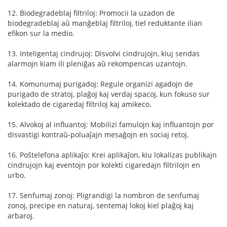
12. Biodegradeblaj filtriloj: Promocii la uzadon de
biodegradeblaj aŭ manĝeblaj filtriloj, tiel reduktante ilian
efikon sur la medio.
13. Inteligentaj cindrujoj: Disvolvi cindrujojn, kiuj sendas
alarmojn kiam ili pleniĝas aŭ rekompencas uzantojn.
14. Komunumaj purigadoj: Regule organizi agadojn de
purigado de stratoj, plaĝoj kaj verdaj spacoj, kun fokuso sur
kolektado de cigaredaj filtriloj kaj amikeco.
15. Alvokoj al influantoj: Mobilizi famulojn kaj influantojn por
disvastigi kontraŭ-poluaĵajn mesaĝojn en sociaj retoj.
16. Poŝtelefona aplikaĵo: Krei aplikaĵon, kiu lokalizas publikajn
cindrujojn kaj eventojn por kolekti cigaredajn filtrilojn en
urbo.
17. Senfumaj zonoj: Pligrandigi la nombron de senfumaj
zonoj, precipe en naturaj, sentemaj lokoj kiel plaĝoj kaj
arbaroj.