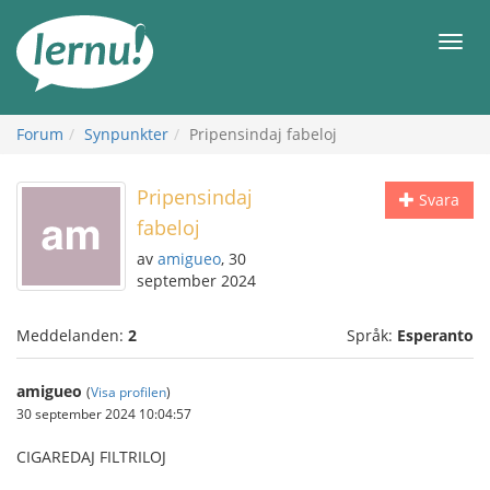
Till
sidans
Meny
innehåll
Forum
Synpunkter
Pripensindaj fabeloj
Pripensindaj
Svara
fabeloj
av
amigueo
, 30
september 2024
Meddelanden:
2
Språk:
Esperanto
amigueo
(
Visa profilen
)
30 september 2024 10:04:57
CIGAREDAJ FILTRILOJ