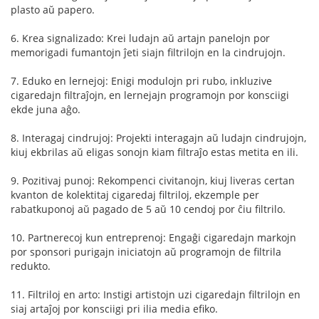
plasto aŭ papero.
6. Krea signalizado: Krei ludajn aŭ artajn panelojn por
memorigadi fumantojn ĵeti siajn filtrilojn en la cindrujojn.
7. Eduko en lernejoj: Enigi modulojn pri rubo, inkluzive
cigaredajn filtraĵojn, en lernejajn programojn por konsciigi
ekde juna aĝo.
8. Interagaj cindrujoj: Projekti interagajn aŭ ludajn cindrujojn,
kiuj ekbrilas aŭ eligas sonojn kiam filtraĵo estas metita en ili.
9. Pozitivaj punoj: Rekompenci civitanojn, kiuj liveras certan
kvanton de kolektitaj cigaredaj filtriloj, ekzemple per
rabatkuponoj aŭ pagado de 5 aŭ 10 cendoj por ĉiu filtrilo.
10. Partnerecoj kun entreprenoj: Engaĝi cigaredajn markojn
por sponsori purigajn iniciatojn aŭ programojn de filtrila
redukto.
11. Filtriloj en arto: Instigi artistojn uzi cigaredajn filtrilojn en
siaj artaĵoj por konsciigi pri ilia media efiko.