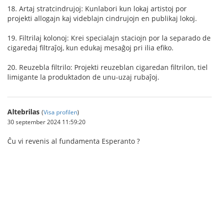
18. Artaj stratcindrujoj: Kunlabori kun lokaj artistoj por
projekti allogajn kaj videblajn cindrujojn en publikaj lokoj.
19. Filtrilaj kolonoj: Krei specialajn staciojn por la separado de
cigaredaj filtraĵoj, kun edukaj mesaĝoj pri ilia efiko.
20. Reuzebla filtrilo: Projekti reuzeblan cigaredan filtrilon, tiel
limigante la produktadon de unu-uzaj rubaĵoj.
Altebrilas
(
Visa profilen
)
30 september 2024 11:59:20
Ĉu vi revenis al fundamenta Esperanto ?