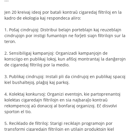
---
Jen 20 kreivaj ideoj por batali kontraŭ cigaredaj filtriloj en la
kadro de ekologia kaj respondeca aliro:
1. Poŝaj cindrujoj: Distribui belajn porteblajn kaj reuzeblajn
cindrujojn por instigi fumantojn ne forĵeti siajn filtrilojn sur la
teron.
2. Sensibiligaj kampanjoj: Organizadi kampanjojn de
konsciigo en publikaj lokoj, kun afiŝoj montrantaj la danĝerojn
de cigaredaj filtriloj por la medio.
3. Publikaj cindrujoj: Instali pli da cindrujoj en publikaj spacoj
kiel bushaltejoj, plaĝoj kaj parkoj.
4. Kolektaj konkursoj: Organizi eventojn, kie partoprenantoj
kolektas cigaredajn filtrilojn en sia najbaraĵo kontraŭ
rekompencoj aŭ donacoj al bonfaraj organizoj. Eĉ disvolvi
sporton el tio.
5. Reciklado de filtriloj: Starigi reciklajn programojn por
transformi cigaredajn filtrilojn en utilajn produktojn kiel