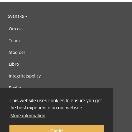
Svenska
Om oss
Team
Stöd oss
Libro
Integritetspolicy
Regler
Kontakta oss
This website uses cookies to ensure you get
the best experience on our website.
More information
Got it!