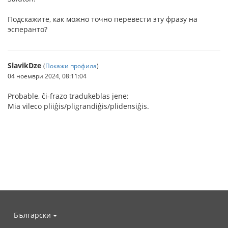
Подскажите, как можно точно перевести эту фразу на
эсперанто?
SlavikDze
(
Покажи профила
)
04 ноември 2024, 08:11:04
Probable, ĉi-frazo tradukeblas jene:
Mia vileco pliiĝis/pligrandiĝis/plidensiĝis.
Български