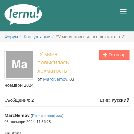
Към
съдържанието
Мен
Форум
Консултации
"У меня повысилась лохматость".
"У меня
Отговор
повысилась
лохматость".
от
MarcNemov
, 03
ноември 2024
Съобщения:
2
Език:
Русский
MarcNemov
(
Покажи профила
)
03 ноември 2024, 11:36:28
Saluton!