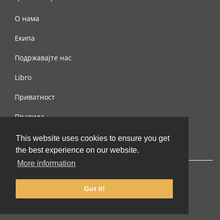
О нама
Екипа
Подржавајте нас
Libro
Приватност
Правила
Контактирајте нас
This website uses cookies to ensure you get
the best experience on our website.
More information
Got it!
© 2002-2026 lernu.net |
Impressum