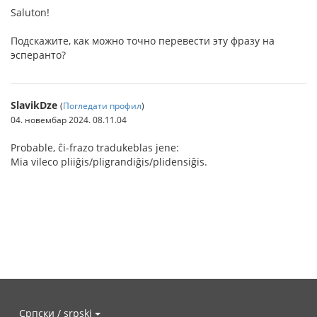
Saluton!
Подскажите, как можно точно перевести эту фразу на
эсперанто?
SlavikDze
(
Погледати профил
)
04. новембар 2024. 08.11.04
Probable, ĉi-frazo tradukeblas jene:
Mia vileco pliiĝis/pligrandiĝis/plidensiĝis.
Српски / srpski