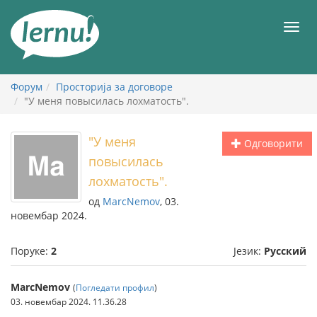
У
садржају
Мен
Форум
Просторија за договоре
"У меня повысилась лохматость".
"У меня
Одговорити
повысилась
лохматость".
од
MarcNemov
, 03.
новембар 2024.
Поруке:
2
Језик:
Русский
MarcNemov
(
Погледати профил
)
03. новембар 2024. 11.36.28