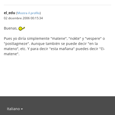
el_edu
(
Mostra il profilo
)
02 dicembre 2006 00:15:34
Buenas,
Pues yo diría simplemente "matene", "nokte" y "vespere" o
"posttagmeze". Aunque también se puede decir "en la
mateno", etc. Y para decir "esta mañana" puedes decir "ĉi-
matene".
Italiano