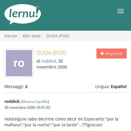
Vai
all’indice
Men
Forum
Altri temi
DUDA (POR)
DUDA (POR)
Rispondi
di
roddick
, 30
novembre 2006
Messaggi:
2
Lingua:
Español
roddick
(
Mostra il profilo
)
30 novembre 2006 19:47:33
Hola!alguie sabe decirme como decir en Esperanto "por la
mañana","por la noche","por la tarde"...???gracias!