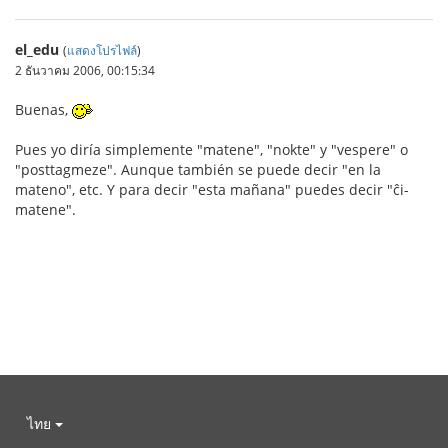
el_edu
(
แสดงโปรไฟล์
)
2 ธันวาคม 2006, 00:15:34
Buenas,
Pues yo diría simplemente "matene", "nokte" y "vespere" o
"posttagmeze". Aunque también se puede decir "en la
mateno", etc. Y para decir "esta mañana" puedes decir "ĉi-
matene".
ไทย