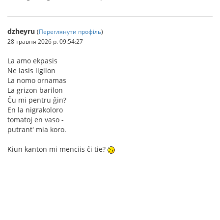
dzheyru
(
Переглянути профіль
)
28 травня 2026 р. 09:54:27
La amo ekpasis
Ne lasis ligilon
La nomo ornamas
La grizon barilon
Ĉu mi pentru ĝin?
En la nigrakoloro
tomatoj en vaso -
putrant' mia koro.
Kiun kanton mi menciis ĉi tie?