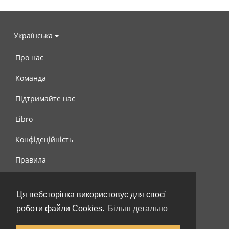
Українська
Про нас
Команда
Підтримайте нас
Libro
Конфідеційність
Правила
Контакти
Ця вебсторінка використовує для своєї
роботи файли Cookies.
Більш детально