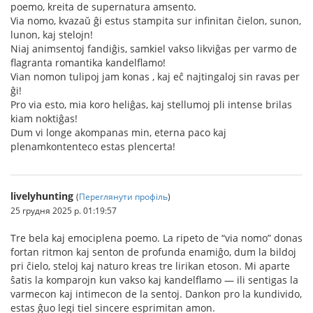
poemo, kreita de supernatura amsento.
Via nomo, kvazaŭ ĝi estus stampita sur infinitan ĉielon, sunon,
lunon, kaj stelojn!
Niaj animsentoj fandiĝis, samkiel vakso likviĝas per varmo de
flagranta romantika kandelflamo!
Vian nomon tulipoj jam konas , kaj eĉ najtingaloj sin ravas per
ĝi!
Pro via esto, mia koro heliĝas, kaj stellumoj pli intense brilas
kiam noktiĝas!
Dum vi longe akompanas min, eterna paco kaj
plenamkontenteco estas plencerta!
livelyhunting
(
Переглянути профіль
)
25 грудня 2025 р. 01:19:57
Tre bela kaj emociplena poemo. La ripeto de “via nomo” donas
fortan ritmon kaj senton de profunda enamiĝo, dum la bildoj
pri ĉielo, steloj kaj naturo kreas tre lirikan etoson. Mi aparte
ŝatis la komparojn kun vakso kaj kandelflamo — ili sentigas la
varmecon kaj intimecon de la sentoj. Dankon pro la kundivido,
estas ĝuo legi tiel sincere esprimitan amon.