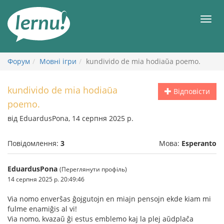
До
змісту
Мен
Форум
Мовні ігри
kundivido de mia hodiaŭa poemo.
kundivido de mia hodiaŭa
Відповісти
poemo.
від EduardusPona, 14 серпня 2025 р.
Повідомлення:
3
Мова:
Esperanto
EduardusPona
(Переглянути профіль)
14 серпня 2025 р. 20:49:46
Via nomo enverŝas ĝojgutojn en miajn pensojn ekde kiam mi
fulme enamiĝis al vi!
Via nomo, kvazaŭ ĝi estus emblemo kaj la plej aŭdplaĉa