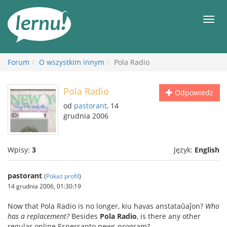
Więcej
Men
Forum
O wszystkim innym
Pola Radio
Pola Radio
Odpowiedz
od
pastorant
, 14
grudnia 2006
Wpisy:
3
Język:
English
pastorant
(
Pokaż profil
)
14 grudnia 2006, 01:30:19
Now that Pola Radio is no longer, kiu havas anstataŭaĵon?
Who
has a replacement?
Besides
Pola Radio
, is there any other
regular online Espersanto news program?