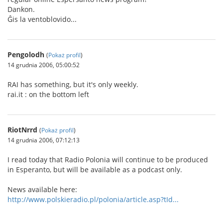
Dankon.
Ĝis la ventoblovido...
Pengolodh
(
Pokaż profil
)
14 grudnia 2006, 05:00:52
RAI has something, but it's only weekly.
rai.it : on the bottom left
RiotNrrd
(
Pokaż profil
)
14 grudnia 2006, 07:12:13
I read today that Radio Polonia will continue to be produced
in Esperanto, but will be available as a podcast only.
News available here:
http://www.polskieradio.pl/polonia/article.asp?tId...