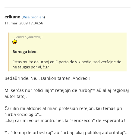
erikano
(
Vise profilen
)
11. mar. 2009 17.34.56
Andreo Jankovskij:
Bonega ideo.
Estas multe da urboj en E-parto de Vikipedio, sed verŝajne tio
ne taŭgas por vi, ĉu?
Bedaŭrinde, Ne... Dankon tamen, Andreo !
Mi serĉas nur "oficiliajn" retejojn de "urboj"* aŭ aliaj regionaj
aŭtoritatoj.
Ĉar ilin mi aldonis al mian profesian retejon, kiu temas pri
"urba sociologio"...
...kaj ĉar mi volus montri, tiel, la "seriozecon" de Esperanto !!
* : "domoj de urbestroj" aŭ "urbaj lokaj politikaj autoritatoj"...