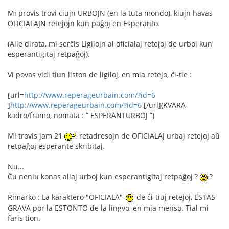
Mi provis trovi ciujn URBOJN (en la tuta mondo), kiujn havas
OFICIALAJN retejojn kun paĝoj en Esperanto.
(Alie dirata, mi serĉis Ligilojn al oficialaj retejoj de urboj kun
esperantigitaj retpaĝoj).
Vi povas vidi tiun liston de ligiloj, en mia retejo, ĉi-tie :
[url=
http://www.reperageurbain.com/?id=6
]
http://www.reperageurbain.com/?id=6
[/url](KVARA
kadro/framo, nomata : “ ESPERANTURBOJ ”)
Mi trovis jam 21
retadresojn de OFICIALAJ urbaj retejoj aŭ
retpaĝoj esperante skribitaj.
Nu...
Ĉu neniu konas aliaj urboj kun esperantigitaj retpaĝoj ?
?
Rimarko : La karaktero "OFICIALA"
de ĉi-tiuj retejoj, ESTAS
GRAVA por la ESTONTO de la lingvo, en mia menso. Tial mi
faris tion.