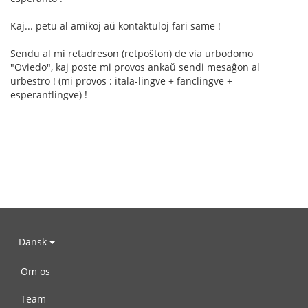
Kaj... petu al amikoj aŭ kontaktuloj fari same !
Sendu al mi retadreson (retpoŝton) de via urbodomo
"Oviedo", kaj poste mi provos ankaŭ sendi mesaĝon al
urbestro ! (mi provos : itala-lingve + fanclingve +
esperantlingve) !
Dansk
Om os
Team