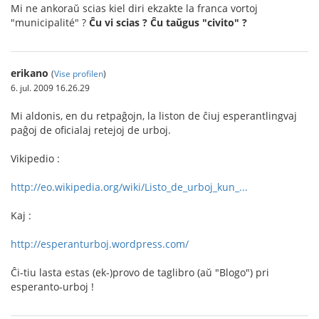
Mi ne ankoraŭ scias kiel diri ekzakte la franca vortoj
"municipalité" ?
Ĉu vi scias ? Ĉu taŭgus "civito" ?
erikano
(
Vise profilen
)
6. jul. 2009 16.26.29
Mi aldonis, en du retpaĝojn, la liston de ĉiuj esperantlingvaj
paĝoj de oficialaj retejoj de urboj.
Vikipedio :
http://eo.wikipedia.org/wiki/Listo_de_urboj_kun_...
Kaj :
http://esperanturboj.wordpress.com/
Ĉi-tiu lasta estas (ek-)provo de taglibro (aŭ "Blogo") pri
esperanto-urboj !