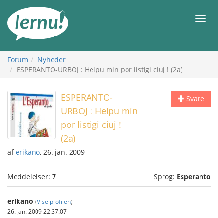
Til
indholdet
Men
Forum
Nyheder
ESPERANTO-URBOJ : Helpu min por listigi ciuj ! (2a)
ESPERANTO-
Svare
URBOJ : Helpu min
por listigi ciuj !
(2a)
af
erikano
, 26. jan. 2009
Meddelelser:
7
Sprog:
Esperanto
erikano
(
Vise profilen
)
26. jan. 2009 22.37.07