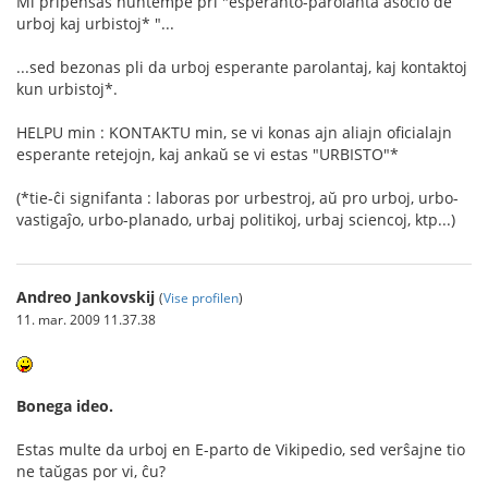
Mi pripensas nuntempe pri "esperanto-parolanta asocio de
urboj kaj urbistoj* "...
...sed bezonas pli da urboj esperante parolantaj, kaj kontaktoj
kun urbistoj*.
HELPU min : KONTAKTU min, se vi konas ajn aliajn oficialajn
esperante retejojn, kaj ankaŭ se vi estas "URBISTO"*
(*tie-ĉi signifanta : laboras por urbestroj, aŭ pro urboj, urbo-
vastigaĵo, urbo-planado, urbaj politikoj, urbaj sciencoj, ktp...)
Andreo Jankovskij
(
Vise profilen
)
11. mar. 2009 11.37.38
Bonega ideo.
Estas multe da urboj en E-parto de Vikipedio, sed verŝajne tio
ne taŭgas por vi, ĉu?