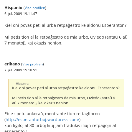
Hispanio
(
Vise profilen
)
6. jul. 2009 19.11.47
Kiel oni povas peti al urba retpaĝestro ke aldonu Esperanton?
Mi petis tion al la retpaĝestro de mia urbo, Oviedo (antaŭ 6 aŭ
7 monatoj), kaj okazis nenion.
erikano
(
Vise profilen
)
7. jul. 2009 15.10.51
Hispanio:
Kiel oni povas peti al urba retpaĝestro ke aldonu Esperanton?
Mi petis tion al la retpaĝestro de mia urbo, Oviedo (antaŭ 6
aŭ 7 monatoj), kaj okazis nenion.
Eble : petu ankoraŭ, montrante tiun rettaglibron
(
http://esperanturboj.wordpress.com/
)
kun ligiloj al 30 urboj kiuj jam tradukis iliajn retpaĝojn al
esperanto !