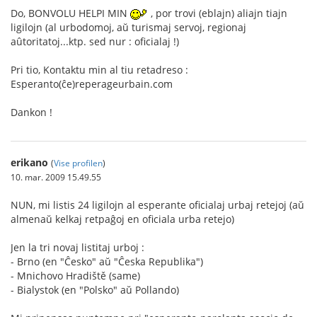
Do, BONVOLU HELPI MIN
, por trovi (eblajn) aliajn tiajn
ligilojn (al urbodomoj, aŭ turismaj servoj, regionaj
aûtoritatoj...ktp. sed nur : oficialaj !)
Pri tio, Kontaktu min al tiu retadreso :
Esperanto(ĉe)reperageurbain.com
Dankon !
erikano
(
Vise profilen
)
10. mar. 2009 15.49.55
NUN, mi listis 24 ligilojn al esperante oficialaj urbaj retejoj (aŭ
almenaŭ kelkaj retpaĝoj en oficiala urba retejo)
Jen la tri novaj listitaj urboj :
- Brno (en "Ĉesko" aŭ "Ĉeska Republika")
- Mnichovo Hradiště (same)
- Bialystok (en "Polsko" aŭ Pollando)