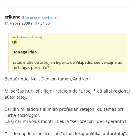
erikano
(
Показать профиль
)
11 марта 2009 г., 17:34:56
Andreo Jankovskij:
Bonega ideo.
Estas multe da urboj en E-parto de Vikipedio, sed verŝajne tio
ne taŭgas por vi, ĉu?
Bedaŭrinde, Ne... Dankon tamen, Andreo !
Mi serĉas nur "oficiliajn" retejojn de "urboj"* aŭ aliaj regionaj
aŭtoritatoj.
Ĉar ilin mi aldonis al mian profesian retejon, kiu temas pri
"urba sociologio"...
...kaj ĉar mi volus montri, tiel, la "seriozecon" de Esperanto !!
* : "domoj de urbestroj" aŭ "urbaj lokaj politikaj autoritatoj"...