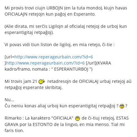
Mi provis trovi ciujn URBOJN (en la tuta mondo), kiujn havas
OFICIALAJN retejojn kun paĝoj en Esperanto.
(Alie dirata, mi serĉis Ligilojn al oficialaj retejoj de urboj kun
esperantigitaj retpaĝoj).
Vi povas vidi tiun liston de ligiloj, en mia retejo, ĉi-tie :
[url=
http://www.reperageurbain.com/?id=6
]
http://www.reperageurbain.com/?id=6
[/url](KVARA
kadro/framo, nomata : “ ESPERANTURBOJ ”)
Mi trovis jam 21
retadresojn de OFICIALAJ urbaj retejoj aŭ
retpaĝoj esperante skribitaj.
Nu...
Ĉu neniu konas aliaj urboj kun esperantigitaj retpaĝoj ?
?
Rimarko : La karaktero "OFICIALA"
de ĉi-tiuj retejoj, ESTAS
GRAVA por la ESTONTO de la lingvo, en mia menso. Tial mi
faris tion.