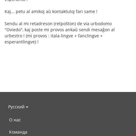
Kaj... petu al amikoj aŭ kontaktuloj fari same !
Sendu al mi retadreson (retpoŝton) de via urbodomo
"Oviedo", kaj poste mi provos ankaŭ sendi mesaĝon al
urbestro ! (mi provos : itala-lingve + fanclingve +
esperantlingve) !
Русский
О нас
Команда