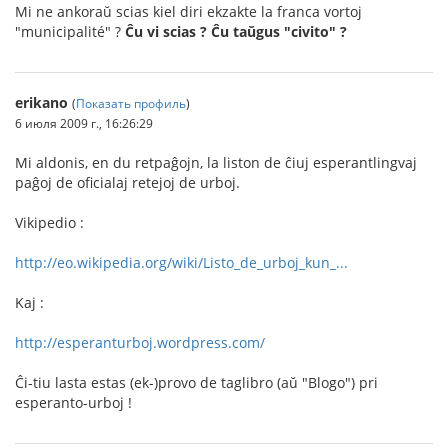
Mi ne ankoraŭ scias kiel diri ekzakte la franca vortoj
"municipalité" ?
Ĉu vi scias ? Ĉu taŭgus "civito" ?
erikano
(
Показать профиль
)
6 июля 2009 г., 16:26:29
Mi aldonis, en du retpaĝojn, la liston de ĉiuj esperantlingvaj
paĝoj de oficialaj retejoj de urboj.
Vikipedio :
http://eo.wikipedia.org/wiki/Listo_de_urboj_kun_...
Kaj :
http://esperanturboj.wordpress.com/
Ĉi-tiu lasta estas (ek-)provo de taglibro (aŭ "Blogo") pri
esperanto-urboj !