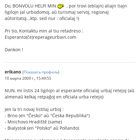
Do, BONVOLU HELPI MIN
, por trovi (eblajn) aliajn tiajn
ligilojn (al urbodomoj, aŭ turismaj servoj, regionaj
aûtoritatoj...ktp. sed nur : oficialaj !)
Pri tio, Kontaktu min al tiu retadreso :
Esperanto(ĉe)reperageurbain.com
Dankon !
erikano
(
Показать профиль
)
10 марта 2009 г., 15:49:55
NUN, mi listis 24 ligilojn al esperante oficialaj urbaj retejoj (aŭ
almenaŭ kelkaj retpaĝoj en oficiala urba retejo)
Jen la tri novaj listitaj urboj :
- Brno (en "Ĉesko" aŭ "Ĉeska Republika")
- Mnichovo Hradiště (same)
- Bialystok (en "Polsko" aŭ Pollando)