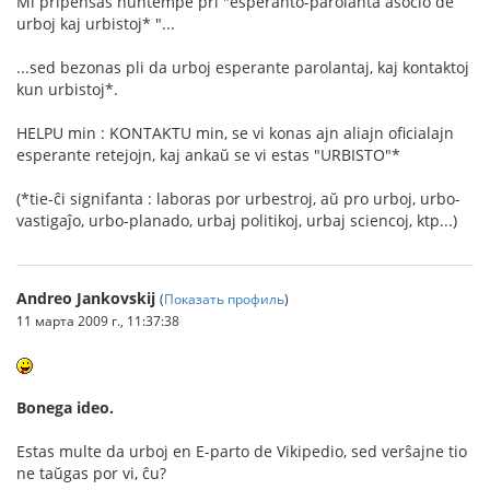
Mi pripensas nuntempe pri "esperanto-parolanta asocio de
urboj kaj urbistoj* "...
...sed bezonas pli da urboj esperante parolantaj, kaj kontaktoj
kun urbistoj*.
HELPU min : KONTAKTU min, se vi konas ajn aliajn oficialajn
esperante retejojn, kaj ankaŭ se vi estas "URBISTO"*
(*tie-ĉi signifanta : laboras por urbestroj, aŭ pro urboj, urbo-
vastigaĵo, urbo-planado, urbaj politikoj, urbaj sciencoj, ktp...)
Andreo Jankovskij
(
Показать профиль
)
11 марта 2009 г., 11:37:38
Bonega ideo.
Estas multe da urboj en E-parto de Vikipedio, sed verŝajne tio
ne taŭgas por vi, ĉu?