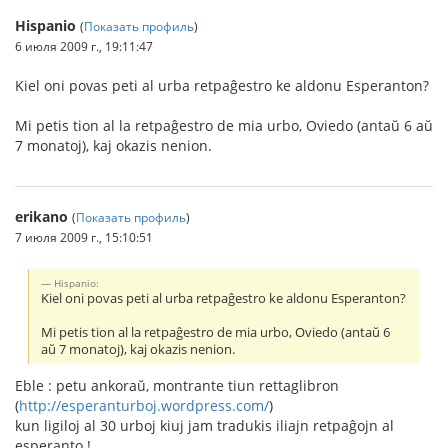
Hispanio
(
Показать профиль
)
6 июля 2009 г., 19:11:47
Kiel oni povas peti al urba retpaĝestro ke aldonu Esperanton?
Mi petis tion al la retpaĝestro de mia urbo, Oviedo (antaŭ 6 aŭ
7 monatoj), kaj okazis nenion.
erikano
(
Показать профиль
)
7 июля 2009 г., 15:10:51
Hispanio:
Kiel oni povas peti al urba retpaĝestro ke aldonu Esperanton?
Mi petis tion al la retpaĝestro de mia urbo, Oviedo (antaŭ 6
aŭ 7 monatoj), kaj okazis nenion.
Eble : petu ankoraŭ, montrante tiun rettaglibron
(
http://esperanturboj.wordpress.com/
)
kun ligiloj al 30 urboj kiuj jam tradukis iliajn retpaĝojn al
esperanto !