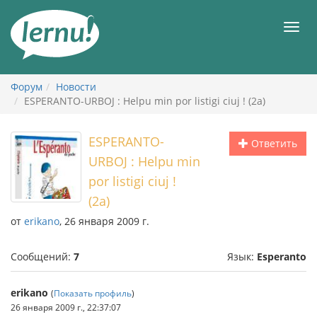
К
содержанию
Мен
Форум
Новости
ESPERANTO-URBOJ : Helpu min por listigi ciuj ! (2a)
ESPERANTO-
Ответить
URBOJ : Helpu min
por listigi ciuj !
(2a)
от
erikano
, 26 января 2009 г.
Сообщений:
7
Язык:
Esperanto
erikano
(
Показать профиль
)
26 января 2009 г., 22:37:07