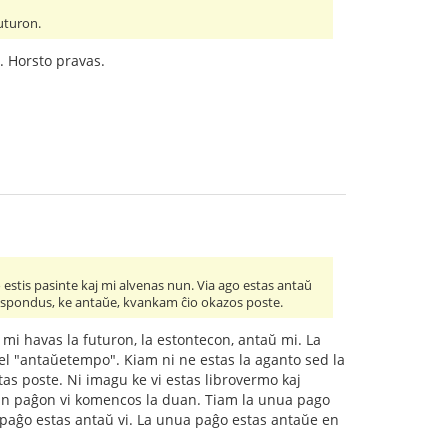
futuron.
. Horsto pravas.
no estis pasinte kaj mi alvenas nun. Via ago estas antaŭ
 respondus, ke antaŭe, kvankam ĉio okazos poste.
mi havas la futuron, la estontecon, antaŭ mi. La
kiel "antaŭetempo". Kiam ni ne estas la aganto sed la
tas poste. Ni imagu ke vi estas librovermo kaj
uan paĝon vi komencos la duan. Tiam la unua pago
ua paĝo estas antaŭ vi. La unua paĝo estas antaŭe en