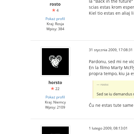
Ia "Back in the future
rosto
scias estas krom esper
4
Kiel tio estas en aliaj 
Pokaż profil
Kraj: Rosja
Wpisy: 384
31 stycznia 2009, 17:08:31
Pardonu, sed mi ne vi
En la filmo Marty McFly
propra tempo, kiu ja es
horsto
rosto:
22
Sed se iu demandus m
Pokaż profil
Kraj: Niemcy
Ĉu ne estas tute same s
Wpisy: 2109
1 lutego 2009, 08:13:01