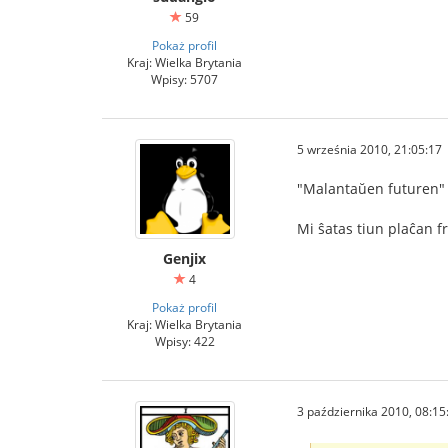
59
Pokaż profil
Kraj: Wielka Brytania
Wpisy: 5707
5 września 2010, 21:05:17
"Malantaŭen futuren"
Mi ŝatas tiun plaĉan 
Genjix
4
Pokaż profil
Kraj: Wielka Brytania
Wpisy: 422
3 października 2010, 08:15