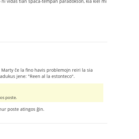
mo ni vidas tian spaca-tempan paradokson, kia kiel mi
Marty ĉe la fino havis problemojn reiri la sia
tradukus jene: "Reen al la estonteco".
os poste.
 nur poste atingos ĝin.