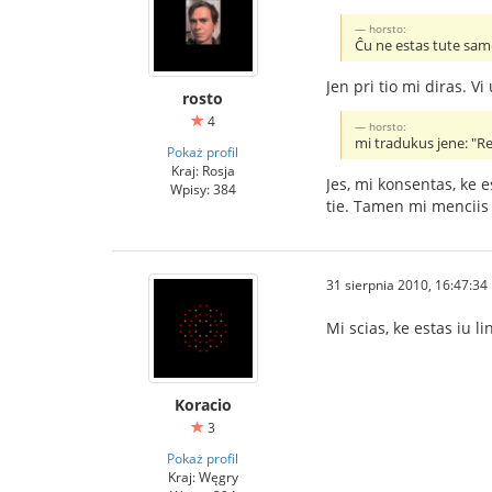
horsto:
Ĉu ne estas tute same
Jen pri tio mi diras. 
rosto
4
horsto:
mi tradukus jene: "Re
Pokaż profil
Kraj: Rosja
Jes, mi konsentas, ke e
Wpisy: 384
tie. Tamen mi menciis 
31 sierpnia 2010, 16:47:34
Mi scias, ke estas iu l
Koracio
3
Pokaż profil
Kraj: Węgry