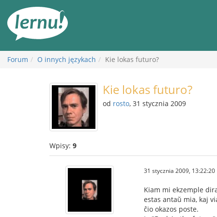
Więcej
Forum
O innych językach
Kie lokas futuro?
Kie lokas futuro?
od
rosto
, 31 stycznia 2009
Wpisy:
9
31 stycznia 2009, 13:22:20
Kiam mi ekzemple diras 
estas antaŭ mia, kaj v
ĉio okazos poste.