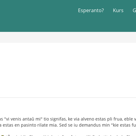
Esperanto?
Kurs
G
"vi venis antaŭ mi" tio signifas, ke via alveno estas pli frua, eble 
ia estas en pasinto rilate mia. Sed se iu demandus min "kie estas