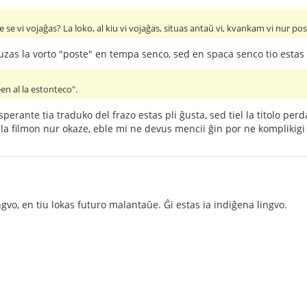
 se vi vojaĝas? La loko, al kiu vi vojaĝas, situas antaŭ vi, kvankam vi nur pos
Vi uzas la vorto "poste" en tempa senco, sed en spaca senco tio esta
en al la estonteco".
sperante tia traduko del frazo estas pli ĝusta, sed tiel la titolo per
la filmon nur okaze, eble mi ne devus mencii ĝin por ne komplikigi
ingvo, en tiu lokas futuro malantaŭe. Ĝi estas ia indiĝena lingvo.