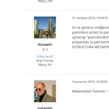
Wpisy: 294
31 sierpnia 2010, 19:04:55
En la ajmara, indiĝena 
pasinteco antaŭ la paro
ajmarigi "pasinteco(n)"
priparolas la jam konit
Kurawiri
ESTRUCTURA METAFÓRIC
0
Pokaż profil
Kraj: Francja
Wpisy: 64
5 września 2010, 14:30:03
Malantaŭen futuren - t
sudanglo