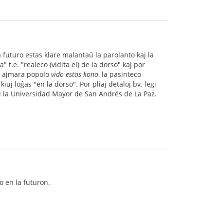
a futuro estas klare malantaŭ la parolanto kaj la
t.e. "realeco (vidita el) de la dorso" kaj por
 la ajmara popolo
vido estas kono
, la pasinteco
iuj loĝas "en la dorso". Por pliaj detaloj bv. legi
a Universidad Mayor de San Andrés de La Paz.
o en la futuron.