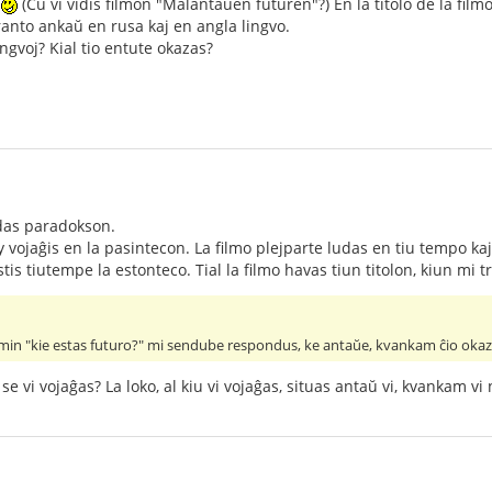
"
(Ĉu vi vidis filmon "Malantaŭen futuren"?) En la titolo de la fil
anto ankaŭ en rusa kaj en angla lingvo.
lingvoj? Kial tio entute okazas?
das paradokson.
 vojaĝis en la pasintecon. La filmo plejparte ludas en tiu tempo kaj 
tis tiutempe la estonteco. Tial la filmo havas tiun titolon, kiun mi 
in "kie estas futuro?" mi sendube respondus, ke antaŭe, kvankam ĉio okaz
e vi vojaĝas? La loko, al kiu vi vojaĝas, situas antaŭ vi, kvankam vi