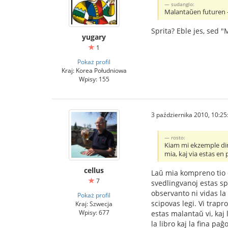
sudanglo:
Malantaŭen futuren - 
Sprita? Eble jes, sed 
yugary
1
Pokaż profil
Kraj: Korea Południowa
Wpisy: 155
3 października 2010, 10:25
rosto:
Kiam mi ekzemple diras
mia, kaj via estas e
cellus
Laŭ mia kompreno tio d
7
svedlingvanoj estas spe
observanto ni vidas la
Pokaż profil
scipovas legi. Vi tra
Kraj: Szwecja
Wpisy: 677
estas malantaŭ vi, kaj
la libro kaj la fina paĝo