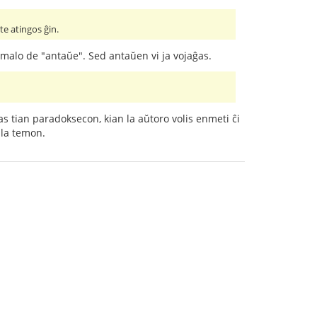
te atingos ĝin.
s malo de "antaŭe". Sed antaŭen vi ja vojaĝas.
das tian paradoksecon, kian la aŭtoro volis enmeti ĉi
 la temon.