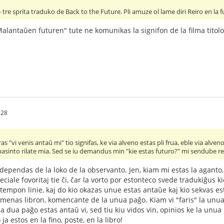
tre sprita traduko de Back to the Future. Pli amuze ol lame diri Reiro en la 
"Malantaŭen futuren" tute ne komunikas la signifon de la filma titolo
:28
 "vi venis antaŭ mi" tio signifas, ke via alveno estas pli frua, eble via alve
n pasinto rilate mia. Sed se iu demandus min "kie estas futuro?" mi sendube
ependas de la loko de la observanto. Jen, kiam mi estas la aganto, 
ciale fovoritaj tie ĉi, ĉar la vorto por estonteco svede tradukiĝus 
 tempon linie, kaj do kio okazas unue estas antaŭe kaj kio sekvas es
promenas libron, komencante de la unua paĝo. Kiam vi "faris" la un
 la dua paĝo estas antaŭ vi, sed tiu kiu vidos vin, opinios ke la un
 ja estos en la fino, poste, en la libro!