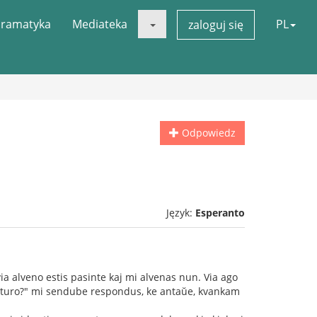
ramatyka
Mediateka
PL
zaloguj się
Odpowiedz
Język:
Esperanto
via alveno estis pasinte kaj mi alvenas nun. Via ago
 futuro?" mi sendube respondus, ke antaŭe, kvankam