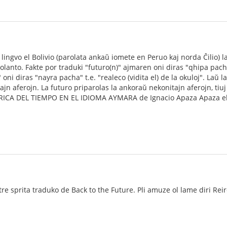
lingvo el Bolivio (parolata ankaŭ iomete en Peruo kaj norda Ĉilio) l
lanto. Fakte por traduki "futuro(n)" ajmaren oni diras "qhipa pacha" 
 oni diras "nayra pacha" t.e. "realeco (vidita el) de la okuloj". Laŭ
ajn aferojn. La futuro priparolas la ankoraŭ nekonitajn aferojn, tiuj k
A DEL TIEMPO EN EL IDIOMA AYMARA de Ignacio Apaza Apaza el l
re sprita traduko de Back to the Future. Pli amuze ol lame diri Reir