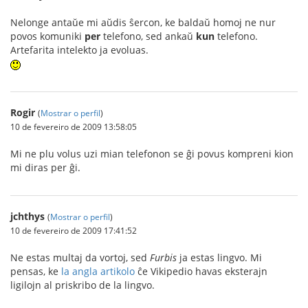
Nelonge antaŭe mi aŭdis ŝercon, ke baldaŭ homoj ne nur
povos komuniki
per
telefono, sed ankaŭ
kun
telefono.
Artefarita intelekto ja evoluas.
Rogir
(
Mostrar o perfil
)
10 de fevereiro de 2009 13:58:05
Mi ne plu volus uzi mian telefonon se ĝi povus kompreni kion
mi diras per ĝi.
jchthys
(
Mostrar o perfil
)
10 de fevereiro de 2009 17:41:52
Ne estas multaj da vortoj, sed
Furbis
ja estas lingvo. Mi
pensas, ke
la angla artikolo
ĉe Vikipedio havas eksterajn
ligilojn al priskribo de la lingvo.