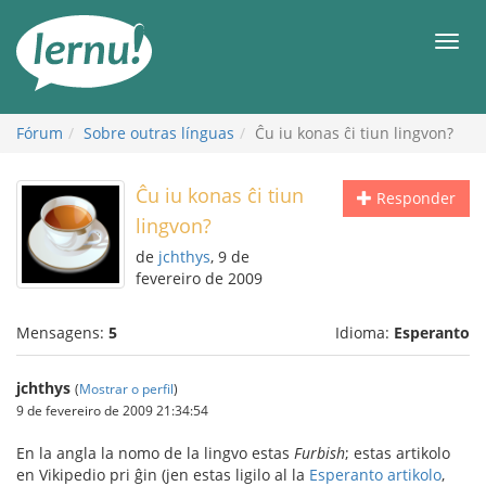
Ir
ao
Men
conteúdo
Fórum
Sobre outras línguas
Ĉu iu konas ĉi tiun lingvon?
Ĉu iu konas ĉi tiun
Responder
lingvon?
de
jchthys
, 9 de
fevereiro de 2009
Mensagens:
5
Idioma:
Esperanto
jchthys
(
Mostrar o perfil
)
9 de fevereiro de 2009 21:34:54
En la angla la nomo de la lingvo estas
Furbish
; estas artikolo
en Vikipedio pri ĝin (jen estas ligilo al la
Esperanto artikolo
,