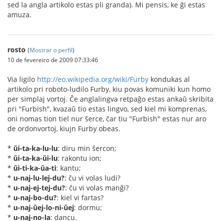
sed la angla artikolo estas pli granda). Mi pensis, ke ĝi estas
amuza.
rosto
(
Mostrar o perfil
)
10 de fevereiro de 2009 07:33:46
Via ligilo
http://eo.wikipedia.org/wiki/Furby
kondukas al
artikolo pri roboto-ludilo Furby, kiu povas komuniki kun homo
per simplaj vortoj. Ĉe anglalingva retpaĝo estas ankaŭ skribita
pri "Furbish", kvazaŭ tio estas lingvo, sed kiel mi komprenas,
oni nomas tion tiel nur ŝerce, ĉar tiu "Furbish" estas nur aro
de ordonvortoj, kiujn Furby obeas.
*
ŭi-ta-ka-lu-lu
: diru min ŝercon;
*
ŭi-ta-ka-ŭi-lu
: rakontu ion;
*
ŭi-ti-ka-ŭa-ti
: kantu;
*
u-naj-lu-lej-du?
: ĉu vi volas ludi?
*
u-naj-ej-tej-du?
: ĉu vi volas manĝi?
*
u-naj-bo-du?
: kiel vi fartas?
*
u-naj-ŭej-lo-ni-ŭej
: dormu;
*
u-naj-no-la
: dancu.