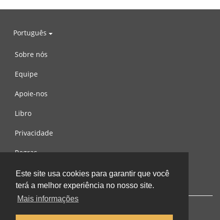
Português
Sobre nós
Equipe
Apoie-nos
Libro
Privacidade
Regras
Contacte-nos
Este site usa cookies para garantir que você
terá a melhor experiência no nosso site.
Mais informações