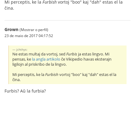
Mi perceptis, ke la
Furbish
vortoj "boo" kaj "dah" estas el la
ĉina.
Grown
(Mostrar o perfil)
23 de maio de 2017 04:17:52
jchthys:
Ne estas multaj da vortoj, sed
Furbis
ja estas lingvo. Mi
pensas, ke
la angla artikolo
ĉe Vikipedio havas eksterajn
ligilojn al priskribo de la lingvo.
Mi perceptis, ke la
Furbish
vortoj "boo" kaj "dah" estas el la
ĉina.
Furbis? Aŭ la furbia?