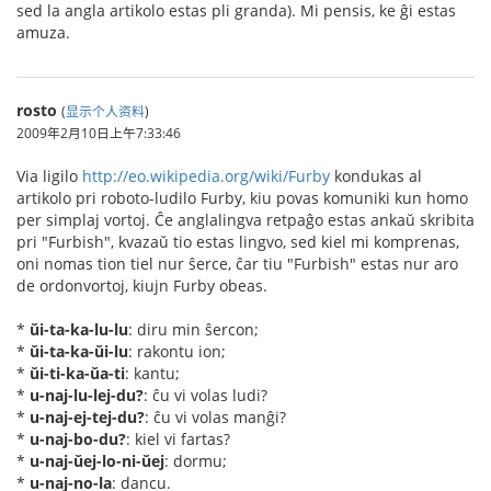
sed la angla artikolo estas pli granda). Mi pensis, ke ĝi estas
amuza.
rosto
(
显示个人资料
)
2009年2月10日上午7:33:46
Via ligilo
http://eo.wikipedia.org/wiki/Furby
kondukas al
artikolo pri roboto-ludilo Furby, kiu povas komuniki kun homo
per simplaj vortoj. Ĉe anglalingva retpaĝo estas ankaŭ skribita
pri "Furbish", kvazaŭ tio estas lingvo, sed kiel mi komprenas,
oni nomas tion tiel nur ŝerce, ĉar tiu "Furbish" estas nur aro
de ordonvortoj, kiujn Furby obeas.
*
ŭi-ta-ka-lu-lu
: diru min ŝercon;
*
ŭi-ta-ka-ŭi-lu
: rakontu ion;
*
ŭi-ti-ka-ŭa-ti
: kantu;
*
u-naj-lu-lej-du?
: ĉu vi volas ludi?
*
u-naj-ej-tej-du?
: ĉu vi volas manĝi?
*
u-naj-bo-du?
: kiel vi fartas?
*
u-naj-ŭej-lo-ni-ŭej
: dormu;
*
u-naj-no-la
: dancu.