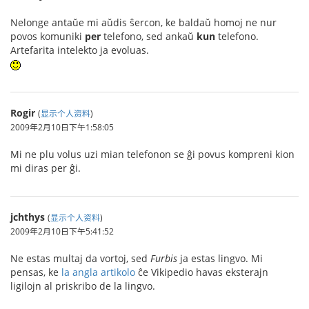
Nelonge antaŭe mi aŭdis ŝercon, ke baldaŭ homoj ne nur
povos komuniki
per
telefono, sed ankaŭ
kun
telefono.
Artefarita intelekto ja evoluas.
Rogir
(
显示个人资料
)
2009年2月10日下午1:58:05
Mi ne plu volus uzi mian telefonon se ĝi povus kompreni kion
mi diras per ĝi.
jchthys
(
显示个人资料
)
2009年2月10日下午5:41:52
Ne estas multaj da vortoj, sed
Furbis
ja estas lingvo. Mi
pensas, ke
la angla artikolo
ĉe Vikipedio havas eksterajn
ligilojn al priskribo de la lingvo.