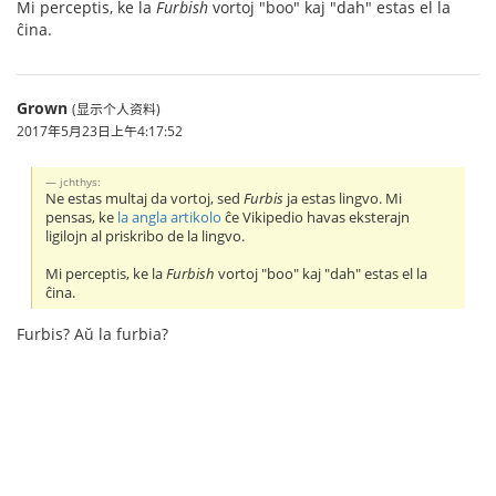
Mi perceptis, ke la
Furbish
vortoj "boo" kaj "dah" estas el la
ĉina.
Grown
(显示个人资料)
2017年5月23日上午4:17:52
jchthys:
Ne estas multaj da vortoj, sed
Furbis
ja estas lingvo. Mi
pensas, ke
la angla artikolo
ĉe Vikipedio havas eksterajn
ligilojn al priskribo de la lingvo.
Mi perceptis, ke la
Furbish
vortoj "boo" kaj "dah" estas el la
ĉina.
Furbis? Aŭ la furbia?