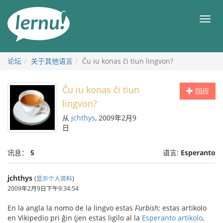
去
目
目
錄
录
頁
论坛
关于其他语言
Ĉu iu konas ĉi tiun lingvon?
Ĉu iu konas ĉi tiun
回应
lingvon?
从
jchthys
, 2009年2月9
日
讯息：
5
语言:
Esperanto
jchthys
(
显示个人资料
)
2009年2月9日下午9:34:54
En la angla la nomo de la lingvo estas
Furbish
; estas artikolo
en Vikipedio pri ĝin (jen estas ligilo al la
Esperanto artikolo
,