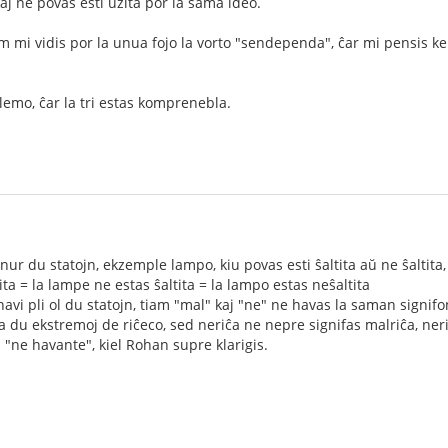
 kaj ne povas esti uzita por la sama ideo.
iam mi vidis por la unua fojo la vorto "sendependa", ĉar mi pensis
lemo, ĉar la tri estas komprenebla.
nur du statojn, ekzemple lampo, kiu povas esti ŝaltita aŭ ne ŝaltita
ta = la lampe ne estas ŝaltita = la lampo estas neŝaltita
havi pli ol du statojn, tiam "mal" kaj "ne" ne havas la saman signif
la du ekstremoj de riĉeco, sed neriĉa ne nepre signifas malriĉa, ner
 "ne havante", kiel Rohan supre klarigis.