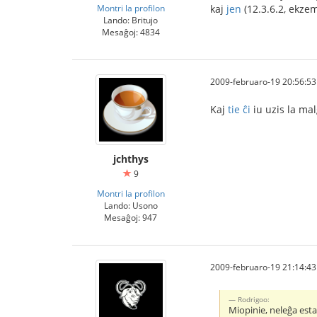
Montri la profilon
kaj
jen
(12.3.6.2, ekze
Lando: Britujo
Mesaĝoj: 4834
2009-februaro-19 20:56:53
Kaj
tie ĉi
iu uzis la mal
jchthys
9
Montri la profilon
Lando: Usono
Mesaĝoj: 947
2009-februaro-19 21:14:43
Rodrigoo:
Miopinie, neleĝa estas