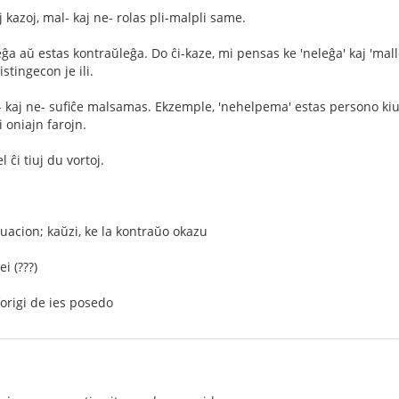
 kazoj, mal- kaj ne- rolas pli-malpli same.
leĝa aŭ estas kontraŭleĝa. Do ĉi-kaze, mi pensas ke 'neleĝa' kaj 'ma
stingecon je ili.
al- kaj ne- sufiĉe malsamas. Ekzemple, 'nehelpema' estas persono k
 oniajn farojn.
l ĉi tiuj du vortoj.
tuacion; kaŭzi, ke la kontraŭo okazu
i (???)
forigi de ies posedo