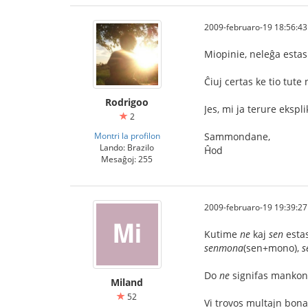
2009-februaro-19 18:56:43
Miopinie, neleĝa estas 
Ĉiuj certas ke tio tute 
Rodrigoo
Jes, mi ja terure ekspl
2
Montri la profilon
Sammondane,
Lando: Brazilo
Ĥod
Mesaĝoj: 255
2009-februaro-19 19:39:27
Kutime
ne
kaj
sen
estas
senmona
(sen+mono),
s
Do
ne
signifas mankon 
Miland
52
Vi trovos multajn bon