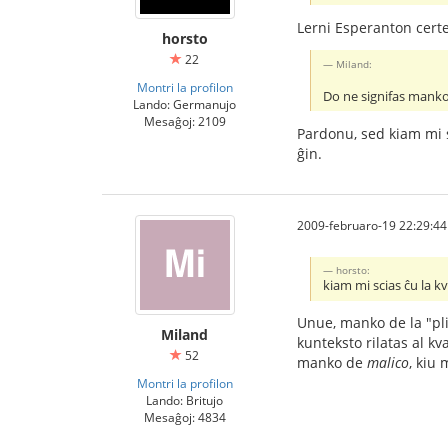
Lerni Esperanton certe
horsto
22
Miland:
Montri la profilon
Do ne signifas mankon
Lando: Germanujo
Mesaĝoj: 2109
Pardonu, sed kiam mi s
ĝin.
2009-februaro-19 22:29:44
horsto:
kiam mi scias ĉu la kv
Unue, manko de la "pli 
Miland
kunteksto rilatas al kv
52
manko de
malico
, kiu
Montri la profilon
Lando: Britujo
Mesaĝoj: 4834