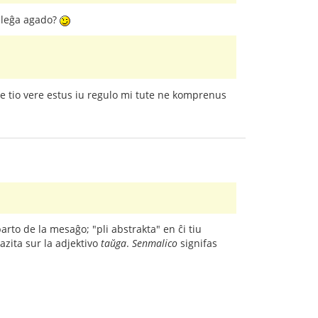
neleĝa agado?
 Se tio vere estus iu regulo mi tute ne komprenus
 parto de la mesaĝo; "pli abstrakta" en ĉi tiu
bazita sur la adjektivo
taŭga
.
Senmalico
signifas