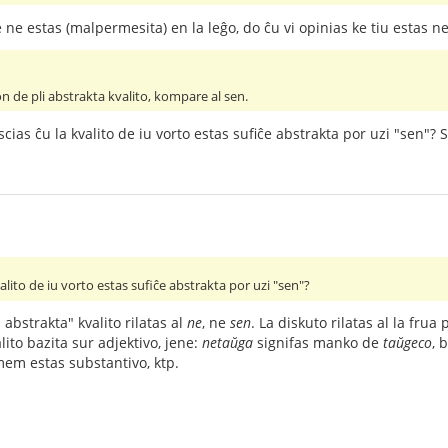
 ne estas (malpermesita) en la leĝo, do ĉu vi opinias ke tiu estas 
 de pli abstrakta kvalito, kompare al sen.
cias ĉu la kvalito de iu vorto estas sufiĉe abstrakta por uzi "sen"?
alito de iu vorto estas sufiĉe abstrakta por uzi "sen"?
abstrakta" kvalito rilatas al
ne
, ne
sen
. La diskuto rilatas al la frua
alito bazita sur adjektivo, jene:
netaŭga
signifas manko de
taŭgeco
, 
 mem estas substantivo, ktp.