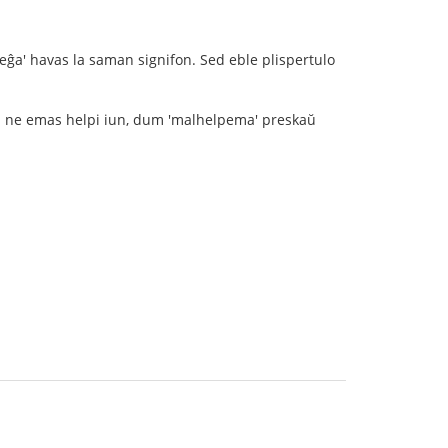
lleĝa' havas la saman signifon. Sed eble plispertulo
iu ne emas helpi iun, dum 'malhelpema' preskaŭ