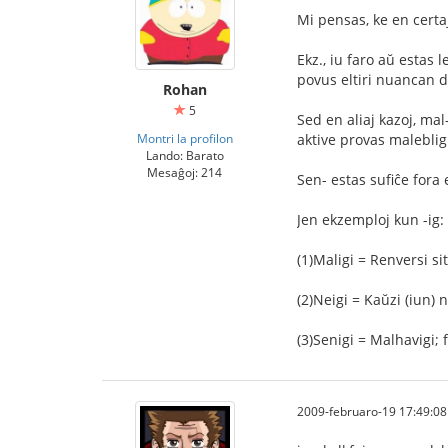
Mi pensas, ke en certaj
Ekz., iu faro aŭ estas 
povus eltiri nuancan di
Rohan
5
Sed en aliaj kazoj, m
Montri la profilon
aktive provas malebligi
Lando: Barato
Mesaĝoj: 214
Sen- estas sufiĉe fora e
Jen ekzemploj kun -ig:
(1)Maligi = Renversi si
(2)Neigi = Kaŭzi (iun) ne
(3)Senigi = Malhavigi; 
2009-februaro-19 17:49:08