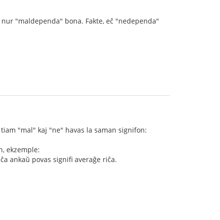
 ke nur "maldependa" bona. Fakte, eĉ "nedependa"
, tiam "mal" kaj "ne" havas la saman signifon:
on, ekzemple:
iĉa ankaŭ povas signifi averaĝe riĉa.