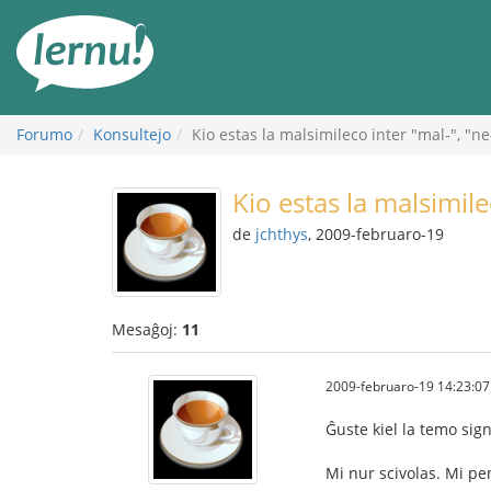
Al
la
enhavo
Forumo
Konsultejo
Kio estas la malsimileco inter "mal-", "ne
Kio estas la malsimile
de
jchthys
, 2009-februaro-19
Mesaĝoj:
11
2009-februaro-19 14:23:07
Ĝuste kiel la temo sign
Mi nur scivolas. Mi pe