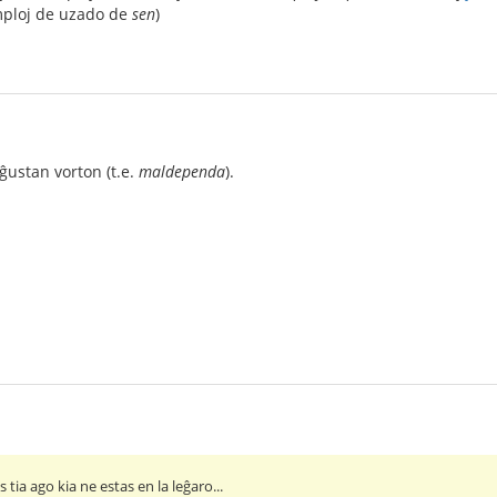
mploj de uzado de
sen
)
ĝustan vorton (t.e.
maldependa
).
 tia ago kia ne estas en la leĝaro...