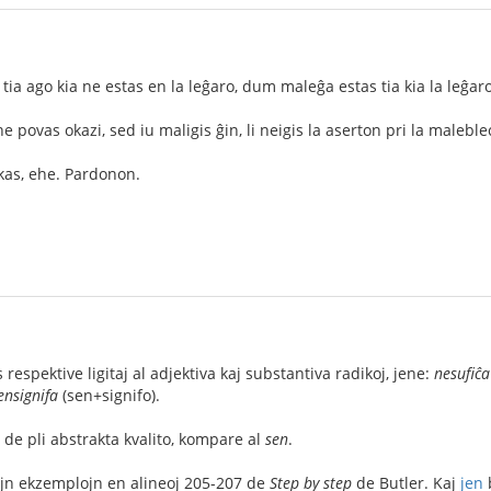
tia ago kia ne estas en la leĝaro, dum maleĝa estas tia kia la leĝaro
ne povas okazi, sed iu maligis ĝin, li neigis la aserton pri la maleble
ikas, ehe. Pardonon.
 respektive ligitaj al adjektiva kaj substantiva radikoj, jene:
nesufiĉa
ensignifa
(sen+signifo).
de pli abstrakta kvalito, kompare al
sen
.
ajn ekzemplojn en alineoj 205-207 de
Step by step
de Butler. Kaj
jen