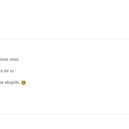
ecese neas
to de io
ne ekspliki.