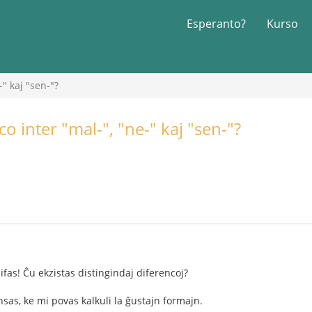
Esperanto?
Kurso
-" kaj "sen-"?
co inter "mal-", "ne-" kaj "sen-"?
ifas! Ĉu ekzistas distingindaj diferencoj?
nsas, ke mi povas kalkuli la ĝustajn formajn.