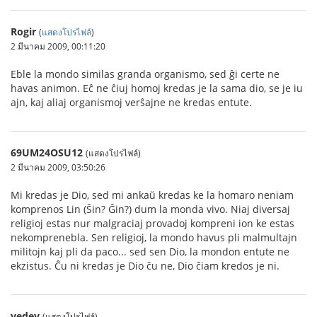
Rogir
(
แสดงโปรไฟล์
)
2 มีนาคม 2009, 00:11:20
Eble la mondo similas granda organismo, sed ĝi certe ne
havas animon. Eĉ ne ĉiuj homoj kredas je la sama dio, se je iu
ajn, kaj aliaj organismoj verŝajne ne kredas entute.
69UM24OSU12
(แสดงโปรไฟล์)
2 มีนาคม 2009, 03:50:26
Mi kredas je Dio, sed mi ankaŭ kredas ke la homaro neniam
komprenos Lin (Ŝin? Ĝin?) dum la monda vivo. Niaj diversaj
religioj estas nur malgraciaj provadoj kompreni ion ke estas
nekomprenebla. Sen religioj, la mondo havus pli malmultajn
militojn kaj pli da paco... sed sen Dio, la mondon entute ne
ekzistus. Ĉu ni kredas je Dio ĉu ne, Dio ĉiam kredos je ni.
vedev
(แสดงโปรไฟล์)