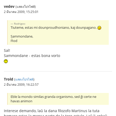
vedev
(แสดงโปรไฟล์)
2 มีนาคม 2009, 15:25:01
Rodrigoo:
Tiuteme, estas mi dounproudhoniano, kaj dounpagano.
Sammondane,
Ĥod
Sal!
Sammondane - estas bona vorto
Trold
(
แสดงโปรไฟล์
)
2 มีนาคม 2009, 16:22:57
Eble la mondo similas granda organismo, sed ĝi certe ne
havas animon
Interese demando, laŭ la dana filozofo Martinus la tuta
homaro estas la mensa parto de la tero-estulo. Laŭ li ankaŭ