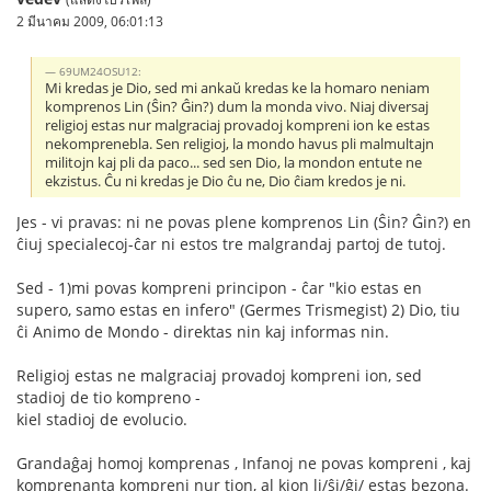
2 มีนาคม 2009, 06:01:13
69UM24OSU12:
Mi kredas je Dio, sed mi ankaŭ kredas ke la homaro neniam
komprenos Lin (Ŝin? Ĝin?) dum la monda vivo. Niaj diversaj
religioj estas nur malgraciaj provadoj kompreni ion ke estas
nekomprenebla. Sen religioj, la mondo havus pli malmultajn
militojn kaj pli da paco... sed sen Dio, la mondon entute ne
ekzistus. Ĉu ni kredas je Dio ĉu ne, Dio ĉiam kredos je ni.
Jes - vi pravas: ni ne povas plene komprenos Lin (Ŝin? Ĝin?) en
ĉiuj specialecoj-ĉar ni estos tre malgrandaj partoj de tutoj.
Sed - 1)mi povas kompreni principon - ĉar "kio estas en
supero, samo estas en infero" (Germes Trismegist) 2) Dio, tiu
ĉi Аnimo de Mondo - direktas nin kaj informas nin.
Religioj estas ne malgraciaj provadoj kompreni ion, sed
stadioj de tio kompreno -
kiel stadioj de evolucio.
Grandaĝaj homoj komprenas , Infanoj ne povas kompreni , kaj
komprenanta kompreni nur tion, al kion li/ŝi/ĝi/ estas bezona.