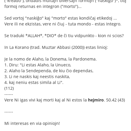
("kreado"), ondadis multajn diversajn formojn ("naskiĝo")*, tioj
formoj returnas en integron ("morto")...
Sed vortoj "naskiĝo" kaj "morto" estas kondiĉaj etikedoj ...
Vere ili ne ekzistas, vere ni ĉiuj - tuta mondo - estas Integro.
Se traduki *ALLAH*, *DIO* de ĉi tiu vidpunkto - kion ni scios?
In La Korano (trad. Muztar Abbasi (2000)) estas linioj:
Je la nomo de Alaho, la Donema, la Pardonema.
1. Diru: "Li estas Alaho, la Unueco,
2. Alaho la Sendependa, de kiu ĉio dependas,
3. Li ne naskis kaj neestis naskita,
4. kaj neniu estas simila al Li".
(112)
------
Vere Ni igas vivi kaj morti kaj al Ni estos la
hejmiro
. 50.42 (43)
------
Mi interesas en via opiniojn!