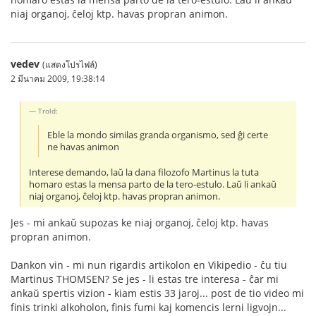
niaj organoj, ĉeloj ktp. havas propran animon.
vedev
(แสดงโปรไฟล์)
2 มีนาคม 2009, 19:38:14
Trold:
Eble la mondo similas granda organismo, sed ĝi certe
ne havas animon
Interese demando, laŭ la dana filozofo Martinus la tuta
homaro estas la mensa parto de la tero-estulo. Laŭ li ankaŭ
niaj organoj, ĉeloj ktp. havas propran animon.
Jes - mi ankaŭ supozas ke niaj organoj, ĉeloj ktp. havas
propran animon.
Dankon vin - mi nun rigardis artikolon en Vikipedio - ĉu tiu
Martinus THOMSEN? Se jes - li estas tre interesa - ĉar mi
ankaŭ spertis vizion - kiam estis 33 jaroj... post de tio video mi
finis trinki alkoholon, finis fumi kaj komencis lerni ligvojn...