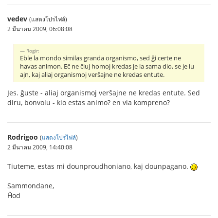
vedev
(แสดงโปรไฟล์)
2 มีนาคม 2009, 06:08:08
Rogir:
Eble la mondo similas granda organismo, sed ĝi certe ne
havas animon. Eĉ ne ĉiuj homoj kredas je la sama dio, se je iu
ajn, kaj aliaj organismoj verŝajne ne kredas entute.
Jes. ĝuste - aliaj organismoj verŝajne ne kredas entute. Sed
diru, bonvolu - kio estas animo? en via kompreno?
Rodrigoo
(
แสดงโปรไฟล์
)
2 มีนาคม 2009, 14:40:08
Tiuteme, estas mi dounproudhoniano, kaj dounpagano.
Sammondane,
Ĥod