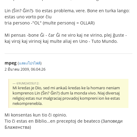
Lin (Ŝin? Ĝin?)- tio estas problema, vere. Bone en turka lango:
estas uno vorto por ĉiu
tria persono -"OL" (multe personoj = OLLAR)
Mi pensas -bone Ĝi - ĉar Ĝi ne viro kaj ne virino, plej ĝuste -
kaj viroj kaj virinoj kaj multe aliaj en Uno - Tuto Mundo.
mpeg
(
แสดงโปรไฟล์
)
2 มีนาคม 2009, 06:04:26
69UM24OSU12:
Mi kredas je Dio, sed mi ankaŭ kredas ke la homaro neniam
komprenos Lin (Ŝin? Ĝin?) dum la monda vivo. Niaj diversaj
religioj estas nur malgraciaj provadoj kompreni ion ke estas
nekomprenebla.
Mi konsentas kun tio ĉi opinio.
Tio ĉi estas en Biblio...en preceptoj de beateco (Заповеди
Блаженства)