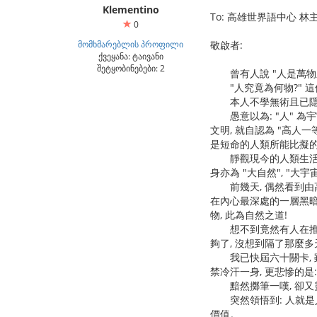
Klementino
To: 高雄世界語中心 林
0
მომხმარებლის პროფილი
敬啟者:
ქვეყანა: ტაივანი
შეტყობინებები: 2
曾有人說 "人是萬物之
"人究竟為何物?" 這個
本人不學無術且已隱居多
愚意以為: "人" 為宇
文明, 就自認為 "高人
是短命的人類所能比擬
靜觀現今的人類生活, 
身亦為 "大自然", "大宇
前幾天, 偶然看到由高雄
在內心最深處的一層黑暗薄膜
物, 此為自然之道!
想不到竟然有人在推廣世
夠了, 沒想到隔了那麼多
我已快屆六十關卡, 雖然 
禁冷汗一身, 更悲慘的是:
黯然擲筆一嘆, 卻又靈光
突然領悟到: 人就是人,
價值。