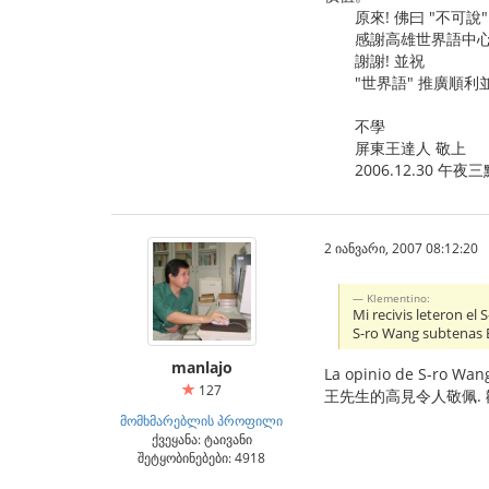
原來! 佛曰 "不可說"
感謝高雄世界語中心讓
謝謝! 並祝
"世界語" 推廣順利並
不學
屏東王達人 敬上
2006.12.30 午夜三
2 იანვარი, 2007 08:12:20
Klementino:
Mi recivis leteron el
S-ro Wang subtenas E
manlajo
La opinio de S-ro Wang
127
王先生的高見令人敬佩.
მომხმარებლის პროფილი
ქვეყანა: ტაივანი
შეტყობინებები: 4918