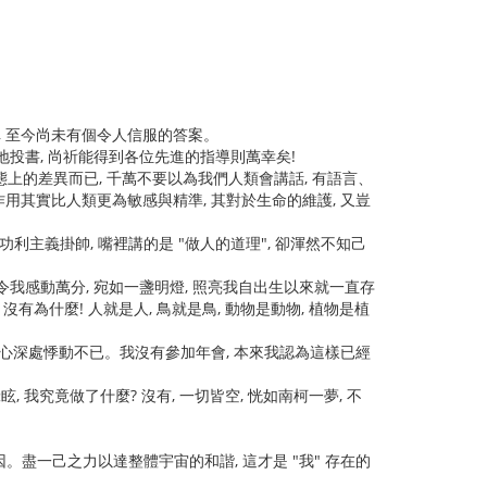
", 至今尚未有個令人信服的答案。
地投書, 尚祈能得到各位先進的指導則萬幸矣!
態上的差異而已, 千萬不要以為我們人類會講話, 有語言、
其作用其實比人類更為敏感與精準, 其對於生命的維護, 又豈
主義掛帥, 嘴裡講的是 "做人的道理", 卻渾然不知己
 令我感動萬分, 宛如一盞明燈, 照亮我自出生以來就一直存
, 沒有為什麼! 人就是人, 鳥就是鳥, 動物是動物, 植物是植
我心深處悸動不已。我沒有參加年會, 本來我認為這樣已經
, 我究竟做了什麼? 沒有, 一切皆空, 恍如南柯一夢, 不
。盡一己之力以達整體宇宙的和諧, 這才是 "我" 存在的