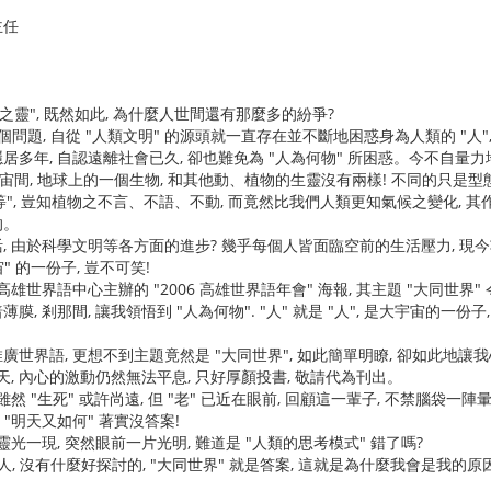
主任
靈", 既然如此, 為什麼人世間還有那麼多的紛爭?
問題, 自從 "人類文明" 的源頭就一直存在並不斷地困惑身為人類的 "人
年, 自認遠離社會已久, 卻也難免為 "人為何物" 所困惑。今不自量力
宙間, 地球上的一個生物, 和其他動、植物的生靈沒有兩樣! 不同的只是型
一等", 豈知植物之不言、不語、不動, 而竟然比我們人類更知氣候之變化, 
的。
由於科學文明等各方面的進步? 幾乎每個人皆面臨空前的生活壓力, 現今功利
宙" 的一份子, 豈不可笑!
世界語中心主辦的 "2006 高雄世界語年會" 海報, 其主題 "大同世界"
, 剎那間, 讓我領悟到 "人為何物". "人" 就是 "人", 是大宇宙的一份子
界語, 更想不到主題竟然是 "大同世界", 如此簡單明瞭, 卻如此地讓
天, 內心的激動仍然無法平息, 只好厚顏投書, 敬請代為刊出。
"生死" 或許尚遠, 但 "老" 已近在眼前, 回顧這一輩子, 不禁腦袋一陣暈眩
 "明天又如何" 著實沒答案!
一現, 突然眼前一片光明, 難道是 "人類的思考模式" 錯了嗎?
 沒有什麼好探討的, "大同世界" 就是答案, 這就是為什麼我會是我的原因