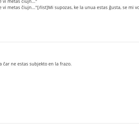
ke vi metas ĉiujn..."
ke vi metas ĉiujn..."[/list]Mi supozas, ke la unua estas ĝusta, se mi vo
a ĉar ne estas subjekto en la frazo.