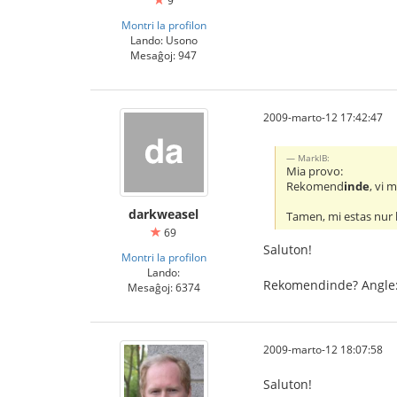
9
Montri la profilon
Lando: Usono
Mesaĝoj: 947
2009-marto-12 17:42:47
MarkIB:
Mia provo:
Rekomend
inde
, vi 
darkweasel
Tamen, mi estas nur
69
Saluton!
Montri la profilon
Lando:
Rekomendinde? Angle: 
Mesaĝoj: 6374
2009-marto-12 18:07:58
Saluton!