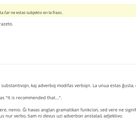
ta ĉar ne estas subjekto en la frazo.
razeto.
 substantivojn, kaj adverboj modifas verbojn. La unua estas ĝusta, 
as "It is recommended that...".
 Vere, nenio. Ĝi havas anglan gramatikan funkcion, sed vere ne signifa
stus nur verbo, tiam ni devus uzi adverbon anstataŭ adjektivo.