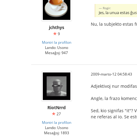
Rogir:
Jes, la unua estas ĝus
Nu, la subjekto estas f
jchthys
9
Montri la profilon
Lando: Usono
Mesaĝoj: 947
2009-marto-12 04:58:43
Adjektivoj nur modifas
Angle, la frazo komenc
RiotNrrd
Sed, kio signifas "it"?
27
ne referas al io. Se e
Montri la profilon
Lando: Usono
Mesaĝoj: 1893