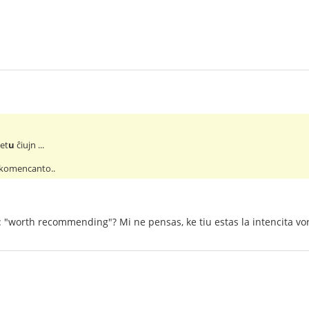
met
u
ĉiujn ...
 komencanto..
"worth recommending"? Mi ne pensas, ke tiu estas la intencita vor