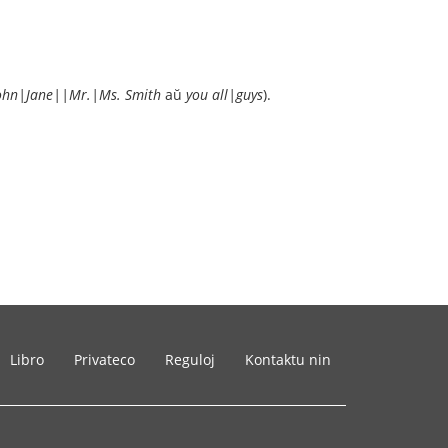
John|Jane||Mr.|Ms. Smith
aŭ
you all|guys
).
Libro
Privateco
Reguloj
Kontaktu nin