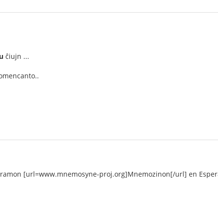
u
ĉiujn ...
komencanto..
ogramon [url=www.mnemosyne-proj.org]Mnemozinon[/url] en Espera