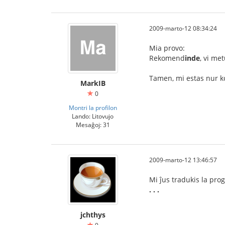
2009-marto-12 08:34:24
Mia provo:
Rekomend
inde
, vi met
Tamen, mi estas nur 
MarkIB
0
Montri la profilon
Lando: Litovujo
Mesaĝoj: 31
2009-marto-12 13:46:57
Mi ĵus tradukis la pr
. . .
jchthys