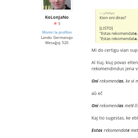
jchthys:
KoLonJaNo
Kion oni diras?
5
[LISTO]
Montri la profilon
"Estas rekomendat
e
Lando: Germanujo
"Estas rekomendat
a
Mesaĝoj: 520
Mi do certigu vian su
Al tiuj, kiuj povas el
rekomendindus jena vo
Oni
rekomend
as
, ke vi 
aŭ eĉ
Oni
rekomend
as
met
i
ĉi
Kaj tio sugestas, ke ebl
Estas
rekomendat
e
me