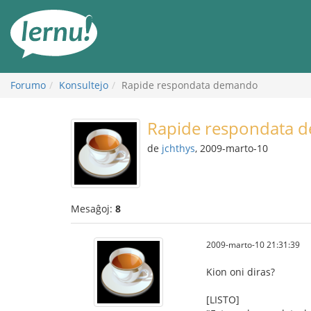
Al
la
enhavo
Forumo
Konsultejo
Rapide respondata demando
Rapide respondata 
de
jchthys
, 2009-marto-10
Mesaĝoj:
8
2009-marto-10 21:31:39
Kion oni diras?
[LISTO]