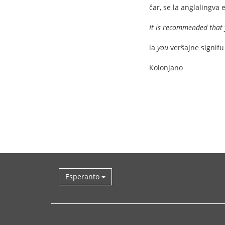
ĉar, se la anglalingva 
It is recommended that y
la
you
verŝajne signif
Kolonjano
Esperanto