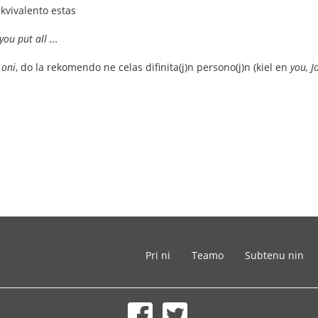
ekvivalento estas
ou put all ...
u
oni
, do la rekomendo ne celas difinita(j)n persono(j)n (kiel en
you, 
Pri ni
Teamo
Subtenu nin