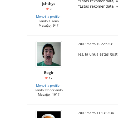
"Estas rekomendat
e
, 
jchthys
"Estas rekomendat
a
, 
9
Montri la profilon
Lando: Usono
Mesaĝoj: 947
2009-marto-10 22:53:31
Jes, la unua estas ĝust
Rogir
17
Montri la profilon
Lando: Nederlando
Mesaĝoj: 1617
2009-marto-11 13:33:34