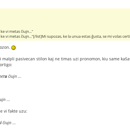
, ke vi metas ĉiujn..."
, ke vi metas ĉiujn..."[/list]Mi supozas, ke la unua estas ĝusta, se mi volas certi
pozon.
teni malpli pasivecan stilon kaj ne timas uzi pronomon, kiu same ka
rtigo:
met
u
ĉiujn ...
ujn ...
e vi fakte uzu:
t
i
ĉiujn ...