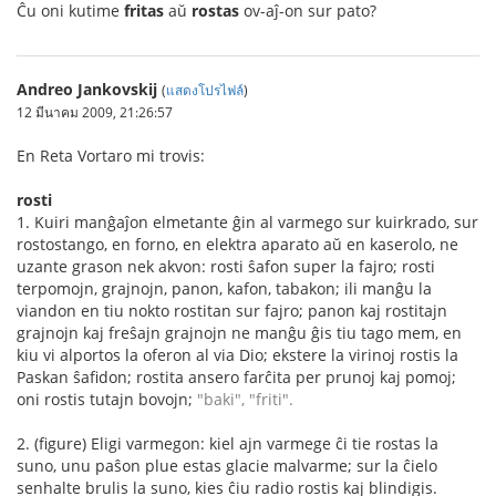
Ĉu oni kutime
fritas
aŭ
rostas
ov-aĵ-on sur pato?
Andreo Jankovskij
(
แสดงโปรไฟล์
)
12 มีนาคม 2009, 21:26:57
En Reta Vortaro mi trovis:
rosti
1. Kuiri manĝaĵon elmetante ĝin al varmego sur kuirkrado, sur
rostostango, en forno, en elektra aparato aŭ en kaserolo, ne
uzante grason nek akvon: rosti ŝafon super la fajro; rosti
terpomojn, grajnojn, panon, kafon, tabakon; ili manĝu la
viandon en tiu nokto rostitan sur fajro; panon kaj rostitajn
grajnojn kaj freŝajn grajnojn ne manĝu ĝis tiu tago mem, en
kiu vi alportos la oferon al via Dio; ekstere la virinoj rostis la
Paskan ŝafidon; rostita ansero farĉita per prunoj kaj pomoj;
oni rostis tutajn bovojn;
"baki", "friti".
2. (figure) Eligi varmegon: kiel ajn varmege ĉi tie rostas la
suno, unu paŝon plue estas glacie malvarme; sur la ĉielo
senhalte brulis la suno, kies ĉiu radio rostis kaj blindigis.