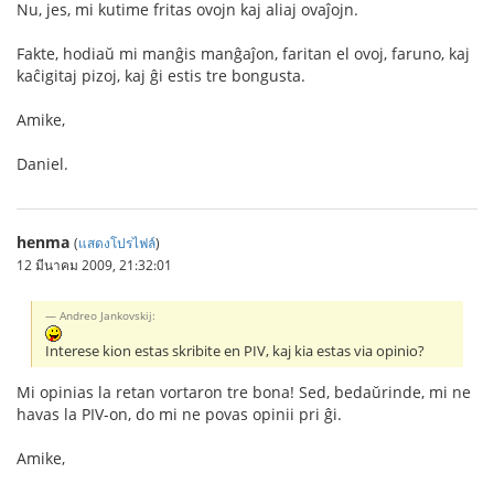
Nu, jes, mi kutime fritas ovojn kaj aliaj ovaĵojn.
Fakte, hodiaŭ mi manĝis manĝaĵon, faritan el ovoj, faruno, kaj
kaĉigitaj pizoj, kaj ĝi estis tre bongusta.
Amike,
Daniel.
henma
(
แสดงโปรไฟล์
)
12 มีนาคม 2009, 21:32:01
Andreo Jankovskij:
Interese kion estas skribite en PIV, kaj kia estas via opinio?
Mi opinias la retan vortaron tre bona! Sed, bedaŭrinde, mi ne
havas la PIV-on, do mi ne povas opinii pri ĝi.
Amike,