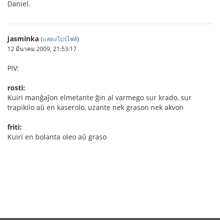
Daniel.
Jasminka
(
แสดงโปรไฟล์
)
12 มีนาคม 2009, 21:53:17
PIV:
rosti:
Kuiri manĝaĵon elmetante ĝin al varmego sur krado, sur
trapikilo aŭ en kaserolo, uzante nek grason nek akvon
friti:
Kuiri en bolanta oleo aŭ graso