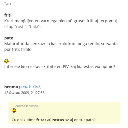
"ardi".
friti
Kuiri manĝaĵon en varmega oleo aŭ graso: frititaj terpomoj,
fiŝoj.
"rosti", "baki".
pato
Malprofunda senkovrila kaserolo kun longa tenilo, servanta
por friti; fritilo.
Interese kion estas skribite en PIV, kaj kia estas via opinio?
henma
(
แสดงโปรไฟล์
)
12 มีนาคม 2009, 21:27:58
Andreo Jankovskij:
Ĉu oni kutime
fritas
aŭ
rostas
ov-aĵ-on sur pato?