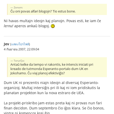
Zenom:
Ĉu oni povas alfari blogojn? Tio estus bone.
Ni havas multajn ideojn kaj planojn. Povas esti, ke iam ĉe
lernu!
aperos ankaŭ blogoj.
Jev
(
แสดงโปรไฟล์
)
4 กันยายน 2007, 22:09:04
Terurĉjo:
Antaŭ kelke da tempo vi rakontis, ke intencis iniciati pri
kreado de tutmonda Esperanto-portalo dum UK en
Jokohamo. Ĉu viaj planoj efektiviĝis?
Dum UK ni prezentis niajn ideojn al diversaj Esperanto-
organizoj. Multaj intersiĝis pri ili kaj ni iom pridiskutis la
planatan projekton kun la nova estraro de UEA.
La projekt-priskribo jam estas preta kaj ni provas nun fari
finan decidon. Dum septembro ĉio iĝos klara. Se ĉio bonos,
vintre ni komencos krei ĝin.