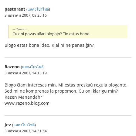
pastorant
(
แสดงโปรไฟล์
)
3 มกราคม 2007, 08:25:16
Zenom:
Ĉu oni povas alfari blogojn? Tio estus bone.
Blogo estas bona ideo. Kial ni ne penas ĝin?
Razeno
(
แสดงโปรไฟล์
)
3 มกราคม 2007, 14:13:19
Blogo ĉiam interesas min. Mi estas preskaŭ regula bloganto.
Sed mi ne komprenas la propomon. Ĉu oni klarigu min?
Razen Manandahr
www.razeno.blog.com
Jev
(
แสดงโปรไฟล์
)
3 มกราคม 2007, 14:51:54