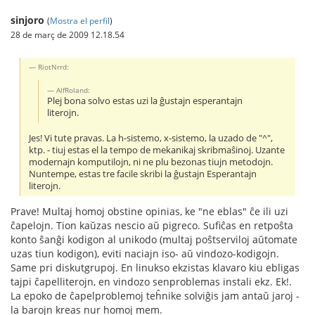
sinjoro
(
Mostra el perfil
)
28 de març de 2009 12.18.54
RiotNrrd:
AlfRoland:
Plej bona solvo estas uzi la ĝustajn esperantajn
literojn.
Jes! Vi tute pravas. La h-sistemo, x-sistemo, la uzado de "^",
ktp. - tiuj estas el la tempo de mekanikaj skribmaŝinoj. Uzante
modernajn komputilojn, ni ne plu bezonas tiujn metodojn.
Nuntempe, estas tre facile skribi la ĝustajn Esperantajn
literojn.
Prave! Multaj homoj obstine opinias, ke "ne eblas" ĉe ili uzi
ĉapelojn. Tion kaŭzas nescio aŭ pigreco. Sufiĉas en retpoŝta
konto ŝanĝi kodigon al unikodo (multaj poŝtserviloj aŭtomate
uzas tiun kodigon), eviti naciajn iso- aŭ vindozo-kodigojn.
Same pri diskutgrupoj. En linukso ekzistas klavaro kiu ebligas
tajpi ĉapelliterojn, en vindozo senproblemas instali ekz. Ek!.
La epoko de ĉapelproblemoj teĥnike solviĝis jam antaŭ jaroj -
la barojn kreas nur homoj mem.