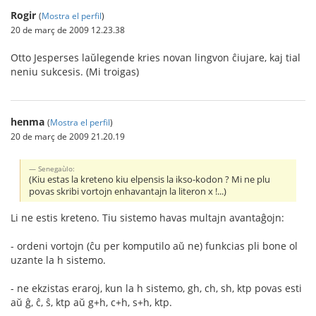
Rogir
(
Mostra el perfil
)
20 de març de 2009 12.23.38
Otto Jesperses laŭlegende kries novan lingvon ĉiujare, kaj tial
neniu sukcesis. (Mi troigas)
henma
(
Mostra el perfil
)
20 de març de 2009 21.20.19
Senegaùlo:
(Kiu estas la kreteno kiu elpensis la ikso-kodon ? Mi ne plu
povas skribi vortojn enhavantajn la literon x !...)
Li ne estis kreteno. Tiu sistemo havas multajn avantaĝojn:
- ordeni vortojn (ĉu per komputilo aŭ ne) funkcias pli bone ol
uzante la h sistemo.
- ne ekzistas eraroj, kun la h sistemo, gh, ch, sh, ktp povas esti
aŭ ĝ, ĉ, ŝ, ktp aŭ g+h, c+h, s+h, ktp.