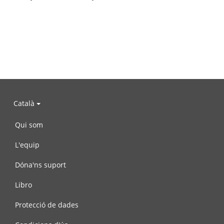
Català
Qui som
L'equip
Dóna'ns suport
Libro
Protecció de dades