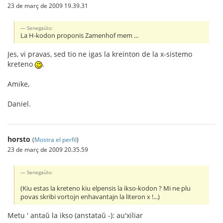
23 de març de 2009 19.39.31
Senegaùlo:
La H-kodon proponis Zamenhof mem ...
Jes, vi pravas, sed tio ne igas la kreinton de la x-sistemo
kreteno
.
Amike,
Daniel.
horsto
(
Mostra el perfil
)
23 de març de 2009 20.35.59
Senegaùlo:
(Kiu estas la kreteno kiu elpensis la ikso-kodon ? Mi ne plu
povas skribi vortojn enhavantajn la literon x !...)
Metu ' antaŭ la ikso (anstataŭ -): au'xiliar