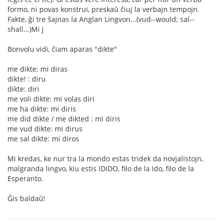
formo, ni povas konstrui, preskaŭ ĉiuj la verbajn tempojn.
Fakte, ĝi tre ŝajnas la Anglan Lingvon...(vud--would; sal--
shall...)Mi j
Bonvolu vidi, ĉiam aparas "dikte"
me dikte: mi diras
dikte! : diru
dikte: diri
me voli dikte: mi volas diri
me ha dikte: mi diris
me did dikte / me dikted : mi diris
me vud dikte: mi dirus
me sal dikte: mi diros
Mi kredas, ke nur tra la mondo estas tridek da novjalistojn,
malgranda lingvo, kiu estis IDIDO, filo de la Ido, filo de la
Esperanto.
Ĝis baldaŭ!