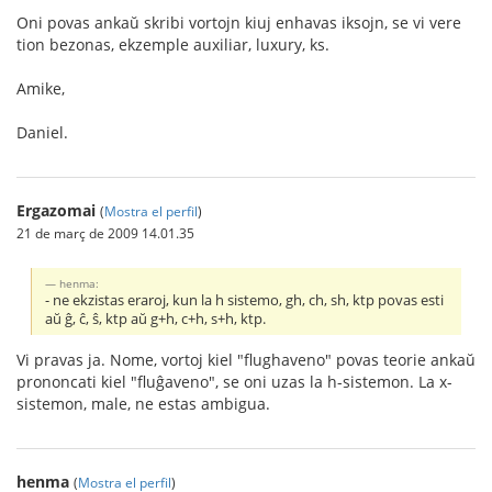
Oni povas ankaŭ skribi vortojn kiuj enhavas iksojn, se vi vere
tion bezonas, ekzemple au
xiliar, lu
xury, ks.
Amike,
Daniel.
Ergazomai
(
Mostra el perfil
)
21 de març de 2009 14.01.35
henma:
- ne ekzistas eraroj, kun la h sistemo, gh, ch, sh, ktp povas esti
aŭ ĝ, ĉ, ŝ, ktp aŭ g+h, c+h, s+h, ktp.
Vi pravas ja. Nome, vortoj kiel "flughaveno" povas teorie ankaŭ
prononcati kiel "fluĝaveno", se oni uzas la h-sistemon. La x-
sistemon, male, ne estas ambigua.
henma
(
Mostra el perfil
)