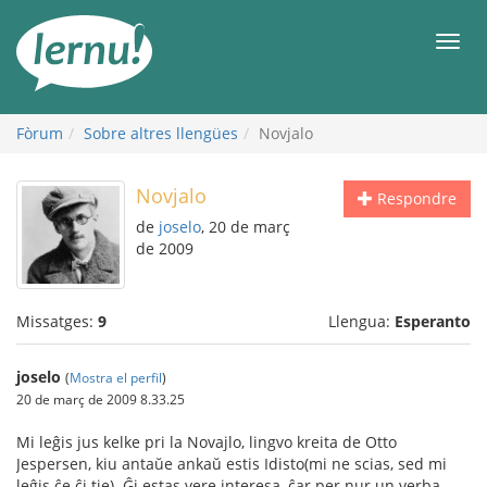
Al
contingut
Men
Fòrum
Sobre altres llengües
Novjalo
Novjalo
Respondre
de
joselo
, 20 de març
de 2009
Missatges:
9
Llengua:
Esperanto
joselo
(
Mostra el perfil
)
20 de març de 2009 8.33.25
Mi leĝis jus kelke pri la Novajlo, lingvo kreita de Otto
Jespersen, kiu antaŭe ankaŭ estis Idisto(mi ne scias, sed mi
leĝis ĉe ĉi tie). Ĝi estas vere interesa, ĉar per nur un verba