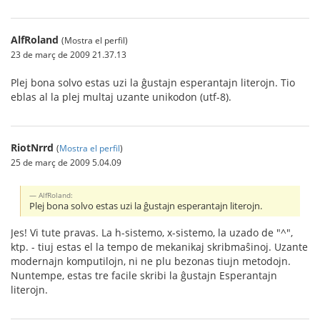
AlfRoland
(Mostra el perfil)
23 de març de 2009 21.37.13
Plej bona solvo estas uzi la ĝustajn esperantajn literojn. Tio
eblas al la plej multaj uzante unikodon (utf-8).
RiotNrrd
(
Mostra el perfil
)
25 de març de 2009 5.04.09
AlfRoland:
Plej bona solvo estas uzi la ĝustajn esperantajn literojn.
Jes! Vi tute pravas. La h-sistemo, x-sistemo, la uzado de "^",
ktp. - tiuj estas el la tempo de mekanikaj skribmaŝinoj. Uzante
modernajn komputilojn, ni ne plu bezonas tiujn metodojn.
Nuntempe, estas tre facile skribi la ĝustajn Esperantajn
literojn.