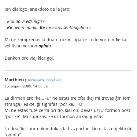
Jen dialogo (anekdoto de la jaro):
- Kial do vi edziniĝis?
-
Ke
neniu opiniu,
Ke
mi estas sentaŭgulino !
Mi ne komprenas la duan frazon, aparte la du vortojn
ke
kaj
volitivan verbon
opiniu
.
Dankon pro viaj klarigoj.
Matthieu
(
Погледати профил
)
16. април 2009. 14.58.39
La dirmaniero “ke… -u” ne estas tre ofta (kaj mi trovas ĝin iom
stranga). Fakte, ĝi signifas “por ke… -u”.
Mi ne estas tute certa pri tio, kial oni devas uzi
u
-formon post
“por ke”. Mi supozas, ke
os
-formon ankaŭ ĝustas.
La dua “ke” nur enkondukas la frazparton, kiu estas objekto de
“opiniu”.