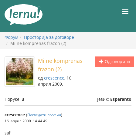
У
садржају
Мен
Форум
Просторија за договоре
Mi ne komprenas frazon (2)
Mi ne komprenas
Одговорити
frazon (2)
од
crescence
, 16.
април 2009.
Поруке:
3
Језик:
Esperanto
crescence
(
Погледати профил
)
16. април 2009. 14.44.49
sal'