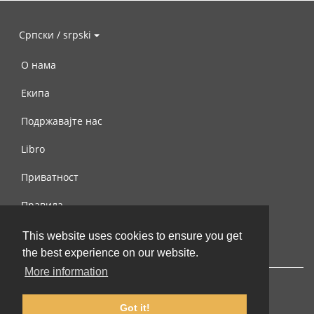
Српски / srpski
О нама
Екипа
Подржавајте нас
Libro
Приватност
Правила
Контактирајте нас
This website uses cookies to ensure you get
the best experience on our website.
More information
Got it!