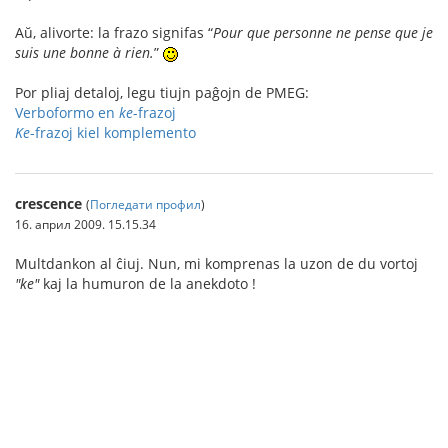
Aŭ, alivorte: la frazo signifas “
Pour que personne ne pense que je
suis une bonne à rien.
”
Por pliaj detaloj, legu tiujn paĝojn de PMEG:
Verboformo en
ke
-frazoj
Ke
-frazoj kiel komplemento
crescence
(
Погледати профил
)
16. април 2009. 15.15.34
Multdankon al ĉiuj. Nun, mi komprenas la uzon de du vortoj
"ke"
kaj la humuron de la anekdoto !