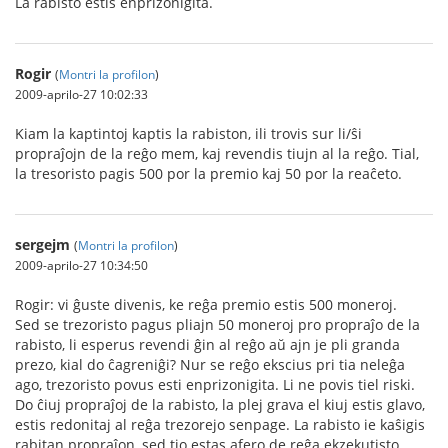
La rabisto estis enprizonigita.
Rogir
(
Montri la profilon
)
2009-aprilo-27 10:02:33
Kiam la kaptintoj kaptis la rabiston, ili trovis sur li/ŝi
propraĵojn de la reĝo mem, kaj revendis tiujn al la reĝo. Tial,
la tresoristo pagis 500 por la premio kaj 50 por la reaĉeto.
sergejm
(
Montri la profilon
)
2009-aprilo-27 10:34:50
Rogir: vi ĝuste divenis, ke reĝa premio estis 500 moneroj.
Sed se trezoristo pagus pliajn 50 moneroj pro propraĵo de la
rabisto, li esperus revendi ĝin al reĝo aŭ ajn je pli granda
prezo, kial do ĉagreniĝi? Nur se reĝo ekscius pri tia neleĝa
ago, trezoristo povus esti enprizonigita. Li ne povis tiel riski.
Do ĉiuj propraĵoj de la rabisto, la plej grava el kiuj estis glavo,
estis redonitaj al reĝa trezorejo senpage. La rabisto ie kaŝigis
rabitan propraĵon, sed tio estas afero de reĝa ekzekutisto