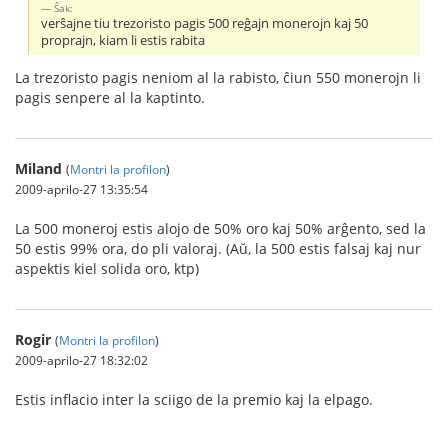
Ŝak:
verŝajne tiu trezoristo pagis 500 reĝajn monerojn kaj 50
proprajn, kiam li estis rabita
La trezoristo pagis neniom al la rabisto, ĉiun 550 monerojn li
pagis senpere al la kaptinto.
Miland
(
Montri la profilon
)
2009-aprilo-27 13:35:54
La 500 moneroj estis alojo de 50% oro kaj 50% arĝento, sed la
50 estis 99% ora, do pli valoraj. (Aŭ, la 500 estis falsaj kaj nur
aspektis kiel solida oro, ktp)
Rogir
(
Montri la profilon
)
2009-aprilo-27 18:32:02
Estis inflacio inter la sciigo de la premio kaj la elpago.