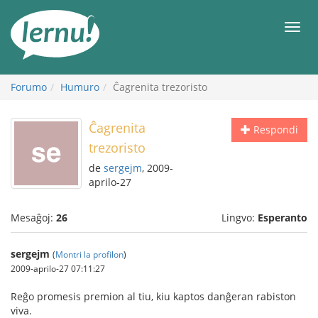
Al
la
Men
enhavo
Forumo
Humuro
Ĉagrenita trezoristo
Ĉagrenita
Respondi
trezoristo
de
sergejm
, 2009-
aprilo-27
Mesaĝoj:
26
Lingvo:
Esperanto
sergejm
(
Montri la profilon
)
2009-aprilo-27 07:11:27
Reĝo promesis premion al tiu, kiu kaptos danĝeran rabiston
viva.