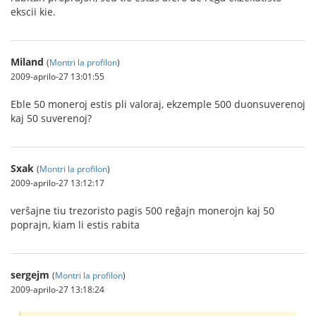
ekscii kie.
Miland
(
Montri la profilon
)
2009-aprilo-27 13:01:55
Eble 50 moneroj estis pli valoraj, ekzemple 500 duonsuverenoj
kaj 50 suverenoj?
Sxak
(
Montri la profilon
)
2009-aprilo-27 13:12:17
verŝajne tiu trezoristo pagis 500 reĝajn monerojn kaj 50
poprajn, kiam li estis rabita
sergejm
(
Montri la profilon
)
2009-aprilo-27 13:18:24