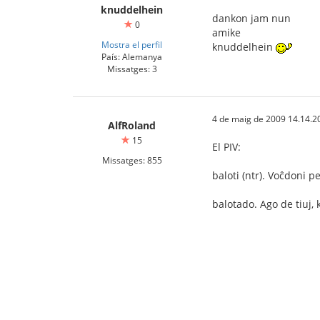
knuddelhein
dankon jam nun
0
amike
Mostra el perfil
knuddelhein
País: Alemanya
Missatges: 3
4 de maig de 2009 14.14.2
AlfRoland
15
El PIV:
Missatges: 855
baloti (ntr). Voĉdoni 
balotado. Ago de tiuj, 