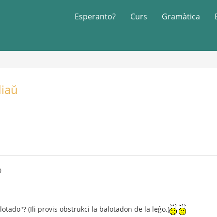
Esperanto?
Curs
Gramàtica
diaŭ
0
otado"? (Ili provis obstrukci la balotadon de la leĝo.)