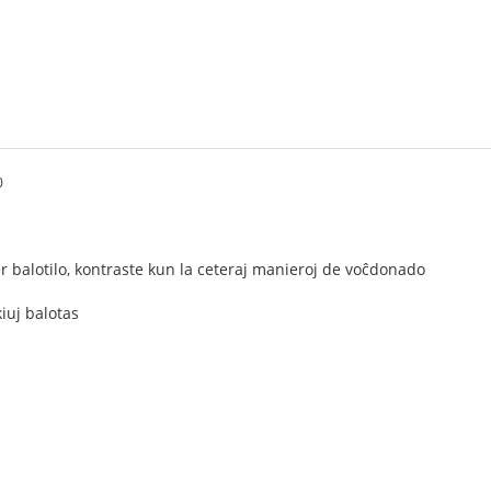
0
per balotilo, kontraste kun la ceteraj manieroj de voĉdonado
kiuj balotas