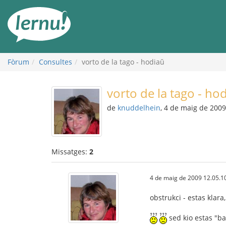
Al
contingut
Fòrum
Consultes
vorto de la tago - hodiaŭ
vorto de la tago - ho
de
knuddelhein
, 4 de maig de 2009
Missatges:
2
4 de maig de 2009 12.05.1
obstrukci - estas klara,
sed kio estas "bal