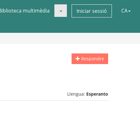
Biblioteca multimèdia
CA
Iniciar sessió
Respondre
Llengua:
Esperanto