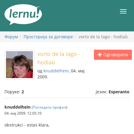
У
садржају
Мен
Форум
Просторија за договоре
vorto de la tago - hodiaŭ
vorto de la tago -
Одговорити
hodiaŭ
од
knuddelhein
, 04. мај
2009.
Поруке:
2
Језик:
Esperanto
knuddelhein
(
Погледати профил
)
04. мај 2009. 12.05.10
obstrukci - estas klara,