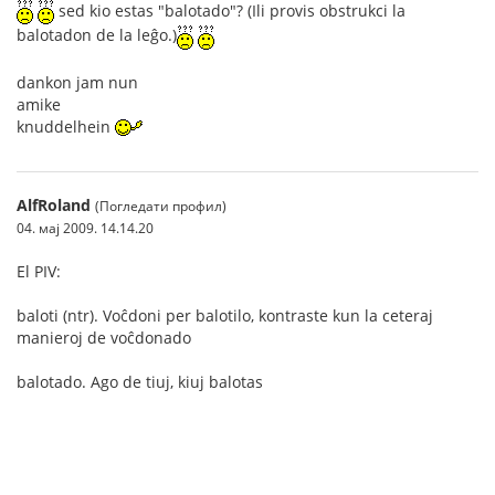
sed kio estas "balotado"? (Ili provis obstrukci la
balotadon de la leĝo.)
dankon jam nun
amike
knuddelhein
AlfRoland
(Погледати профил)
04. мај 2009. 14.14.20
El PIV:
baloti (ntr). Voĉdoni per balotilo, kontraste kun la ceteraj
manieroj de voĉdonado
balotado. Ago de tiuj, kiuj balotas