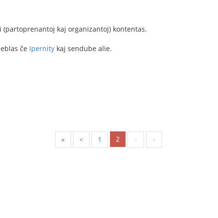
i (partoprenantoj kaj organizantoj) kontentas.
ideblas ĉe
Ipernity
kaj sendube alie.
2
«
<
1
>
»