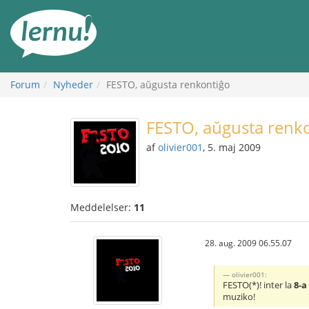
Til
indholdet
Forum
Nyheder
FESTO, aŭgusta renkontiĝo
FESTO, aŭgusta renk
af
olivier001
, 5. maj 2009
Meddelelser:
11
28. aug. 2009 06.55.07
olivier001:
FESTO(*)! inter la
8-a
muziko!