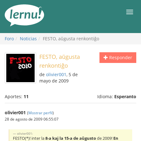
Contenido
Men
Foro
Noticias
FESTO, aŭgusta renkontiĝo
FESTO, aŭgusta
Responder
renkontiĝo
de
olivier001
, 5 de
mayo de 2009
Aportes:
11
Idioma:
Esperanto
olivier001
(
Mostrar perfil
)
28 de agosto de 2009 06:55:07
olivier001:
FESTO(*)! inter la
8-a kaj la 15-a de aŭgusto
de 2009!
En