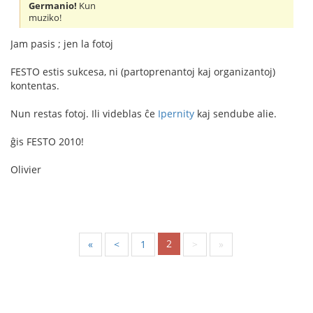
Germanio!
Kun
muziko!
Jam pasis ; jen la fotoj
FESTO estis sukcesa, ni (partoprenantoj kaj organizantoj)
kontentas.
Nun restas fotoj. Ili videblas ĉe
Ipernity
kaj sendube alie.
ĝis FESTO 2010!
Olivier
2
«
<
1
>
»