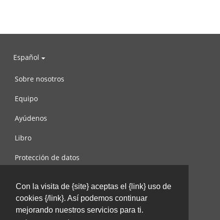
Español
Sobre nosotros
Equipo
Ayúdenos
Libro
Protección de datos
Condiciones de uso
Con la visita de {site} aceptas el {link} uso de
Contáctenos
cookies {/link}. Así podemos continuar
mejorando nuestros servicios para ti.