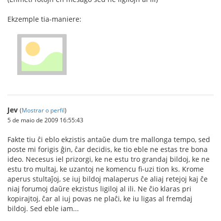
Ekzemple tia-maniere:
Jev
(
Mostrar o perfil
)
5 de maio de 2009 16:55:43
Fakte tiu ĉi eblo ekzistis antaŭe dum tre mallonga tempo, sed
poste mi forigis ĝin, ĉar decidis, ke tio eble ne estas tre bona
ideo. Necesus iel prizorgi, ke ne estu tro grandaj bildoj, ke ne
estu tro multaj, ke uzantoj ne komencu fi-uzi tion ks. Krome
aperus stultaĵoj, se iuj bildoj malaperus ĉe aliaj retejoj kaj ĉe
niaj forumoj daŭre ekzistus ligiloj al ili. Ne ĉio klaras pri
kopirajtoj, ĉar al iuj povas ne plaĉi, ke iu ligas al fremdaj
bildoj. Sed eble iam...