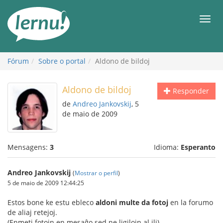
Ir
ao
Men
conteúdo
Fórum
Sobre o portal
Aldono de bildoj
Aldono de bildoj
Responder
de
Andreo Jankovskij
, 5
de maio de 2009
Mensagens:
3
Idioma:
Esperanto
Andreo Jankovskij
(
Mostrar o perfil
)
5 de maio de 2009 12:44:25
Estos bone ke estu ebleco
aldoni multe da fotoj
en la forumo
de aliaj retejoj.
(Enmeti fotojn en mesaĝo sed ne ligilojn al ili)