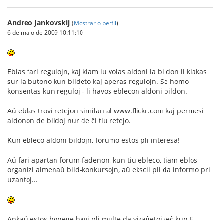
Andreo Jankovskij
(
Mostrar o perfil
)
6 de maio de 2009 10:11:10
Eblas fari regulojn, kaj kiam iu volas aldoni la bildon li klakas
sur la butono kun bildeto kaj aperas regulojn. Se homo
konsentas kun reguloj - li havos eblecon aldoni bildon.
Aŭ eblas trovi retejon similan al www.flickr.com kaj permesi
aldonon de bildoj nur de ĉi tiu retejo.
Kun ebleco aldoni bildojn, forumo estos pli interesa!
Aŭ fari apartan forum-fadenon, kun tiu ebleco, tiam eblos
organizi almenaŭ bild-konkursojn, aŭ ekscii pli da informo pri
uzantoj...
Ankaŭ estos bonege havi pli multe da vizaĝetoj (eĉ kun E-