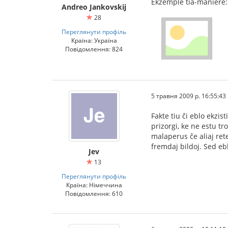
Ekzemple tia-maniere:
Andreo Jankovskij
28
Переглянути профіль
Країна: Україна
Повідомлення: 824
5 травня 2009 р. 16:55:43
Fakte tiu ĉi eblo ekzis
prizorgi, ke ne estu tr
malaperus ĉe aliaj retej
fremdaj bildoj. Sed ebl
Jev
13
Переглянути профіль
Країна: Німеччина
Повідомлення: 610