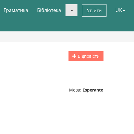
Граматика
Бібліотека
UK
Увійти
Відповісти
Мова:
Esperanto