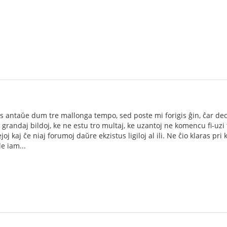
tis antaŭe dum tre mallonga tempo, sed poste mi forigis ĝin, ĉar dec
o grandaj bildoj, ke ne estu tro multaj, ke uzantoj ne komencu fi-uzi 
oj kaj ĉe niaj forumoj daŭre ekzistus ligiloj al ili. Ne ĉio klaras pri k
e iam...