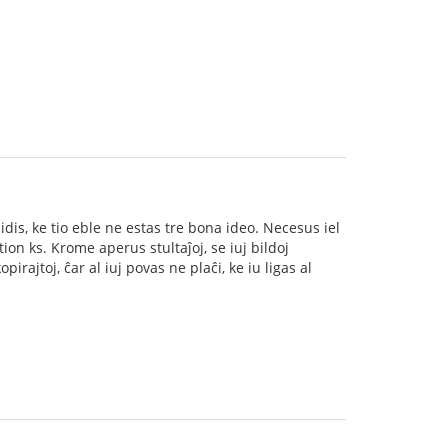
idis, ke tio eble ne estas tre bona ideo. Necesus iel
tion ks. Krome aperus stultaĵoj, se iuj bildoj
opirajtoj, ĉar al iuj povas ne plaĉi, ke iu ligas al