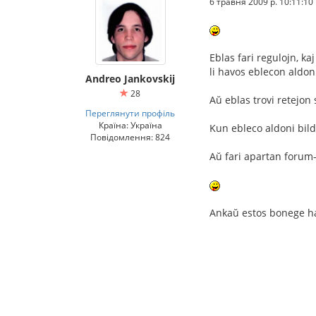
6 травня 2009 р. 10:11:10
Eblas fari regulojn, ka
li havos eblecon aldon
Andreo Jankovskij
28
Aŭ eblas trovi retejon 
Переглянути профіль
Країна: Україна
Kun ebleco aldoni bild
Повідомлення: 824
Aŭ fari apartan forum-
Ankaŭ estos bonege hav