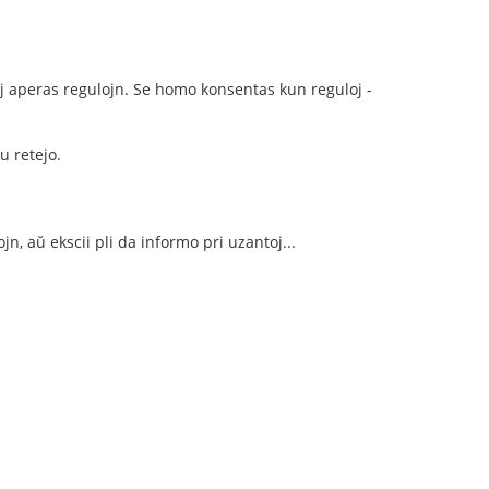
 kaj aperas regulojn. Se homo konsentas kun reguloj -
u retejo.
, aŭ ekscii pli da informo pri uzantoj...