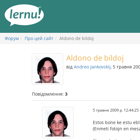
До
змісту
Форум
Про цей сайт
Aldono de bildoj
Aldono de bildoj
від
Andreo Jankovskij
, 5 травня 20
Повідомлення:
3
5 травня 2009 р. 12:44:25
Estos bone ke estu eb
(Enmeti fotojn en mesaĝ