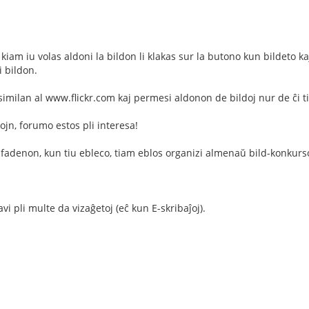
j kiam iu volas aldoni la bildon li klakas sur la butono kun bildeto
i bildon.
similan al www.flickr.com kaj permesi aldonon de bildoj nur de ĉi ti
ojn, forumo estos pli interesa!
fadenon, kun tiu ebleco, tiam eblos organizi almenaŭ bild-konkursojn
i pli multe da vizaĝetoj (eĉ kun E-skribaĵoj).