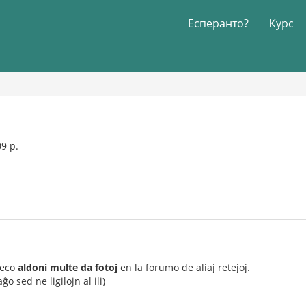
Есперанто?
Курс
09 р.
leco
aldoni multe da fotoj
en la forumo de aliaj retejoj.
o sed ne ligilojn al ili)