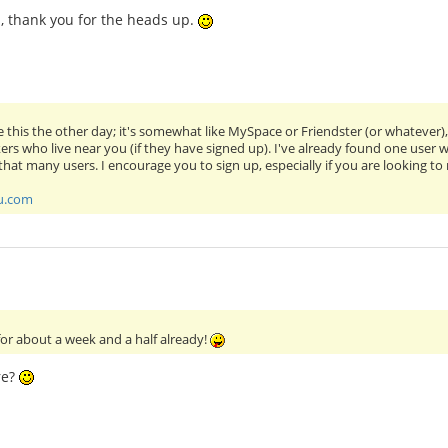
in, thank you for the heads up.
his the other day; it's somewhat like MySpace or Friendster (or whatever), b
rs who live near you (if they have signed up). I've already found one user who
that many users. I encourage you to sign up, especially if you are looking t
u.com
or about a week and a half already!
re?