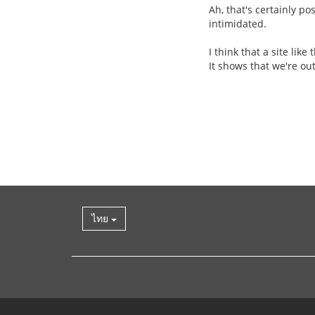
Ah, that's certainly po
intimidated.
I think that a site lik
It shows that we're ou
ไทย