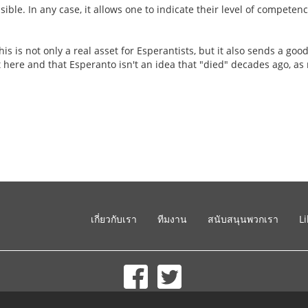
ssible. In any case, it allows one to indicate their level of competen
e this is not only a real asset for Esperantists, but it also sends a 
t here and that Esperanto isn't an idea that "died" decades ago, as
เกี่ยวกับเรา
ทีมงาน
สนับสนุนพวกเรา
L
© 2002-2026 lernu.net |
Impressum