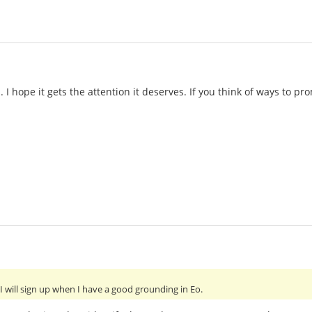
a. I hope it gets the attention it deserves. If you think of ways to pr
 I will sign up when I have a good grounding in Eo.