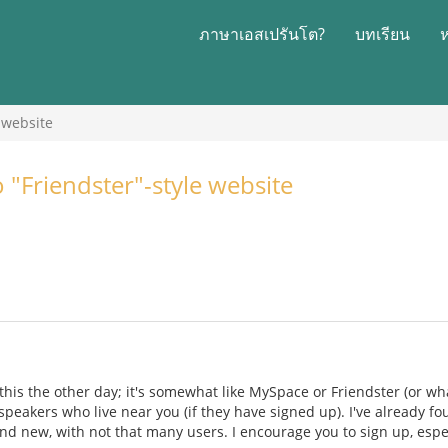
ภาษาเอสเปรันโต?
บทเรียน
 website
"Friendster"-style website
is the other day; it's somewhat like MySpace or Friendster (or whate
speakers who live near you (if they have signed up). I've already f
brand new, with not that many users. I encourage you to sign up, esp