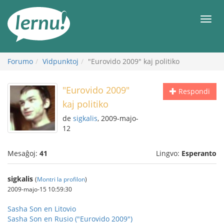
Al
la
Men
enhavo
Forumo
Vidpunktoj
"Eurovido 2009" kaj politiko
"Eurovido 2009"
Respondi
kaj politiko
de
sigkalis
, 2009-majo-
12
Mesaĝoj:
41
Lingvo:
Esperanto
sigkalis
(
Montri la profilon
)
2009-majo-15 10:59:30
Sasha Son en Litovio
Sasha Son en Rusio ("Eurovido 2009")