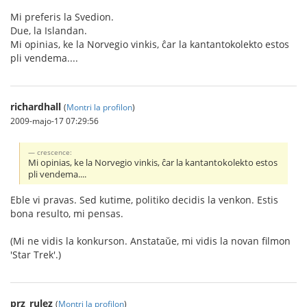
Mi preferis la Svedion.
Due, la Islandan.
Mi opinias, ke la Norvegio vinkis, ĉar la kantantokolekto estos
pli vendema....
richardhall
(
Montri la profilon
)
2009-majo-17 07:29:56
crescence:
Mi opinias, ke la Norvegio vinkis, ĉar la kantantokolekto estos
pli vendema....
Eble vi pravas. Sed kutime, politiko decidis la venkon. Estis
bona resulto, mi pensas.
(Mi ne vidis la konkurson. Anstataŭe, mi vidis la novan filmon
'Star Trek'.)
prz_rulez
(
Montri la profilon
)