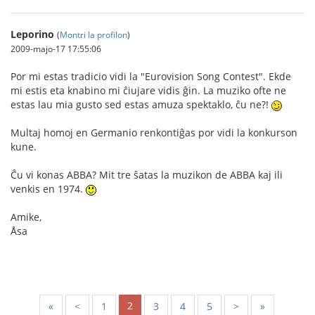
Leporino
(
Montri la profilon
)
2009-majo-17 17:55:06
Por mi estas tradicio vidi la "Eurovision Song Contest". Ekde
mi estis eta knabino mi ĉiujare vidis ĝin. La muziko ofte ne
estas lau mia gusto sed estas amuza spektaklo, ĉu ne?!
Multaj homoj en Germanio renkontiĝas por vidi la konkurson
kune.
Ĉu vi konas ABBA? Mit tre ŝatas la muzikon de ABBA kaj ili
venkis en 1974.
Amike,
Åsa
2
«
<
1
3
4
5
>
»