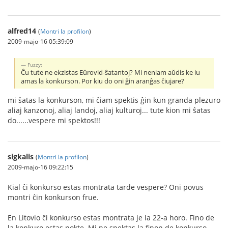
alfred14
(
Montri la profilon
)
2009-majo-16 05:39:09
Fuzzy:
Ĉu tute ne ekzistas Eŭrovid-ŝatantoj? Mi neniam aŭdis ke iu
amas la konkurson. Por kiu do oni ĝin aranĝas ĉiujare?
mi ŝatas la konkurson, mi ĉiam spektis ĝin kun granda plezuro
aliaj kanzonoj, aliaj landoj, aliaj kulturoj... tute kion mi ŝatas
do......vespere mi spektos!!!
sigkalis
(
Montri la profilon
)
2009-majo-16 09:22:15
Kial ĉi konkurso estas montrata tarde vespere? Oni povus
montri ĉin konkurson frue.
En Litovio ĉi konkurso estas montrata je la 22-a horo. Fino de
la konkuro estas nokte. Mi ne spektas la finon de konkurso,