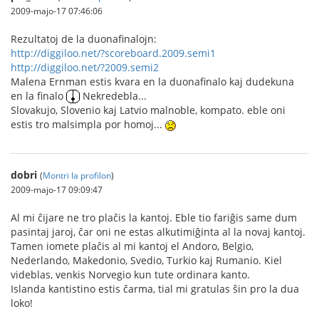
2009-majo-17 07:46:06
Rezultatoj de la duonafinalojn:
http://diggiloo.net/?scoreboard.2009.semi1
http://diggiloo.net/?2009.semi2
Malena Ernman estis kvara en la duonafinalo kaj dudekuna
en la finalo
Nekredebla...
Slovakujo, Slovenio kaj Latvio malnoble, kompato. eble oni
estis tro malsimpla por homoj...
dobri
(
Montri la profilon
)
2009-majo-17 09:09:47
Al mi ĉijare ne tro plaĉis la kantoj. Eble tio fariĝis same dum
pasintaj jaroj, ĉar oni ne estas alkutimiĝinta al la novaj kantoj.
Tamen iomete plaĉis al mi kantoj el Andoro, Belgio,
Nederlando, Makedonio, Svedio, Turkio kaj Rumanio. Kiel
videblas, venkis Norvegio kun tute ordinara kanto.
Islanda kantistino estis ĉarma, tial mi gratulas ŝin pro la dua
loko!