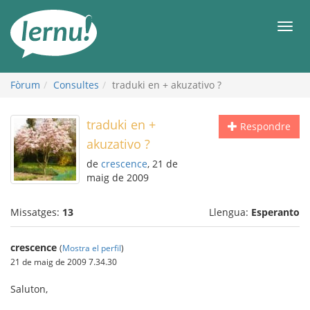
Al
contingut
Men
Fòrum
Consultes
traduki en + akuzativo ?
traduki en +
Respondre
akuzativo ?
de
crescence
, 21 de
maig de 2009
Missatges:
13
Llengua:
Esperanto
crescence
(
Mostra el perfil
)
21 de maig de 2009 7.34.30
Saluton,