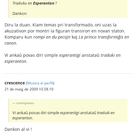
Traduku en
Esperanton
?
Dankon
Diru la duan. Kiam temas pri transformado, oni uzas la
akuzativon por montri la figuran transiron en novan staton.
Komparu kun
rompi en du pecojn
kaj
La princo transformiĝis en
ranon
.
Vi ankaŭ povas diri simple
esperantigi
anstataŭ
traduki en
esperanton
.
crescence
(
Mostra el perfil
)
21 de maig de 2009 10.58.10
tommjames:
Vi ankaŭ povas diri simple
esperantigi
anstataŭ
traduki en
esperanton
.
Dankon al vi !