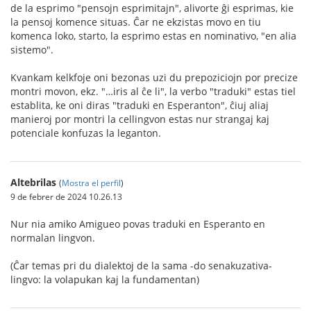
de la esprimo "pensojn esprimitajn", alivorte ĝi esprimas, kie
la pensoj komence situas. Ĉar ne ekzistas movo en tiu
komenca loko, starto, la esprimo estas en nominativo, "en alia
sistemo".
Kvankam kelkfoje oni bezonas uzi du prepoziciojn por precize
montri movon, ekz. "…iris al ĉe li", la verbo "traduki" estas tiel
establita, ke oni diras "traduki en Esperanton", ĉiuj aliaj
manieroj por montri la cellingvon estas nur strangaj kaj
potenciale konfuzas la leganton.
Altebrilas
(
Mostra el perfil
)
9 de febrer de 2024 10.26.13
Nur nia amiko Amigueo povas traduki en Esperanto en
normalan lingvon.
(Ĉar temas pri du dialektoj de la sama -do senakuzativa-
lingvo: la volapukan kaj la fundamentan)