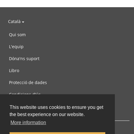
Català
Qui som
L'equip
Dóna'ns suport
Libro
Protecció de dades
Condicions d'ús
Contacta amb nosaltres
This website uses cookies to ensure you get
the best experience on our website.
More information