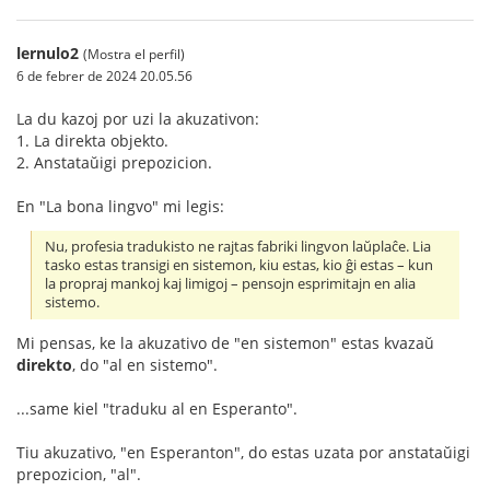
lernulo2
(Mostra el perfil)
6 de febrer de 2024 20.05.56
La du kazoj por uzi la akuzativon:
1. La direkta objekto.
2. Anstataŭigi prepozicion.
En "La bona lingvo" mi legis:
Nu, profesia tradukisto ne rajtas fabriki lingvon laŭplaĉe. Lia
tasko estas transigi en sistemon, kiu estas, kio ĝi estas – kun
la propraj mankoj kaj limigoj – pensojn esprimitajn en alia
sistemo.
Mi pensas, ke la akuzativo de "en sistemon" estas kvazaŭ
direkto
, do "al en sistemo".
...same kiel "traduku al en Esperanto".
Tiu akuzativo, "en Esperanton", do estas uzata por anstataŭigi
prepozicion, "al".