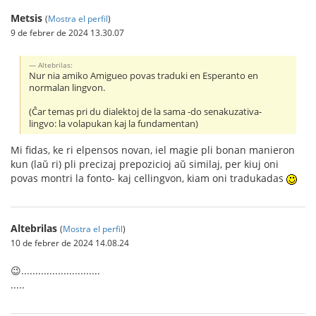
Metsis
(
Mostra el perfil
)
9 de febrer de 2024 13.30.07
Altebrilas:
Nur nia amiko Amigueo povas traduki en Esperanto en
normalan lingvon.
(Ĉar temas pri du dialektoj de la sama -do senakuzativa-
lingvo: la volapukan kaj la fundamentan)
Mi fidas, ke ri elpensos novan, iel magie pli bonan manieron
kun (laŭ ri) pli precizaj prepozicioj aŭ similaj, per kiuj oni
povas montri la fonto- kaj cellingvon, kiam oni tradukadas
Altebrilas
(
Mostra el perfil
)
10 de febrer de 2024 14.08.24
😉............................
.....