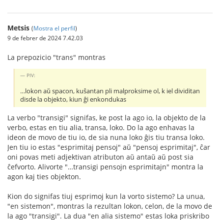
Metsis
(
Mostra el perfil
)
9 de febrer de 2024 7.42.03
La prepozicio "trans" montras
PIV:
…lokon aŭ spacon, kuŝantan pli malproksime ol, k iel dividitan
disde la objekto, kiun ĝi enkondukas
La verbo "transigi" signifas, ke post la ago io, la objekto de la
verbo, estas en tiu alia, transa, loko. Do la ago enhavas la
ideon de movo de tiu io, de sia nuna loko ĝis tiu transa loko.
Jen tiu io estas "esprimitaj pensoj" aŭ "pensoj esprimitaj", ĉar
oni povas meti adjektivan atributon aŭ antaŭ aŭ post sia
ĉefvorto. Alivorte "…transigi pensojn esprimitajn" montra la
agon kaj ties objekton.
Kion do signifas tiuj esprimoj kun la vorto sistemo? La unua,
"en sistemon", montras la rezultan lokon, celon, de la movo de
la ago "transigi". La dua "en alia sistemo" estas loka priskribo