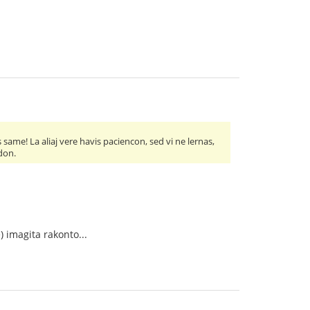
ame! La aliaj vere havis paciencon, sed vi ne lernas,
edon.
) imagita rakonto...