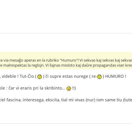
 via mesaĝo aperas en la rubriko "Humuro"! Vi sekvas kaj sekvas kaj sekvas s
ŭre malrespektas la reglojn. Vi ŝajnas misiisto kaj daŭre propagandas vian kr
 videble ! Tut-Ĉio (
) ĉi supre estas nurege ( re-
) HUMURO !
 : ĉar vi eraris pri la skribinto...
!!)
iel fascina, interesega, ekscita, tial mi vivas (nur) iom same tiu (tute