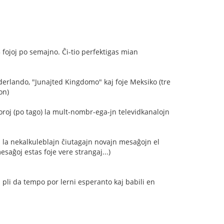
 fojoj po semajno. Ĉi-tio perfektigas mian
derlando, "Junajted Kingdomo" kaj foje Meksiko (tre
on)
oroj (po tago) la mult-nombr-ega-jn televidkanalojn
 la nekalkuleblajn ĉiutagajn novajn mesaĝojn el
mesaĝoj estas foje vere strangaj...)
aj pli da tempo por lerni esperanto kaj babili en