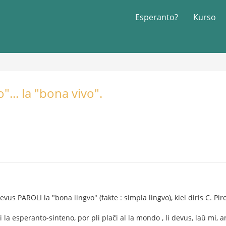
Esperanto?
Kurso
"... la "bona vivo".
us PAROLI la "bona lingvo" (fakte : simpla lingvo), kiel diris C. Piro
i la esperanto-sinteno, por pli plaĉi al la mondo , li devus, laŭ mi, a