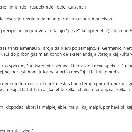
e ! imitinde ! respektinde ! bele, kaj sane !
s la severajn regulojn de mian perfektan esperantan vivon :
 precipe picon (nur verajn italajn "pizze", kompreneble), almenaŭ 5
as trinki almenaŭ 5 litrojn da biero po semajno, el Germanio, Ner
. (Ĉi-tio plibonigas mian konon de eksterlandajn vortojn kaj kultur
aras sporton, ĉar, kiam mi revenas el laboro, mi devu spekti 5 à 6 h
hejme, por esti bone informata pri la novaĵoj el la tuta mondo.
ŭ neniam dormas, ĉar la nokto estas bona tempo por retumi kaj legi
amikoj el la tut-tera ...( kaj eble kelkaj el aliaj mondoj, ĉar kelkaj 
 mi klopodas labori la malplej eble, malpli kaj malpli, por havi pli k
-esperanta" vivo ?