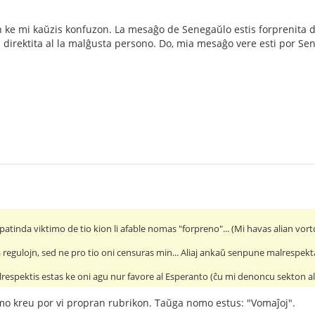
ke mi kaŭzis konfuzon. La mesaĝo de Senegaŭlo estis forprenita de l
 direktita al la malĝusta persono. Do, mia mesaĝo vere esti por Sen
atinda viktimo de tio kion li afable nomas "forpreno"... (Mi havas alian vorto
a regulojn, sed ne pro tio oni censuras min... Aliaj ankaŭ senpune malrespekta
respektis estas ke oni agu nur favore al Esperanto (ĉu mi denoncu sekton al l
mo kreu por vi propran rubrikon. Taŭga nomo estus: "Vomaĵoj".