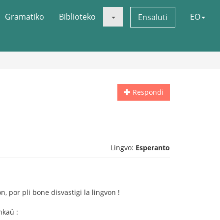
Gramatiko
Biblioteko
EO
Ensaluti
Respondi
Lingvo:
Esperanto
n, por pli bone disvastigi la lingvon !
nkaŭ :