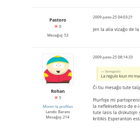
2009-junio-25 04:03:21
Pastoro
0
Jen la alia vizaĝo de la
Mesaĝoj: 53
2009-junio-25 08:14:33
Senegaùlo:
La regulo kiun mi mal
Ĉi tiu mesaĝo tute taŭ
Rohan
5
Plurfoje mi partopreni
la nefleksebleco de e-i
Montri la profilon
Lando: Barato
tute lasis la diskutojn
Mesaĝoj: 214
kritikis Esperanton est