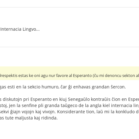
 Internacia Lingvo...
respektis estas ke oni agu nur favore al Esperanto (ĉu mi denoncu sekton al l
gas esti en la sekcio humuro, ĉar ĝi enhavas grandan ŝercon.
s diskutojn pri Esperanto en kiuj Senegaŭlo kontraŭis ĉion en Espera
stoj, jen la senfine pli granda taŭgeco de la angla kiel internacia li
 sekvi ĝiajn vojojn kaj vivojn. Konsiderante tion, laŭ mi la konkludo 
as tute maljusta kaj ridinda.