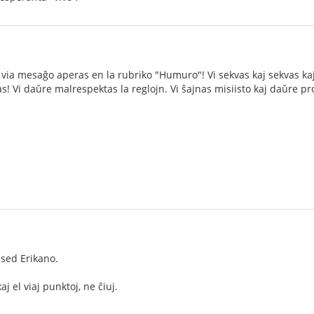
ia mesaĝo aperas en la rubriko "Humuro"! Vi sekvas kaj sekvas kaj 
nas! Vi daŭre malrespektas la reglojn. Vi ŝajnas misiisto kaj daŭre 
 sed Erikano.
 el viaj punktoj, ne ĉiuj.