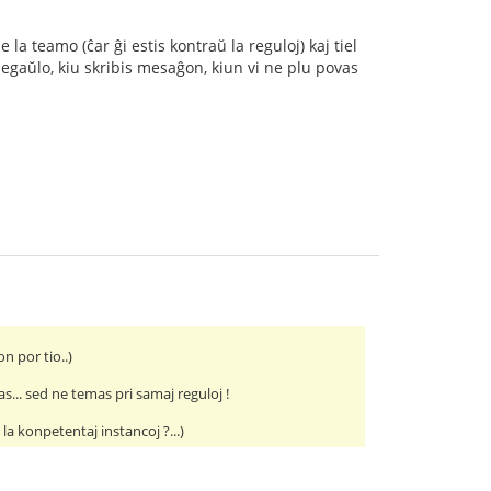
a teamo (ĉar ĝi estis kontraŭ la reguloj) kaj tiel
egaŭlo, kiu skribis mesaĝon, kiun vi ne plu povas
n por tio..)
s... sed ne temas pri samaj reguloj !
a konpetentaj instancoj ?...)