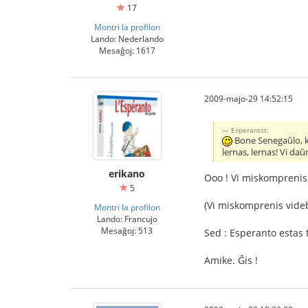
17
Montri la profilon
Lando: Nederlando
Mesaĝoj: 1617
2009-majo-29 14:52:15
Esperantst:
Bone Senegaŭlo, ke
lernas, lernas! Vi da
erikano
Ooo ! Vi miskomprenis,
5
(Vi miskomprenis videble
Montri la profilon
Lando: Francujo
Mesaĝoj: 513
Sed : Esperanto estas t
Amike. Ĝis !