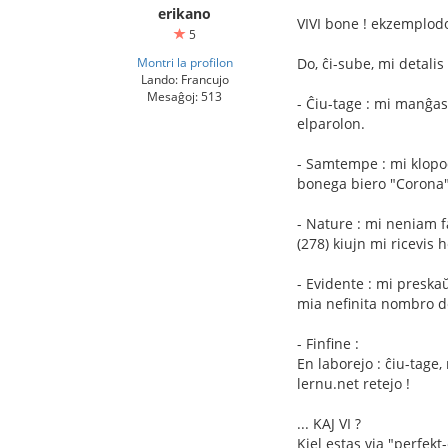
erikano
VIVI bone ! ekzemplodon
5
Montri la profilon
Do, ĉi-sube, mi detali
Lando: Francujo
Mesaĝoj: 513
- Ĉiu-tage : mi manĝas
elparolon.
- Samtempe : mi klopod
bonega biero "Corona")
- Nature : mi neniam f
(278) kiujn mi ricevis 
- Evidente : mi preska
mia nefinita nombro de 
- Finfine :
En laborejo : ĉiu-tage,
lernu.net retejo !
... KAJ VI ?
Kiel estas via "perfekt