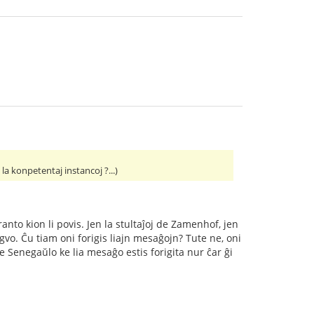
a konpetentaj instancoj ?...)
nto kion li povis. Jen la stultaĵoj de Zamenhof, jen
ngvo. Ĉu tiam oni forigis liajn mesaĝojn? Tute ne, oni
de Senegaŭlo ke lia mesaĝo estis forigita nur ĉar ĝi