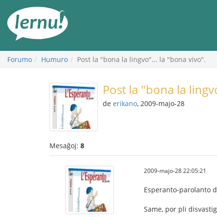
Al
la
enhavo
Forumo
Humuro
Post la "bona la lingvo"... la "bona vivo".
Post la "bona la lingvo
de
erikano
, 2009-majo-28
Mesaĝoj:
8
2009-majo-28 22:05:21
Esperanto-parolanto dev
Same, por pli disvastig