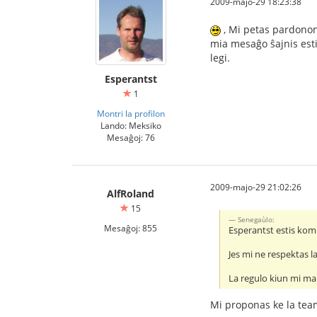
2009-majo-29 18:23:38
, Mi petas pardonon 
mia mesaĝo ŝajnis esti
legi.
Esperantst
1
Montri la profilon
Lando: Meksiko
Mesaĝoj: 76
2009-majo-29 21:02:26
AlfRoland
15
Senegaùlo:
Mesaĝoj: 855
Esperantst estis komp
Jes mi ne respektas l
La regulo kiun mi mal
Mi proponas ke la tea