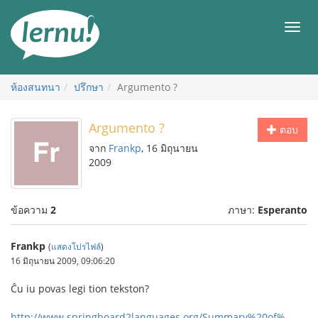
ไป
ยัง
เมนู
สารบัญ
ห้องสนทนา
ปรึกษา
Argumento ?
Argumento ?
ตอบ
จาก
Frankp
, 16 มิถุนายน
2009
ข้อความ
2
ภาษา:
Esperanto
Frankp
(
แสดงโปรไฟล์
)
16 มิถุนายน 2009, 09:06:20
Ĉu iu povas legi tion tekston?
http://www.springboard2languages.org/Summary%20of%...