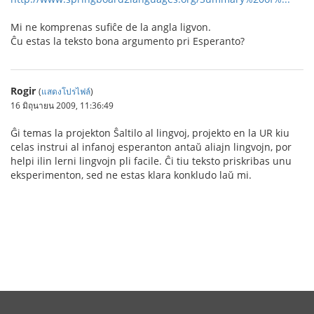
Mi ne komprenas sufiĉe de la angla ligvon.
Ĉu estas la teksto bona argumento pri Esperanto?
Rogir
(
แสดงโปรไฟล์
)
16 มิถุนายน 2009, 11:36:49
Ĝi temas la projekton Ŝaltilo al lingvoj, projekto en la UR kiu
celas instrui al infanoj esperanton antaŭ aliajn lingvojn, por
helpi ilin lerni lingvojn pli facile. Ĉi tiu teksto priskribas unu
eksperimenton, sed ne estas klara konkludo laŭ mi.