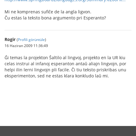
Mi ne komprenas sufiĉe de la angla ligvon.
Ĉu estas la teksto bona argumento pri Esperanto?
Rogir
(
Profili görüntüle
)
16 Haziran 2009 11:36:49
Ĝi temas la projekton Ŝaltilo al lingvoj, projekto en la UR kiu
celas instrui al infanoj esperanton antaŭ aliajn lingvojn, por
helpi ilin lerni lingvojn pli facile. Ĉi tiu teksto priskribas unu
eksperimenton, sed ne estas klara konkludo laŭ mi.