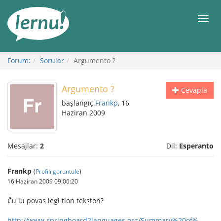
İçerik
Görüntüleme
Men
Forum:
Sorular
Argumento ?
Argumento ?
Cevapla
başlangıç
Frankp
, 16
Haziran 2009
Mesajlar:
2
Dil:
Esperanto
Frankp
(
Profili görüntüle
)
16 Haziran 2009 09:06:20
Ĉu iu povas legi tion tekston?
http://www.springboard2languages.org/Summary%20of%...