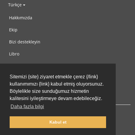
Türkçe
Hakkımızda
Ekip
Bizi destekleyin
Libro
Gizlilik Politikası
Sitemizi {site} ziyaret etmekle çerez {/link}
Kullanım Koşulları
kullanımımızı {link} kabul etmiş oluyorsunuz.
Bize ulaşın
Böylelikle size sunduğumuz hizmetin
kalitesini iyileştirmeye devam edebileceğiz.
Daha fazla bilgi
Kabul et
© 2002-2026 lernu.net |
Impressum