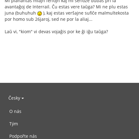
Mi planantas miajn feriojn kaj mi serioze dubas pri la
avantaĝoj de Interrail. Ĉu estas vere taŭga? Mi ne plu estas
juna (buhuhuh
), kaj estas verŝajne sufiĉe malmultekosta
por homo sub 26jaroj, sed ne por la aliaj...
Laŭ vi, "kiom" vi devas vojaĝis por ke ĝi iĝu taŭga?
Česky
O nás
Tým
Podpořte nás