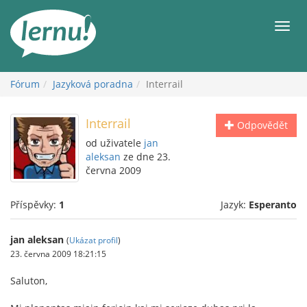
Přejít
k
Men
obsahu
Fórum
Jazyková poradna
Interrail
Interrail
Odpovědět
od uživatele
jan
aleksan
ze dne 23.
června 2009
Příspěvky:
1
Jazyk:
Esperanto
jan aleksan
(
Ukázat profil
)
23. června 2009 18:21:15
Saluton,