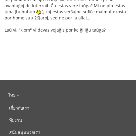
avantaĝoj de Interrail. Ĉu estas vere taŭga? Mi ne plu estas
juna (buhuhuh
), kaj estas verŝajne sufiĉe malmultekosta
por homo sub 26jaroj, sed ne por la aliaj...
Laŭ vi, "kiom" vi devas vojaĝis por ke ĝi iĝu taŭga?
ไทย
เกี่ยวกับเรา
ทีมงาน
สนับสนุนพวกเรา