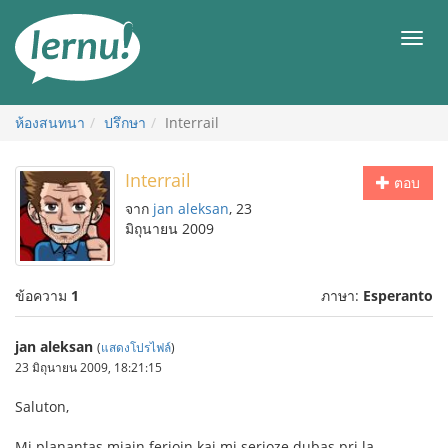
ไป
ยัง
เมนู
สารบัญ
ห้องสนทนา
ปรึกษา
Interrail
Interrail
ตอบ
จาก
jan aleksan
, 23
มิถุนายน 2009
ข้อความ
1
ภาษา:
Esperanto
jan aleksan
(
แสดงโปรไฟล์
)
23 มิถุนายน 2009, 18:21:15
Saluton,
Mi planantas miajn feriojn kaj mi serioze dubas pri la