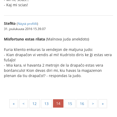
- Kaj mi scias!
StefKo
(
Näytä profiilli
)
31. joulukuuta 2016 15.39.07
Misfortuno estas rilata
(Malnova juda anekdoto)
Furia kliento enkuras la vendejon de maljuna judo:
- Kian drapaĉon vi vendis al mi! Kudristo diris ke ĝi estas vera
fuŝaĵo!
- Mia kara, vi havanta 2 metrojn de la drapaĉo estas vera
bonŝanculo! Kion devas diri mi, kiu havas la magazenon
plenan da tiu drapaĉo!? - respondas la judo.
14
«
<
12
13
15
16
>
»