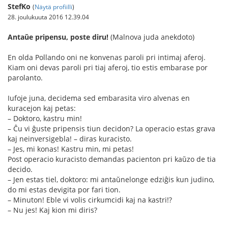
StefKo
(
Näytä profiilli
)
28. joulukuuta 2016 12.39.04
Antaŭe pripensu, poste diru!
(Malnova juda anekdoto)
En olda Pollando oni ne konvenas paroli pri intimaj aferoj.
Kiam oni devas paroli pri tiaj aferoj, tio estis embarase por
parolanto.
Iufoje juna, decidema sed embarasita viro alvenas en
kuracejon kaj petas:
– Doktoro, kastru min!
– Ĉu vi ĝuste pripensis tiun decidon? La operacio estas grava
kaj neinversigebla! – diras kuracisto.
– Jes, mi konas! Kastru min, mi petas!
Post operacio kuracisto demandas pacienton pri kaŭzo de tia
decido.
– Jen estas tiel, doktoro: mi antaŭnelonge edziĝis kun judino,
do mi estas devigita por fari tion.
– Minuton! Eble vi volis cirkumcidi kaj na kastri!?
– Nu jes! Kaj kion mi diris?