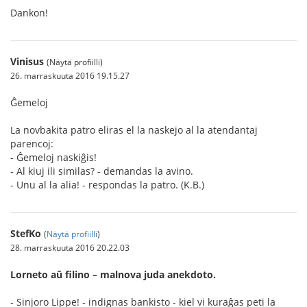
Dankon!
Vinisus
(Näytä profiilli)
26. marraskuuta 2016 19.15.27
Ĝemeloj
La novbakita patro eliras el la naskejo al la atendantaj
parencoj:
- Ĝemeloj naskiĝis!
- Al kiuj ili similas? - demandas la avino.
- Unu al la alia! - respondas la patro. (K.B.)
StefKo
(
Näytä profiilli
)
28. marraskuuta 2016 20.22.03
Lorneto aŭ filino – malnova juda anekdoto.
- Sinjoro Lippe! - indignas bankisto - kiel vi kuraĝas peti la