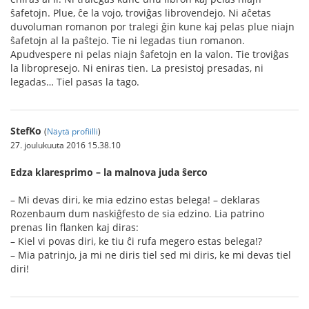
ŝafetojn. Plue, ĉe la vojo, troviĝas librovendejo. Ni aĉetas
duvoluman romanon por tralegi ĝin kune kaj pelas plue niajn
ŝafetojn al la paŝtejo. Tie ni legadas tiun romanon.
Apudvespere ni pelas niajn ŝafetojn en la valon. Tie troviĝas
la libropresejo. Ni eniras tien. La presistoj presadas, ni
legadas… Tiel pasas la tago.
StefKo
(
Näytä profiilli
)
27. joulukuuta 2016 15.38.10
Edza klaresprimo – la malnova juda ŝerco
– Mi devas diri, ke mia edzino estas belega! – deklaras
Rozenbaum dum naskiĝfesto de sia edzino. Lia patrino
prenas lin flanken kaj diras:
– Kiel vi povas diri, ke tiu ĉi rufa megero estas belega!?
– Mia patrinjo, ja mi ne diris tiel sed mi diris, ke mi devas tiel
diri!