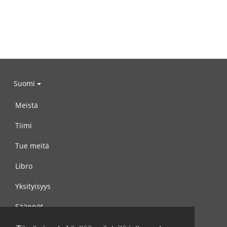
Suomi
Meistä
Tiimi
Tue meitä
Libro
Yksityisyys
Säännöt
Ota yhteyttä meihin