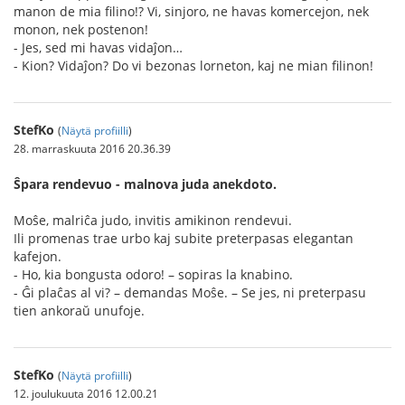
manon de mia filino!? Vi, sinjoro, ne havas komercejon, nek
monon, nek postenon!
- Jes, sed mi havas vidaĵon…
- Kion? Vidaĵon? Do vi bezonas lorneton, kaj ne mian filinon!
StefKo
(
Näytä profiilli
)
28. marraskuuta 2016 20.36.39
Ŝpara rendevuo - malnova juda anekdoto.
Moŝe, malriĉa judo, invitis amikinon rendevui.
Ili promenas trae urbo kaj subite preterpasas elegantan
kafejon.
- Ho, kia bongusta odoro! – sopiras la knabino.
- Ĝi plaĉas al vi? – demandas Moŝe. – Se jes, ni preterpasu
tien ankoraŭ unufoje.
StefKo
(
Näytä profiilli
)
12. joulukuuta 2016 12.00.21