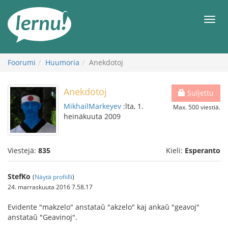
Tästä
sisältöön
Men
Foorumi
Huumoria
Anekdotoj
Anekdotoj
Suljettu
MikhailMarkeyev
:lta, 1.
Max. 500 viestiä.
heinäkuuta 2009
Viestejä:
835
Kieli:
Esperanto
StefKo
(
Näytä profiilli
)
24. marraskuuta 2016 7.58.17
Evidente "makzelo" anstataŭ "akzelo" kaj ankaŭ "geavoj"
anstataŭ "Geavinoj".