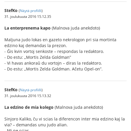
StefKo
(
Näytä profiilli
)
31. joulukuuta 2016 15.12.35
La enterprenema kapo
(Malnova juda anekdoto)
Maljuna judo lokas en gazeto nekrologon pri sia mortinta
edzino kaj demandas la prezon.
- Ĝis kvin vortoj senkoste – respondas la redaktoro.
- Do estu: „Mortis Zelda Goldman”
- Vi havas ankoraŭ du vortojn – diras la redaktoro.
- Do estu: „Mortis Zelda Goldman. Aĉetu Opel-on”.
StefKo
(
Näytä profiilli
)
31. joulukuuta 2016 15.13.32
La edzino de mia kolego
(Malnova juda anekdoto)
Sinjoro Kaliko, ĉu vi scias la diferencon inter mia edzino kaj la
via? – demandas unu judo alian.
- Mi ne scias...