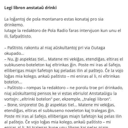
Legi libron anstataŭ drinki
La loĝantoj de pola montanaro estas konataj pro sia
drinkemo.
Iutage la redaktoro de Pola Radio faras intervjuon kun unu el
ili, ŝafpaŝtisto.
– Paŝtisto, rakontu al niaj aŭskultantoj pri via ĉiutaga
okupado…
– Nu, ĝi aspektas tiel… Matene mi vekiĝas, etendiĝas, eltiras el
subkuseno boteleton kaj eltrinkas ĝin. Poste mi iras al ŝafejo,
elliberigas miajn ŝafetojn kaj peladas ilin al paŝtejo. Ĉe la vojo
loĝas mia kolego, ankaŭ paŝtisto – mi eniras al li, ni eltrinkas
botelon…
– Paŝtisto – rompas la redaktoro – ne porolu troe pri drinkado,
niaj aŭskultantoj pensos ke vi estas ebriulo! Anstataŭigu la
vortojn: „eltrinki botelon” per, ekzemple, „tralegi libron”.
– Bone, sinjoreto! Do, ĝi aspektas tiel… Matene mi vekiĝas,
etendiĝas, eltiras el subkuseno noveleton kaj tralegas ĝin.
Poste mi iras al ŝafejo, elliberigas miajn ŝafetojn kaj pelas ilin
al paŝtejo. Ĉe vojo loĝas mia kolego, ankaŭ paŝtisto – mi
eniras al li. Ni tralegas kune unu libron kaj pelas niajn