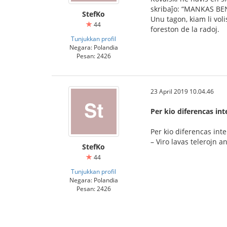
skribaĵo: “MANKAS 
StefKo
Unu tagon, kiam li vol
44
foreston de la radoj.
Tunjukkan profil
Negara: Polandia
Pesan: 2426
23 April 2019 10.04.46
Per kio diferencas int
Per kio diferencas int
– Viro lavas telerojn a
StefKo
44
Tunjukkan profil
Negara: Polandia
Pesan: 2426