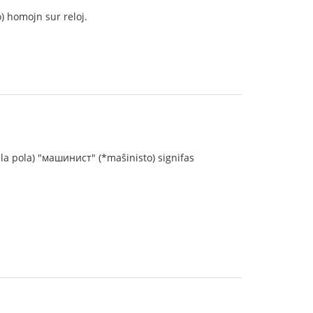
) homojn sur reloj.
n la pola) "машинист" (*maŝinisto) signifas