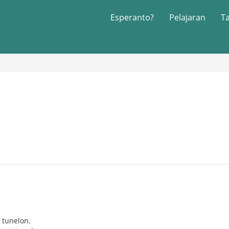
Esperanto?
Pelajaran
T
 tunelon.