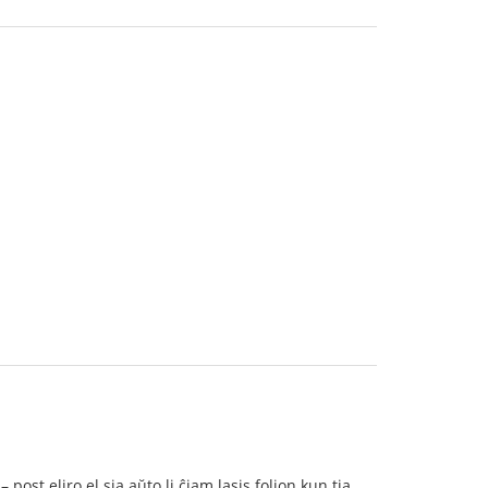
post eliro el sia aŭto li ĉiam lasis folion kun tia