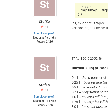
sergejm:
... trajnlumojn, ... trajn
(...)
StefKo
Jes, evidente "trajno"
44
vortaro, ŝajnas ke ne t
Tunjukkan profil
Negara: Polandia
Pesan: 2426
17 April 2019 20.52.49
Iformatikuloj pri vod
0,1 l –
demo
(demonstr
0,25 l –
trial version
(pr
StefKo
0,5 l –
personal edition
44
0,7 l –
profesional editi
Tunjukkan profil
1,0 l –
network edition
(
Negara: Polandia
1,75 l –
enterprise editi
Pesan: 2426
3,0 l –
for small busines