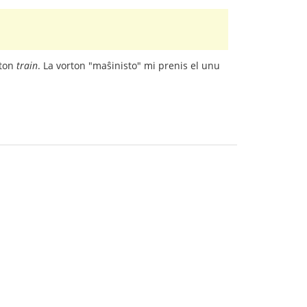
rton
train
. La vorton "maŝinisto" mi prenis el unu