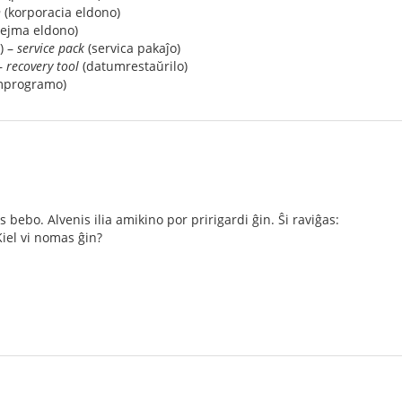
n
(korporacia eldono)
ejma eldono)
) –
service pack
(servica pakaĵo)
 –
recovery tool
(datumrestaŭrilo)
mprogramo)
 bebo. Alvenis ilia amikino por pririgardi ĝin. Ŝi raviĝas:
 Kiel vi nomas ĝin?