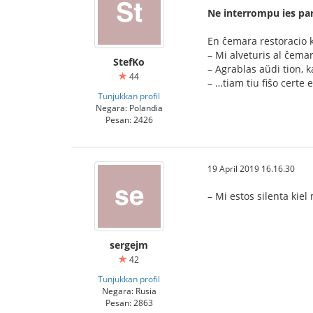
Ne interrompu ies pa
En ĉemara restoracio k
– Mi alveturis al ĉema
StefKo
– Agrablas aŭdi tion, k
44
– …tiam tiu fiŝo certe e
Tunjukkan profil
Negara: Polandia
Pesan: 2426
19 April 2019 16.16.30
– Mi estos silenta kiel
sergejm
42
Tunjukkan profil
Negara: Rusia
Pesan: 2863