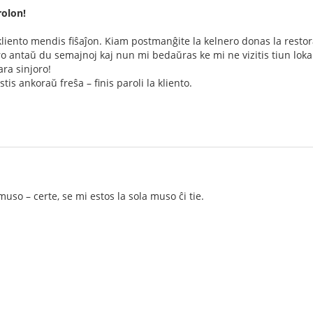
rolon!
liento mendis fiŝaĵon. Kiam postmanĝite la kelnero donas la restorac
ro antaŭ du semajnoj kaj nun mi bedaŭras ke mi ne vizitis tiun lok
ara sinjoro!
stis ankoraŭ freŝa – finis paroli la kliento.
 muso – certe, se mi estos la sola muso ĉi tie.