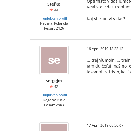
Optimisto vidas lumet
StefKo
Realisto vidas trenlum
44
Tunjukkan profil
Kaj vi, kion vi vidas?
Negara: Polandia
Pesan: 2426
16 April 2019 18.33.13
... trajnlumojn, ... trajn(
Iam du ĉefaj maŝinoj es
lokomotivstiristo, kaj 
sergejm
42
Tunjukkan profil
Negara: Rusia
Pesan: 2863
17 April 2019 08.30.07