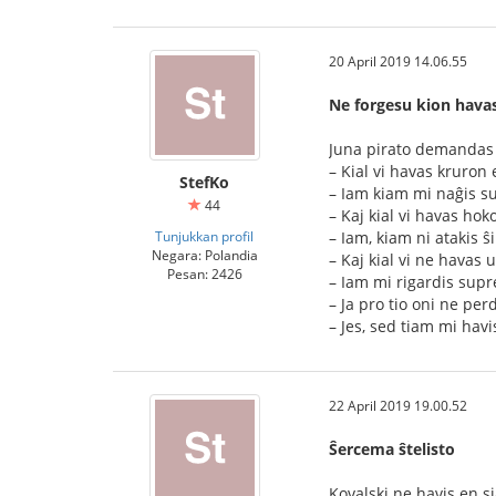
20 April 2019 14.06.55
Ne forgesu kion hava
Juna pirato demandas
– Kial vi havas kruron 
StefKo
– Iam kiam mi naĝis su
44
– Kaj kial vi havas ho
Tunjukkan profil
– Iam, kiam ni atakis ŝ
Negara: Polandia
– Kaj kial vi ne havas
Pesan: 2426
– Iam mi rigardis supr
– Ja pro tio oni ne per
– Jes, sed tiam mi hav
22 April 2019 19.00.52
Ŝercema ŝtelisto
Kovalski ne havis en si