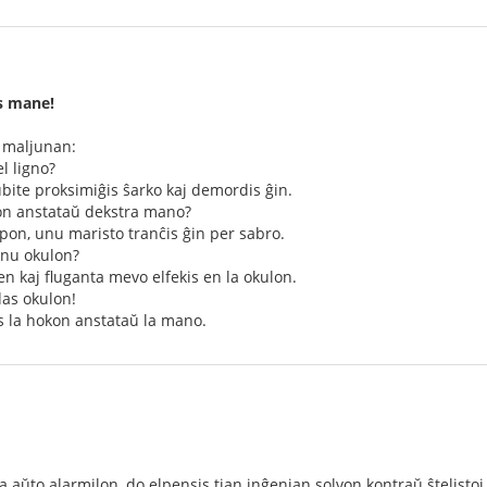
s mane!
 maljunan:
el ligno?
bite proksimiĝis ŝarko kaj demordis ĝin.
kon anstataŭ dekstra mano?
ipon, unu maristo tranĉis ĝin per sabro.
 unu okulon?
en kaj fluganta mevo elfekis en la okulon.
das okulon!
is la hokon anstataŭ la mano.
a aŭto alarmilon, do elpensis tian inĝenian solvon kontraŭ ŝtelistoj – 