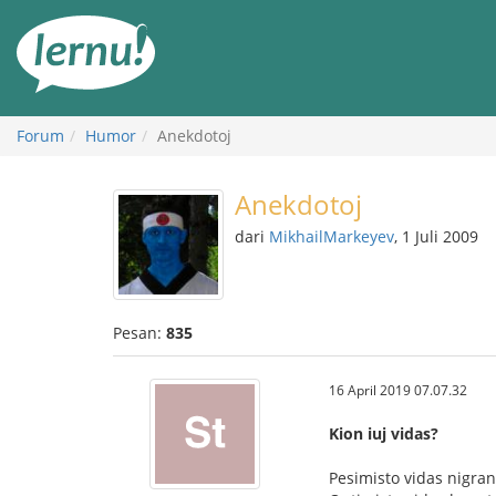
Ke
daftar
isi
Forum
Humor
Anekdotoj
Anekdotoj
dari
MikhailMarkeyev
, 1 Juli 2009
Pesan:
835
16 April 2019 07.07.32
Kion iuj vidas?
Pesimisto vidas nigran