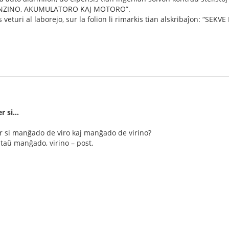
BENZINO, AKUMULATORO KAJ MOTORO”.
is veturi al laborejo, sur la folion li rimarkis tian alskribaĵon: “
er si…
er si manĝado de viro kaj manĝado de virino?
ntaŭ manĝado, virino – post.