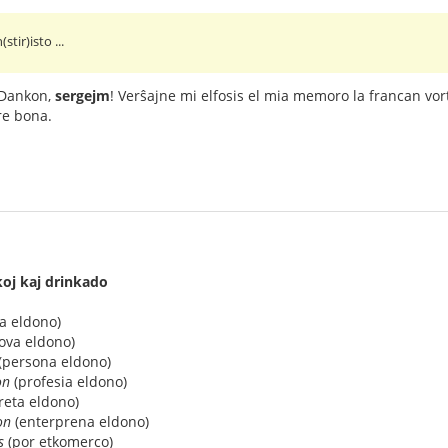
(stir)isto ...
! Dankon,
sergejm
! Verŝajne mi elfosis el mia memoro la francan vo
re bona.
koj kaj drinkado
a eldono)
ova eldono)
(persona eldono)
on
(profesia eldono)
reta eldono)
on
(enterprena eldono)
s
(por etkomerco)