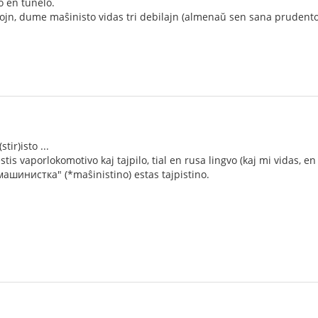
o en tunelo.
ojn, dume maŝinisto vidas tri debilajn (almenaŭ sen sana prudento
stir)isto ...
tis vaporlokomotivo kaj tajpilo, tial en rusa lingvo (kaj mi vidas, e
"машинистка" (*maŝinistino) estas tajpistino.