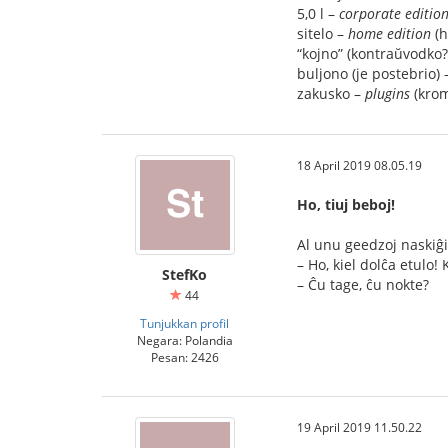
5,0 l –
corporate editio
sitelo –
home edition
(h
“kojno” (kontraŭvodko?
buljono (je postebrio)
zakusko –
plugins
(kro
18 April 2019 08.05.19
Ho, tiuj beboj!
Al unu geedzoj naskiĝis
– Ho, kiel dolĉa etulo!
StefKo
– Ĉu tage, ĉu nokte?
44
Tunjukkan profil
Negara: Polandia
Pesan: 2426
19 April 2019 11.50.22