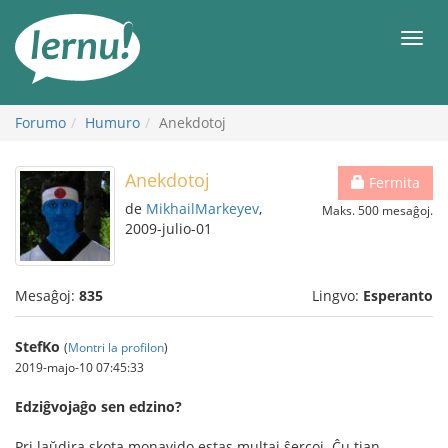
Al
la
Men
enhavo
Forumo
Humuro
Anekdotoj
Anekdotoj
Fermita
de
MikhailMarkeyev
,
Maks. 500 mesaĝoj.
2009-julio-01
Mesaĝoj:
835
Lingvo:
Esperanto
StefKo
(
Montri la profilon
)
2019-majo-10 07:45:33
Edziĝvojaĝo sen edzino?
Pri laŭdira skota monavido estas multaj ŝercoj. Ĉu tian