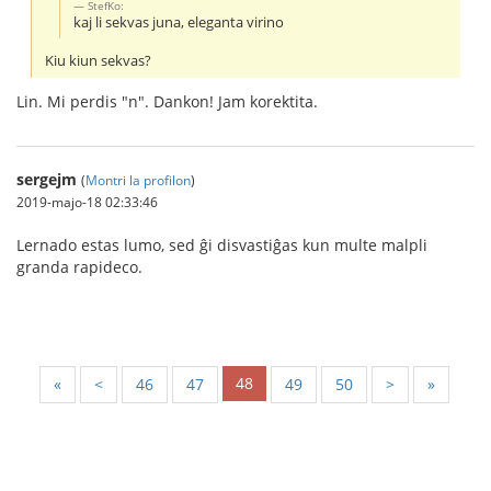
StefKo:
kaj li sekvas juna, eleganta virino
Kiu kiun sekvas?
Lin. Mi perdis "n". Dankon! Jam korektita.
sergejm
(
Montri la profilon
)
2019-majo-18 02:33:46
Lernado estas lumo, sed ĝi disvastiĝas kun multe malpli
granda rapideco.
48
«
<
46
47
49
50
>
»