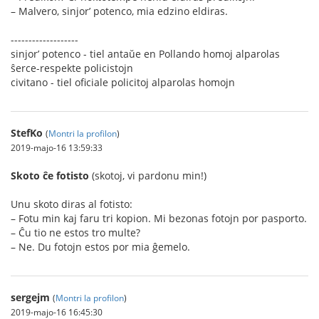
– Malvero, sinjor’ potenco, mia edzino eldiras.
-------------------
sinjor’ potenco - tiel antaŭe en Pollando homoj alparolas
ŝerce-respekte policistojn
civitano - tiel oficiale policitoj alparolas homojn
StefKo
(
Montri la profilon
)
2019-majo-16 13:59:33
Skoto ĉe fotisto
(skotoj, vi pardonu min!)
Unu skoto diras al fotisto:
– Fotu min kaj faru tri kopion. Mi bezonas fotojn por pasporto.
– Ĉu tio ne estos tro multe?
– Ne. Du fotojn estos por mia ĝemelo.
sergejm
(
Montri la profilon
)
2019-majo-16 16:45:30