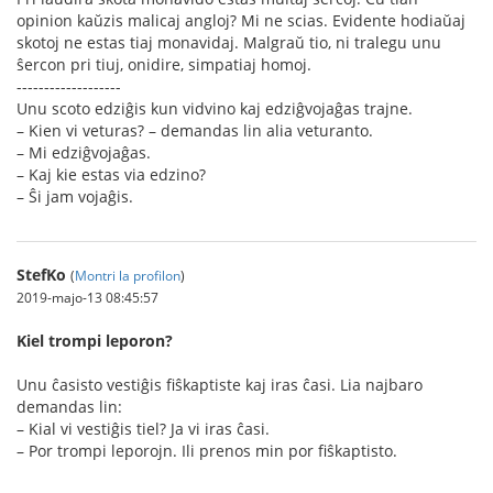
opinion kaŭzis malicaj angloj? Mi ne scias. Evidente hodiaŭaj
skotoj ne estas tiaj monavidaj. Malgraŭ tio, ni tralegu unu
ŝercon pri tiuj, onidire, simpatiaj homoj.
-------------------
Unu scoto edziĝis kun vidvino kaj edziĝvojaĝas trajne.
– Kien vi veturas? – demandas lin alia veturanto.
– Mi edziĝvojaĝas.
– Kaj kie estas via edzino?
– Ŝi jam vojaĝis.
StefKo
(
Montri la profilon
)
2019-majo-13 08:45:57
Kiel trompi leporon?
Unu ĉasisto vestiĝis fiŝkaptiste kaj iras ĉasi. Lia najbaro
demandas lin:
– Kial vi vestiĝis tiel? Ja vi iras ĉasi.
– Por trompi leporojn. Ili prenos min por fiŝkaptisto.