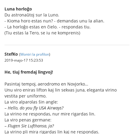
Luna horloĝo
Du astronaŭtoj sur la Luno.
- Kioma horo estas nun? - demandas unu la alian.
- La horloĝo estas en ĉielo. - respondas tiu.
(Tiu estas la Tero, se iu ne komprenis)
StefKo
(
Montri la profilon
)
2019-majo-17 15:23:53
He, tiuj fremdaj lingvoj!
Pasintaj tempoj, aerodromo en Novjorko…
Unu viro eniras lifton kaj lin sekvas juna, eleganta virino
vestita per uniformo.
La viro alparolas ŝin angle:
–
Hello, do you fly USA Airways?
La virino ne respondas, nur mire rigardas lin.
La viro penas germane:
–
Flugen Sie Lufthansa, ja?
La virino pli mira rigardas lin kaj ne respondas.