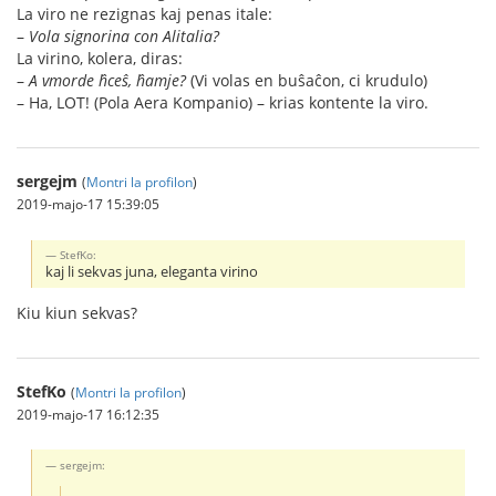
La viro ne rezignas kaj penas itale:
–
Vola signorina con Alitalia?
La virino, kolera, diras:
–
A vmorde ĥceŝ, ĥamje?
(Vi volas en buŝaĉon, ci krudulo)
– Ha, LOT! (Pola Aera Kompanio) – krias kontente la viro.
sergejm
(
Montri la profilon
)
2019-majo-17 15:39:05
StefKo:
kaj li sekvas juna, eleganta virino
Kiu kiun sekvas?
StefKo
(
Montri la profilon
)
2019-majo-17 16:12:35
sergejm: