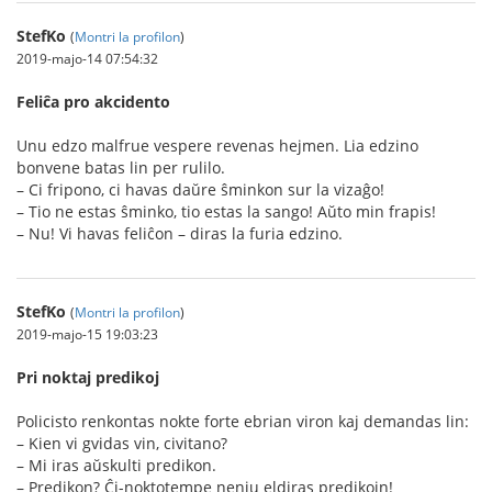
StefKo
(
Montri la profilon
)
2019-majo-14 07:54:32
Feliĉa pro akcidento
Unu edzo malfrue vespere revenas hejmen. Lia edzino
bonvene batas lin per rulilo.
– Ci fripono, ci havas daŭre ŝminkon sur la vizaĝo!
– Tio ne estas ŝminko, tio estas la sango! Aŭto min frapis!
– Nu! Vi havas feliĉon – diras la furia edzino.
StefKo
(
Montri la profilon
)
2019-majo-15 19:03:23
Pri noktaj predikoj
Policisto renkontas nokte forte ebrian viron kaj demandas lin:
– Kien vi gvidas vin, civitano?
– Mi iras aŭskulti predikon.
– Predikon? Ĉi-noktotempe neniu eldiras predikojn!