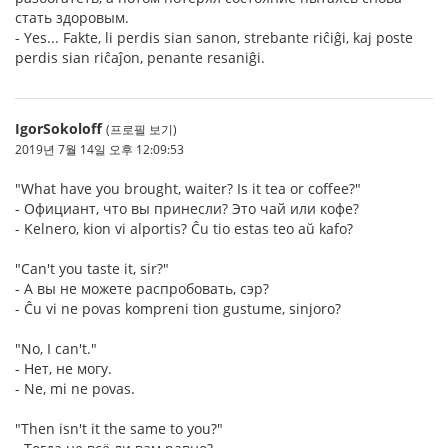
стать здоровым.
- Yes... Fakte, li perdis sian sanon, strebante riĉiĝi, kaj poste
perdis sian riĉaĵon, penante resaniĝi.
IgorSokoloff
(프로필 보기)
2019년 7월 14일 오후 12:09:53
"What have you brought, waiter? Is it tea or coffee?"
- Официант, что вы принесли? Это чай или кофе?
- Kelnero, kion vi alportis? Ĉu tio estas teo aŭ kafo?
"Can't you taste it, sir?"
- А вы не можете распробовать, сэр?
- Ĉu vi ne povas kompreni tion gustume, sinjoro?
"No, I can't."
- Нет, не могу.
- Ne, mi ne povas.
"Then isn't it the same to you?"