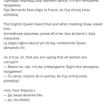
Однажды Бернард Шоу обронил фразу, что все женщины
продажны.
Foje Bernardo Ŝavo eligis la frazon, ke ĉiuj virinoj estas
aĉeteblaj.
The English Queen heard that and when meeting Shaw, asked
him:
Английская королева, узнав об этом, при встрече с Шоу
спросила:
La angla reĝino eksciis pri tio kaj, renkontinte Ŝavon,
demandis lin:
«Is it true, sir, that you are saying that all women are
corrupt?»
— Верно ли, сэр, что вы утверждаете, будто все женщины
продажны?
— Ĉu veras, sinjoro, ke vi asertas, ke ĉiuj virinoj estas
aĉeteblaj?
«Yes, Your Majesty.»
— Да, ваше величество.
— Jes, Via Moŝto.