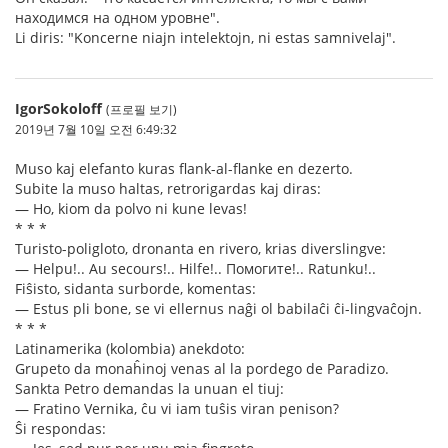
находимся на одном уровне".
Li diris: "Koncerne niajn intelektojn, ni estas samnivelaj".
IgorSokoloff
(프로필 보기)
2019년 7월 10일 오전 6:49:32
Muso kaj elefanto kuras flank-al-flanke en dezerto.
Subite la muso haltas, retrorigardas kaj diras:
— Ho, kiom da polvo ni kune levas!
* * *
Turisto-poligloto, dronanta en rivero, krias diverslingve:
— Helpu!.. Au secours!.. Hilfe!.. Помогите!.. Ratunku!..
Fiŝisto, sidanta surborde, komentas:
— Estus pli bone, se vi ellernus naĝi ol babilaĉi ĉi-lingvaĉojn.
* * *
Latinamerika (kolombia) anekdoto:
Grupeto da monaĥinoj venas al la pordego de Paradizo.
Sankta Petro demandas la unuan el tiuj:
— Fratino Vernika, ĉu vi iam tuŝis viran penison?
Ŝi respondas: