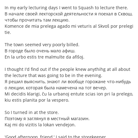
In my early lecturing days I went to Squash to lecture there.
В начале своей лекторской деятельности я поехал в Сквош,
чтобы прочитать там лекцию.
Komence de mia prelega agado mi veturis al Skvoŝ por prelegi
tie.
The town seemed very poorly billed.
В городе было очень мало афиш.
En la urbo estis tre malmulte da afiŝoj.
I thought I'd find out if the people knew anythihg at all about
the lecture that was going to be in the evening.
Я решил выяснить, знают ли вообще горожане что-нибудь
о лекции, которая была намечена на тот вечер.
Mi decidis klarigi, ĉu la urbanoj entute scias ion pri la prelego,
kiu estis planita por la vespero.
So I turned in at the store.
Поэтому я заглянул в местный магазин.
Kaj mi do vizitis la lokan vendejon.
'Good afternoon, friend,' I said to the storekeeper.