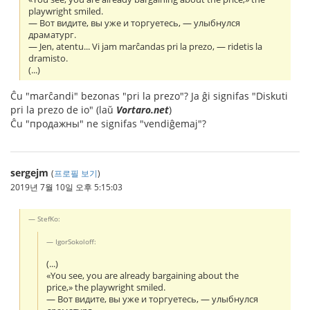
playwright smiled.
— Вот видите, вы уже и торгуетесь, — улыбнулся
драматург.
— Jen, atentu... Vi jam marĉandas pri la prezo, — ridetis la
dramisto.
(...)
Ĉu "marĉandi" bezonas "pri la prezo"? Ja ĝi signifas "Diskuti
pri la prezo de io" (laŭ
Vortaro.net
)
Ĉu "продажны" ne signifas "vendiĝemaj"?
sergejm
(
프로필 보기
)
2019년 7월 10일 오후 5:15:03
StefKo:
IgorSokoloff:
(...)
«You see, you are already bargaining about the
price,» the playwright smiled.
— Вот видите, вы уже и торгуетесь, — улыбнулся