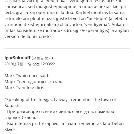
2. Fakte, la vortoj "aĉetebla" kaj "vendiĝema" estas preskaŭ
samsencaj, sed miaguste/miaopinie la unua aspektas kiel pli
lerta, gracia kaj oportuna ol la dua. Kaj kiel montras la sama
retumilo oni pli ofte uzas ĝuste la vorton "aĉetebla" (aĉetebla
virino/politikisto/ĵurnalisto) ol la vorton "vendiĝema". Ankaŭ
indas konsideri, ke mi tradukis (rusigis/esperantigis) la anglan
version de la historieto.
IgorSokoloff
(프로필 보기)
2019년 7월 11일 오전 12:03:22
Mark Twain once said:
Марк Твен однажды сказал:
Mark Tven foje diris:
"Speaking of fresh eggs, I always remember the town of
Squash.
- При разговоре о свежих яйцах я всегда вспоминаю
городок Сквош.
- Kiam temas pri freŝaj ovoj, mi ĉiam rememoras la urbeton
Skvoŝ.