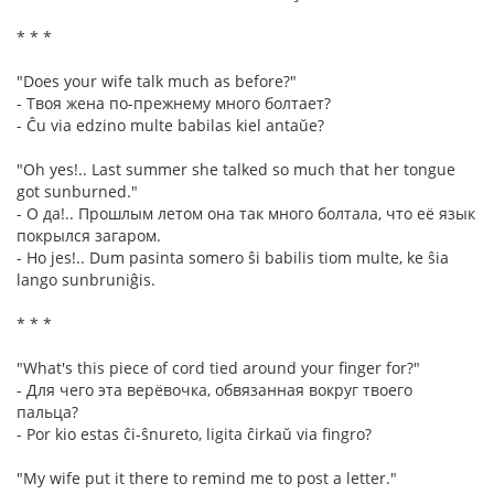
* * *
"Does your wife talk much as before?"
- Твоя жена по-прежнему много болтает?
- Ĉu via edzino multe babilas kiel antaŭe?
"Oh yes!.. Last summer she talked so much that her tongue
got sunburned."
- О да!.. Прошлым летом она так много болтала, что её язык
покрылся загаром.
- Ho jes!.. Dum pasinta somero ŝi babilis tiom multe, ke ŝia
lango sunbruniĝis.
* * *
"What's this piece of cord tied around your finger for?"
- Для чего эта верёвочка, обвязанная вокруг твоего
пальца?
- Por kio estas ĉi-ŝnureto, ligita ĉirkaŭ via fingro?
"My wife put it there to remind me to post a letter."