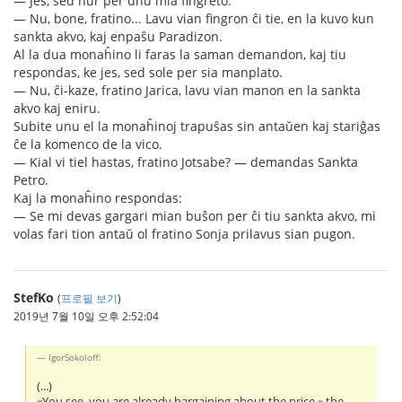
— Jes, sed nur per unu mia fingreto.
— Nu, bone, fratino... Lavu vian fingron ĉi tie, en la kuvo kun
sankta akvo, kaj enpaŝu Paradizon.
Al la dua monaĥino li faras la saman demandon, kaj tiu
respondas, ke jes, sed sole per sia manplato.
— Nu, ĉi-kaze, fratino Jarica, lavu vian manon en la sankta
akvo kaj eniru.
Subite unu el la monaĥinoj trapuŝas sin antaŭen kaj stariĝas
ĉe la komenco de la vico.
— Kial vi tiel hastas, fratino Jotsabe? — demandas Sankta
Petro.
Kaj la monaĥino respondas:
— Se mi devas gargari mian buŝon per ĉi tiu sankta akvo, mi
volas fari tion antaŭ ol fratino Sonja prilavus sian pugon.
StefKo
(
프로필 보기
)
2019년 7월 10일 오후 2:52:04
IgorSokoloff:
(...)
«You see, you are already bargaining about the price,» the