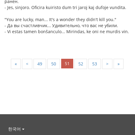
ранен.
- Jes, sinjoro. Oficira kuiristo dum tri jaroj kaj dufoje vundita.
"You are lucky, man... It's a wonder they didn't kill you."
- Да вы счастливчик... Удивительно, что вас не убили.
- Vi estas tamen bonŝanculo... Mirindas, ke oni ne murdis vin.
51
«
<
49
50
52
53
>
»
한국어