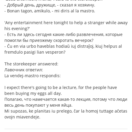
- Добрый день, дружище, - сказал я хозяину.
- Bonan tagon, amikulo, - mi diris al la mastro.
'Any entertainment here tonight to help a stranger while away
his evening?'
- Есть ли здесь сегодня какие-либо развлечения, которые
помогли бы приезжему скоротать вечерок?
- Ĉu en via urbo haveblas hodiaŭ iuj distraĵoj, kiuj helpus al
fremdulo pasigi lian vesperon?
The storekeeper answered:
Лавочник ответил:
La vendej-mastro respondis:
I expect there's going to be a lecture, for the people have
been buying my eggs all day.
Полагаю, что намечается какая-то лекция, потому что люди
весь день покупают у меня яйца.
Mi supozas, ke planitas iu prelego, ĉar la homoj tuttage aĉetas
ovojn miavendeje.