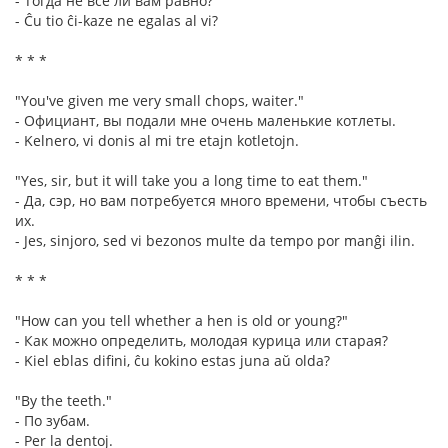
- Тогда не всё ли вам равно?
- Ĉu tio ĉi-kaze ne egalas al vi?
* * *
"You've given me very small chops, waiter."
- Официант, вы подали мне очень маленькие котлеты.
- Kelnero, vi donis al mi tre etajn kotletojn.
"Yes, sir, but it will take you a long time to eat them."
- Да, сэр, но вам потребуется много времени, чтобы съесть
их.
- Jes, sinjoro, sed vi bezonos multe da tempo por manĝi ilin.
* * *
"How can you tell whether a hen is old or young?"
- Как можно определить, молодая курица или старая?
- Kiel eblas difini, ĉu kokino estas juna aŭ olda?
"By the teeth."
- По зубам.
- Per la dentoj.