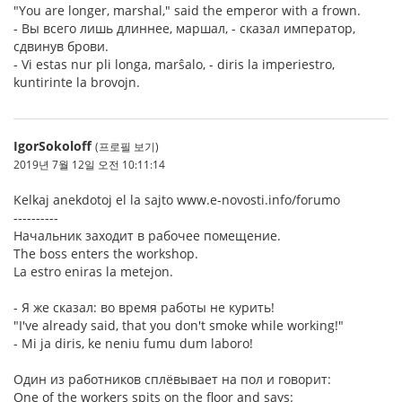
"You are longer, marshal," said the emperor with a frown.
- Вы всего лишь длиннее, маршал, - сказал император,
сдвинув брови.
- Vi estas nur pli longa, marŝalo, - diris la imperiestro,
kuntirinte la brovojn.
IgorSokoloff
(프로필 보기)
2019년 7월 12일 오전 10:11:14
Kelkaj anekdotoj el la sajto www.e-novosti.info/forumo
----------
Начальник заходит в рабочее помещение.
The boss enters the workshop.
La estro eniras la metejon.
- Я же сказал: во время работы не курить!
"I've already said, that you don't smoke while working!"
- Mi ja diris, ke neniu fumu dum laboro!
Один из работников сплёвывает на пол и говорит:
One of the workers spits on the floor and says: