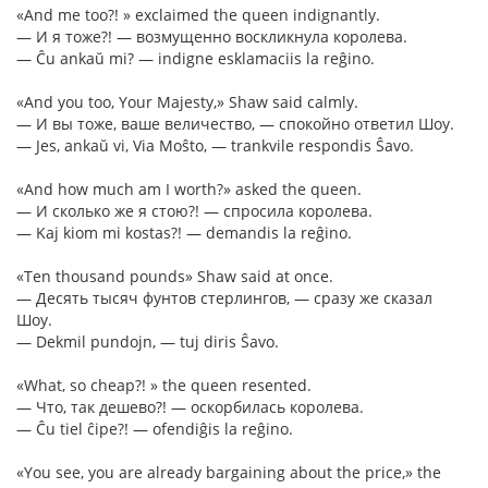
«And me too?! » exclaimed the queen indignantly.
— И я тоже?! — возмущенно воскликнула королева.
— Ĉu ankaŭ mi? — indigne esklamaciis la reĝino.
«And you too, Your Majesty,» Shaw said calmly.
— И вы тоже, ваше величество, — спокойно ответил Шоу.
— Jes, ankaŭ vi, Via Moŝto, — trankvile respondis Ŝavo.
«And how much am I worth?» asked the queen.
— И сколько же я стою?! — спросила королева.
— Kaj kiom mi kostas?! — demandis la reĝino.
«Ten thousand pounds» Shaw said at once.
— Десять тысяч фунтов стерлингов, — сразу же сказал
Шоу.
— Dekmil pundojn, — tuj diris Ŝavo.
«What, so cheap?! » the queen resented.
— Что, так дешево?! — оскорбилась королева.
— Ĉu tiel ĉipe?! — ofendiĝis la reĝino.
«You see, you are already bargaining about the price,» the