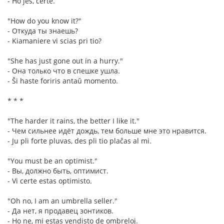
- Ho jes, certe.
"How do you know it?"
- Откуда ты знаешь?
- Kiamaniere vi scias pri tio?
"She has just gone out in a hurry."
- Она только что в спешке ушла.
- Ŝi haste foriris antaŭ momento.
* * *
"The harder it rains, the better I like it."
- Чем сильнее идёт дождь, тем больше мне это нравится.
- Ju pli forte pluvas, des pli tio plaĉas al mi.
"You must be an optimist."
- Вы, должно быть, оптимист.
- Vi certe estas optimisto.
"Oh no, I am an umbrella seller."
- Да нет, я продавец зонтиков.
- Ho ne, mi estas vendisto de ombreloj.