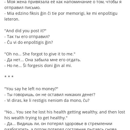
- Моя жена привязала её как напоминание о том, чтобы я
отправил письмо.
- Mia edzino fiksis ĝin ĉi tie por memorigi, ke mi enpoŝtigu
leteron.
"And did you post it?"
- Так ты его отправил?
- Ĉu vi do enpoŝtigis ĝin?
"Oh no... She forgot to give it to me."
- Да нет... Она забыла мне его отдать.
- Ho ne... Ŝi forgesis doni ĝin al mi.
* * *
"You say he left no money?"
- Ты говоришь, он не оставил никаких денег?
- Vi diras, ke li restigis neniom da mono, ĉu?
"No... You see he lost his health getting wealthy, and then lost
his wealth trying to get healthy."
- Да... Видишь ли, он потерял здоровье в стремлении
разбогатеть, а потом потерял состояние пытаясь снова