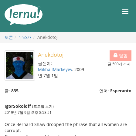
본
문
메
으
뉴
로
토론
우스개
Anekdotoj
Anekdotoj
닫힘
글쓴이:
글 500개 까지.
MikhailMarkeyev
, 2009
년 7월 1일
글:
835
언어:
Esperanto
IgorSokoloff
(프로필 보기)
2019년 7월 9일 오후 8:58:51
Once Bernard Shaw dropped the phrase that all women are
corrupt.