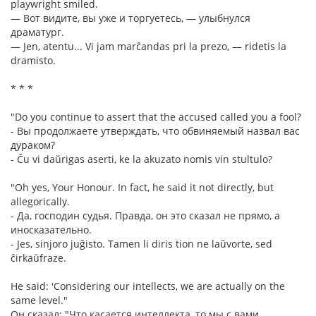
playwright smiled.
— Вот видите, вы уже и торгуетесь, — улыбнулся
драматург.
— Jen, atentu... Vi jam marĉandas pri la prezo, — ridetis la
dramisto.
* * *
"Do you continue to assert that the accused called you a fool?
- Вы продолжаете утверждать, что обвиняемый назвал вас
дураком?
- Ĉu vi daŭrigas aserti, ke la akuzato nomis vin stultulo?
"Oh yes, Your Honour. In fact, he said it not directly, but
allegorically.
- Да, господин судья. Правда, он это сказал не прямо, а
иносказательно.
- Jes, sinjoro juĝisto. Tamen li diris tion ne laŭvorte, sed
ĉirkaŭfraze.
He said: 'Considering our intellects, we are actually on the
same level."
Он сказал: "Что касается интеллекта, то мы с вами