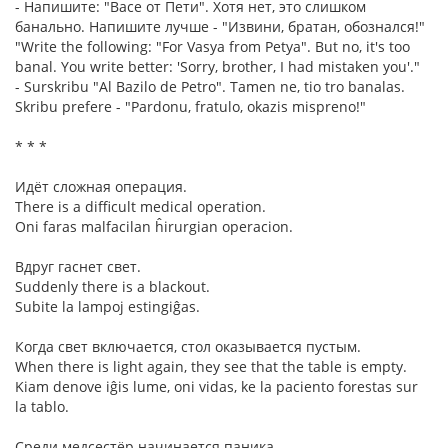
- Напишите: "Васе от Пети". Хотя нет, это слишком
банально. Напишите лучше - "Извини, братан, обознался!"
"Write the following: "For Vasya from Petya". But no, it's too
banal. You write better: 'Sorry, brother, I had mistaken you'."
- Surskribu "Al Bazilo de Petro". Tamen ne, tio tro banalas.
Skribu prefere - "Pardonu, fratulo, okazis mispreno!"
* * *
Идёт сложная операция.
There is a difficult medical operation.
Oni faras malfacilan ĥirurgian operacion.
Вдруг гаснет свет.
Suddenly there is a blackout.
Subite la lampoj estingiĝas.
Когда свет включается, стол оказывается пустым.
When there is light again, they see that the table is empty.
Kiam denove iĝis lume, oni vidas, ke la paciento forestas sur
la tablo.
Среди медсестёр начинается паника.