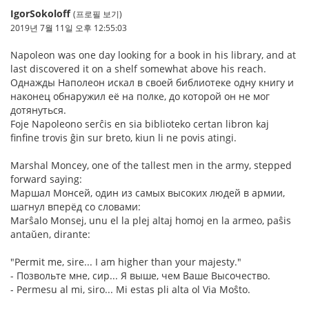
IgorSokoloff
(프로필 보기)
2019년 7월 11일 오후 12:55:03
Napoleon was one day looking for a book in his library, and at
last discovered it on a shelf somewhat above his reach.
Однажды Наполеон искал в своей библиотеке одну книгу и
наконец обнаружил её на полке, до которой он не мог
дотянуться.
Foje Napoleono serĉis en sia biblioteko certan libron kaj
finfine trovis ĝin sur breto, kiun li ne povis atingi.
Marshal Moncey, one of the tallest men in the army, stepped
forward saying:
Маршал Монсей, один из самых высоких людей в армии,
шагнул вперёд со словами:
Marŝalo Monsej, unu el la plej altaj homoj en la armeo, paŝis
antaŭen, dirante:
"Permit me, sire... I am higher than your majesty."
- Позвольте мне, сир... Я выше, чем Ваше Высочество.
- Permesu al mi, siro... Mi estas pli alta ol Via Moŝto.