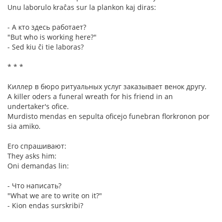
Unu laborulo kraĉas sur la plankon kaj diras:
- А кто здесь работает?
"But who is working here?"
- Sed kiu ĉi tie laboras?
* * *
Киллер в бюро ритуальных услуг заказывает венок другу.
A killer oders a funeral wreath for his friend in an
undertaker's ofice.
Murdisto mendas en sepulta oficejo funebran florkronon por
sia amiko.
Его спрашивают:
They asks him:
Oni demandas lin:
- Что написать?
"What we are to write on it?"
- Kion endas surskribi?