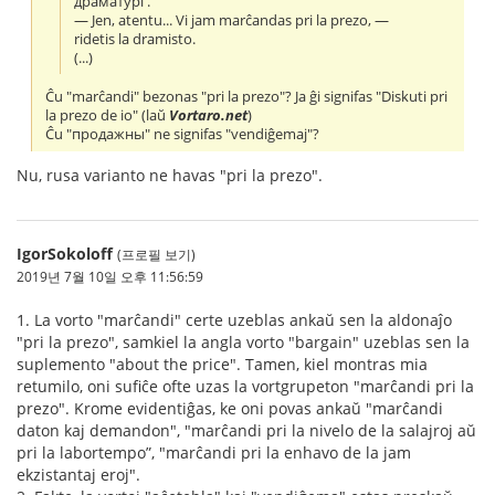
драматург.
— Jen, atentu... Vi jam marĉandas pri la prezo, —
ridetis la dramisto.
(...)
Ĉu "marĉandi" bezonas "pri la prezo"? Ja ĝi signifas "Diskuti pri
la prezo de io" (laŭ
Vortaro.net
)
Ĉu "продажны" ne signifas "vendiĝemaj"?
Nu, rusa varianto ne havas "pri la prezo".
IgorSokoloff
(프로필 보기)
2019년 7월 10일 오후 11:56:59
1. La vorto "marĉandi" certe uzeblas ankaŭ sen la aldonaĵo
"pri la prezo", samkiel la angla vorto "bargain" uzeblas sen la
suplemento "about the price". Tamen, kiel montras mia
retumilo, oni sufiĉe ofte uzas la vortgrupeton "marĉandi pri la
prezo". Krome evidentiĝas, ke oni povas ankaŭ "marĉandi
daton kaj demandon", "marĉandi pri la nivelo de la salajroj aŭ
pri la labortempo”, "marĉandi pri la enhavo de la jam
ekzistantaj eroj".