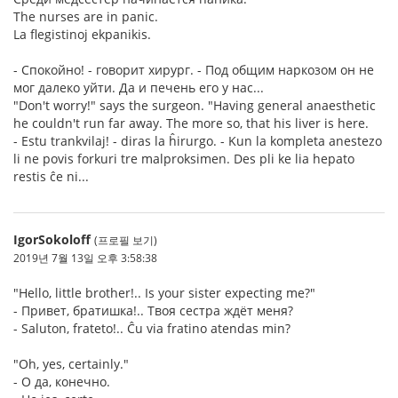
The nurses are in panic.
La flegistinoj ekpanikis.
- Спокойно! - говорит хирург. - Под общим наркозом он не
мог далеко уйти. Да и печень его у нас...
"Don't worry!" says the surgeon. "Having general anaesthetic
he couldn't run far away. The more so, that his liver is here.
- Estu trankvilaj! - diras la ĥirurgo. - Kun la kompleta anestezo
li ne povis forkuri tre malproksimen. Des pli ke lia hepato
restis ĉe ni...
IgorSokoloff
(프로필 보기)
2019년 7월 13일 오후 3:58:38
"Hello, little brother!.. Is your sister expecting me?"
- Привет, братишка!.. Твоя сестра ждёт меня?
- Saluton, frateto!.. Ĉu via fratino atendas min?
"Oh, yes, certainly."
- О да, конечно.