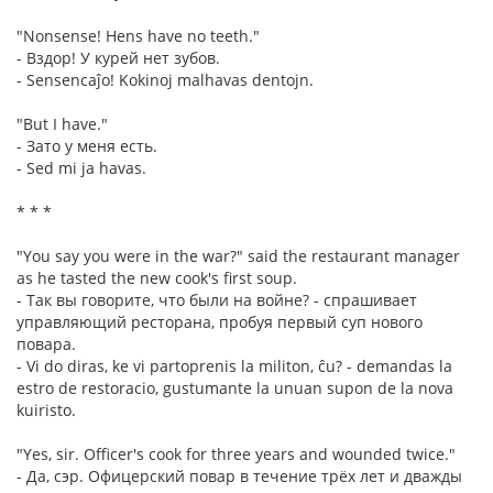
"Nonsense! Hens have no teeth."
- Вздор! У курей нет зубов.
- Sensencaĵo! Kokinoj malhavas dentojn.
"But I have."
- Зато у меня есть.
- Sed mi ja havas.
* * *
"You say you were in the war?" said the restaurant manager
as he tasted the new cook's first soup.
- Так вы говорите, что были на войне? - спрашивает
управляющий ресторана, пробуя первый суп нового
повара.
- Vi do diras, ke vi partoprenis la militon, ĉu? - demandas la
estro de restoracio, gustumante la unuan supon de la nova
kuiristo.
"Yes, sir. Officer's cook for three years and wounded twice."
- Да, сэр. Офицерский повар в течение трёх лет и дважды