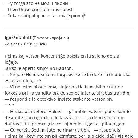
- Ну тогда это не мои шпионы!
- Then those ones ain't my spies!
- Ĉi-kaze tiuj uloj ne estas miaj spionoj!
IgorSokoloff
(Показать профиль)
22 июля 2019 г., 9:14:41
Holms kaj Vatson koncentriĝe boksis en la salono de sia
loĝejo.
Sursojle aperis sinjorino Hadson.
— Sinjoro Holms, vi ja ne forgesis, ke ĉe la doktoro unu brako
estas vundita, ĉu?
— Vi ne estas observema, sinjorino Hadson. Mi ne nur ne
forgesis pri lia vundita brako, sed eĉ intente strebas trafi ĝin,
— respondis la detektivo, insiste atakante Vatson'on.
* * *
— Ho, kia aĉa vetero, Holms, — grumblis Vatson, por sekundo
deŝirinte sian rigardon de la gazeto. — La duan semajnon
daŭras ĉi tiu prema grizeco kaj nenio sugestas plibonigon.
— Ĉu vere?.. Sed mi tute ne rimarkis tion... — respondis
Holms kaj, kovrinte sin pli komforte per la plejdo, daŭrigis gaje