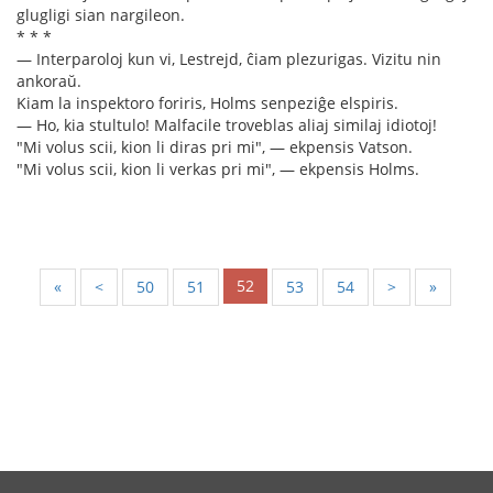
glugligi sian nargileon.
* * *
— Interparoloj kun vi, Lestrejd, ĉiam plezurigas. Vizitu nin
ankoraŭ.
Kiam la inspektoro foriris, Holms senpeziĝe elspiris.
— Ho, kia stultulo! Malfacile troveblas aliaj similaj idiotoj!
"Mi volus scii, kion li diras pri mi", — ekpensis Vatson.
"Mi volus scii, kion li verkas pri mi", — ekpensis Holms.
52
«
<
50
51
53
54
>
»