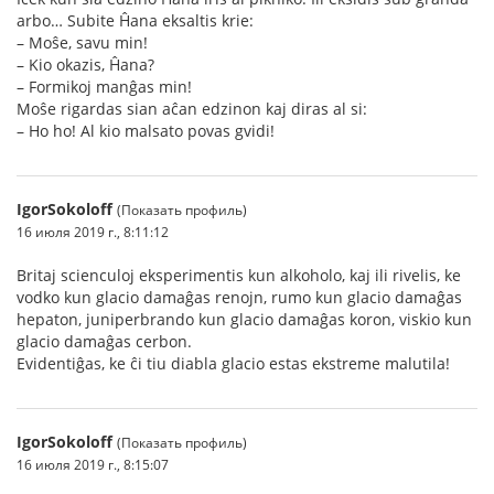
arbo… Subite Ĥana eksaltis krie:
– Moŝe, savu min!
– Kio okazis, Ĥana?
– Formikoj manĝas min!
Moŝe rigardas sian aĉan edzinon kaj diras al si:
– Ho ho! Al kio malsato povas gvidi!
IgorSokoloff
(Показать профиль)
16 июля 2019 г., 8:11:12
Britaj scienculoj eksperimentis kun alkoholo, kaj ili rivelis, ke
vodko kun glacio damaĝas renojn, rumo kun glacio damaĝas
hepaton, juniperbrando kun glacio damaĝas koron, viskio kun
glacio damaĝas cerbon.
Evidentiĝas, ke ĉi tiu diabla glacio estas ekstreme malutila!
IgorSokoloff
(Показать профиль)
16 июля 2019 г., 8:15:07