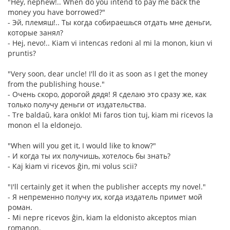
"Hey, nephew!.. When do you intend to pay me back the
money you have borrowed?"
- Эй, племяш!.. Ты когда собираешься отдать мне деньги,
которые занял?
- Hej, nevo!.. Kiam vi intencas redoni al mi la monon, kiun vi
pruntis?
"Very soon, dear uncle! I'll do it as soon as I get the money
from the publishing house."
- Очень скоро, дорогой дядя! Я сделаю это сразу же, как
только получу деньги от издательства.
- Tre baldaŭ, kara onklo! Mi faros tion tuj, kiam mi ricevos la
monon el la eldonejo.
"When will you get it, I would like to know?"
- И когда ты их получишь, хотелось бы знать?
- Kaj kiam vi ricevos ĝin, mi volus scii?
"I'll certainly get it when the publisher accepts my novel."
- Я непременно получу их, когда издатель примет мой
роман.
- Mi nepre ricevos ĝin, kiam la eldonisto akceptos mian
romanon.