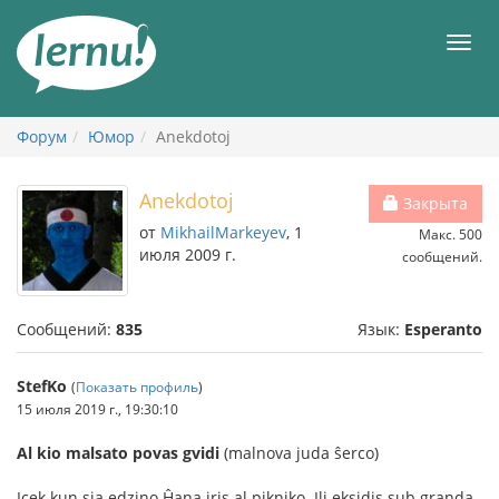
К
содержанию
Мен
Форум
Юмор
Anekdotoj
Anekdotoj
Закрыта
от
MikhailMarkeyev
, 1
Макс. 500
июля 2009 г.
сообщений.
Сообщений:
835
Язык:
Esperanto
StefKo
(
Показать профиль
)
15 июля 2019 г., 19:30:10
Al kio malsato povas gvidi
(malnova juda ŝerco)
Icek kun sia edzino Ĥana iris al pikniko. Ili eksidis sub granda