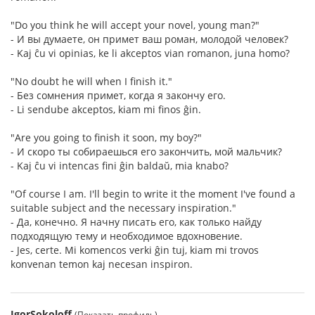
"Do you think he will accept your novel, young man?"
- И вы думаете, он примет ваш роман, молодой человек?
- Kaj ĉu vi opinias, ke li akceptos vian romanon, juna homo?
"No doubt he will when I finish it."
- Без сомнения примет, когда я закончу его.
- Li sendube akceptos, kiam mi finos ĝin.
"Are you going to finish it soon, my boy?"
- И скоро ты собираешься его закончить, мой мальчик?
- Kaj ĉu vi intencas fini ĝin baldaŭ, mia knabo?
"Of course I am. I'll begin to write it the moment I've found a
suitable subject and the necessary inspiration."
- Да, конечно. Я начну писать его, как только найду
подходящую тему и необходимое вдохновение.
- Jes, certe. Mi komencos verki ĝin tuj, kiam mi trovos
konvenan temon kaj necesan inspiron.
IgorSokoloff
(Показать профиль)