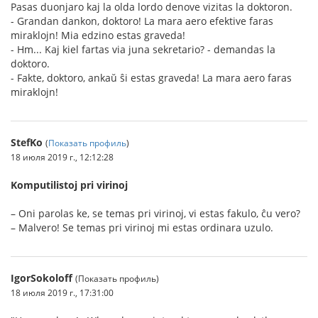
Pasas duonjaro kaj la olda lordo denove vizitas la doktoron.
- Grandan dankon, doktoro! La mara aero efektive faras
miraklojn! Mia edzino estas graveda!
- Hm... Kaj kiel fartas via juna sekretario? - demandas la
doktoro.
- Fakte, doktoro, ankaŭ ŝi estas graveda! La mara aero faras
miraklojn!
StefKo
(
Показать профиль
)
18 июля 2019 г., 12:12:28
Komputilistoj pri virinoj
– Oni parolas ke, se temas pri virinoj, vi estas fakulo, ĉu vero?
– Malvero! Se temas pri virinoj mi estas ordinara uzulo.
IgorSokoloff
(Показать профиль)
18 июля 2019 г., 17:31:00