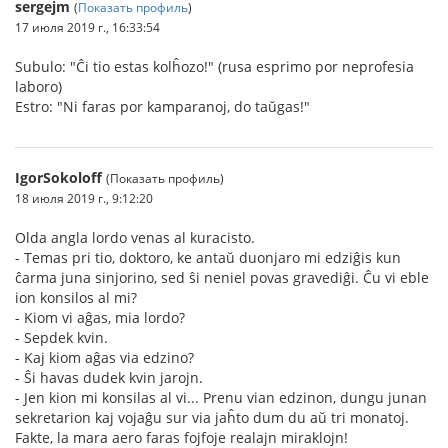
sergejm
(
Показать профиль
)
17 июля 2019 г., 16:33:54
Subulo: "Ĉi tio estas kolĥozo!" (rusa esprimo por neprofesia
laboro)
Estro: "Ni faras por kamparanoj, do taŭgas!"
IgorSokoloff
(Показать профиль)
18 июля 2019 г., 9:12:20
Olda angla lordo venas al kuracisto.
- Temas pri tio, doktoro, ke antaŭ duonjaro mi edziĝis kun
ĉarma juna sinjorino, sed ŝi neniel povas gravediĝi. Ĉu vi eble
ion konsilos al mi?
- Kiom vi aĝas, mia lordo?
- Sepdek kvin.
- Kaj kiom aĝas via edzino?
- Ŝi havas dudek kvin jarojn.
- Jen kion mi konsilas al vi... Prenu vian edzinon, dungu junan
sekretarion kaj vojaĝu sur via jaĥto dum du aŭ tri monatoj.
Fakte, la mara aero faras fojfoje realajn miraklojn!