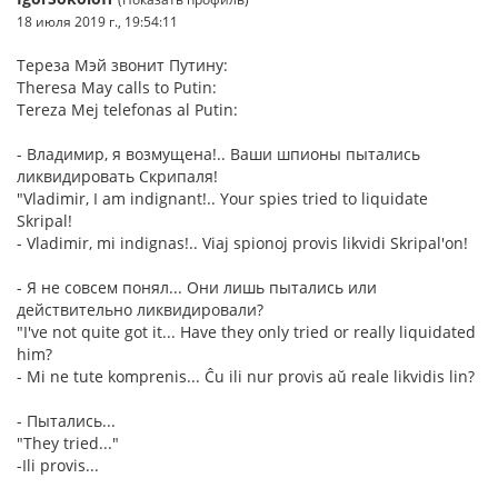
18 июля 2019 г., 19:54:11
Тереза Мэй звонит Путину:
Theresa May calls to Putin:
Tereza Mej telefonas al Putin:
- Владимир, я возмущена!.. Ваши шпионы пытались
ликвидировать Скрипаля!
"Vladimir, I am indignant!.. Your spies tried to liquidate
Skripal!
- Vladimir, mi indignas!.. Viaj spionoj provis likvidi Skripal'on!
- Я не совсем понял... Они лишь пытались или
действительно ликвидировали?
"I've not quite got it... Have they only tried or really liquidated
him?
- Mi ne tute komprenis... Ĉu ili nur provis aŭ reale likvidis lin?
- Пытались...
"They tried..."
-Ili provis...