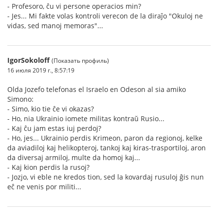
- Profesoro, ĉu vi persone operacios min?
- Jes... Mi fakte volas kontroli verecon de la diraĵo "Okuloj ne
vidas, sed manoj memoras"...
IgorSokoloff
(Показать профиль)
16 июля 2019 г., 8:57:19
Olda Jozefo telefonas el Israelo en Odeson al sia amiko
Simono:
- Simo, kio tie ĉe vi okazas?
- Ho, nia Ukrainio iomete militas kontraŭ Rusio...
- Kaj ĉu jam estas iuj perdoj?
- Ho, jes... Ukrainio perdis Krimeon, paron da regionoj, kelke
da aviadiloj kaj helikopteroj, tankoj kaj kiras-trasportiloj, aron
da diversaj armiloj, multe da homoj kaj...
- Kaj kion perdis la rusoj?
- Jozjo, vi eble ne kredos tion, sed la kovardaj rusuloj ĝis nun
eĉ ne venis por militi...