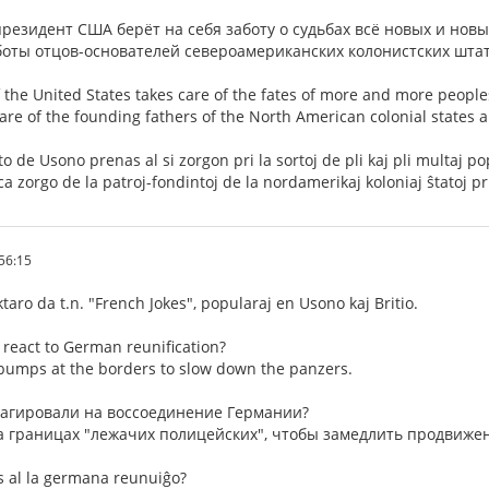
езидент США берёт на себя заботу о судьбах всё новых и новых
аботы отцов-основателей североамериканских колонистских штат
 the United States takes care of the fates of more and more people
care of the founding fathers of the North American colonial states ab
o de Usono prenas al si zorgon pri la sortoj de pli kaj pli multaj p
a zorgo de la patroj-fondintoj de la nordamerikaj koloniaj ŝtatoj pri 
56:15
ektaro da t.n. "French Jokes", popularaj en Usono kaj Britio.
 react to German reunification?
bumps at the borders to slow down the panzers.
еагировали на воссоединение Германии?
а границах "лежачих полицейских", чтобы замедлить продвижен
gis al la germana reunuiĝo?