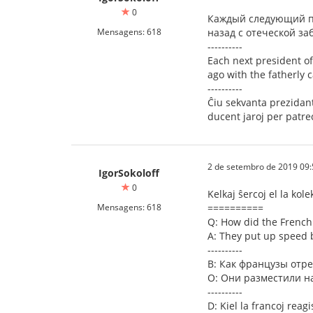
0
Каждый следующий пр
Mensagens: 618
назад с отеческой з
----------
Each next president of
ago with the fatherly 
----------
Ĉiu sekvanta prezidant
ducent jaroj per patrec
2 de setembro de 2019 09:
IgorSokoloff
0
Kelkaj ŝercoj el la kol
Mensagens: 618
==========
Q: How did the French
A: They put up speed 
----------
В: Как французы отр
О: Они разместили н
----------
D: Kiel la francoj rea