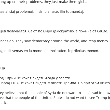
ang up on their problems, they just make them global.
s al siaj problemoj, ili simple faras ilin tutmondaj.
нцев получается. Сеют по миру демократию, а пожинают бабло.
icans do. They sow democracy around the world, and reap money.
 agas. Ili semas en la mondo demokration, kaj rikoltas monon.
3:19
од Сирии не хочет видеть Асада у власти.
 народ США не хочет видеть у власти Трампа. Но при этом никт
hey believe that the people of Syria do not want to see Assad in pow
eve that the people of the United States do not want to see Trump i
erica.