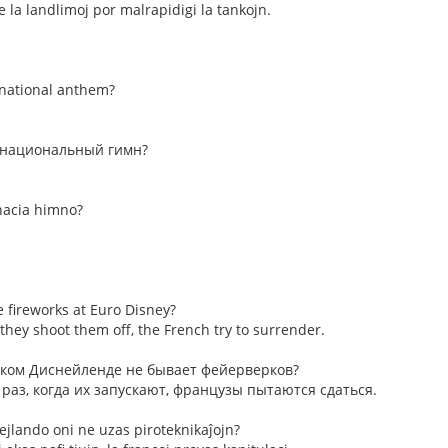
 ĉe la landlimoj por malrapidigi la tankojn.
 national anthem?
 национальный гимн?
 nacia himno?
 fireworks at Euro Disney?
they shoot them off, the French try to surrender.
ском Диснейленде не бывает фейерверков?
 раз, когда их запускают, французы пытаются сдаться.
nejlando oni ne uzas piroteknikaĵojn?