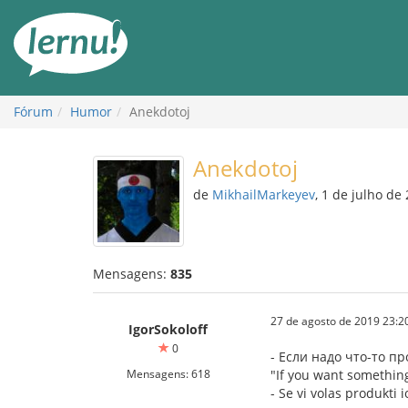
Ir
ao
conteúdo
Fórum
Humor
Anekdotoj
Anekdotoj
de
MikhailMarkeyev
, 1 de julho de
Mensagens:
835
27 de agosto de 2019 23:2
IgorSokoloff
0
- Если надо что-то п
Mensagens: 618
"If you want something
- Se vi volas produkti i