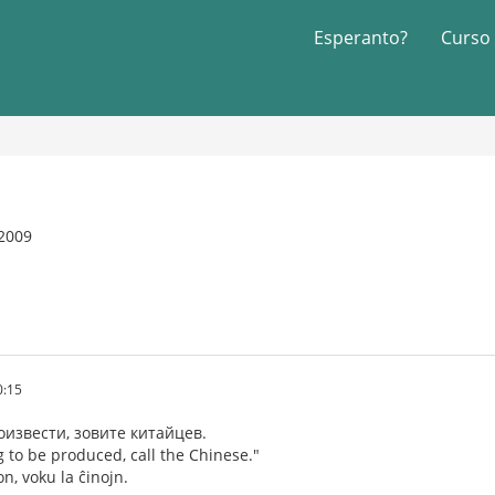
Esperanto?
Curso
 2009
0:15
роизвести, зовите китайцев.
 to be produced, call the Chinese."
on, voku la ĉinojn.