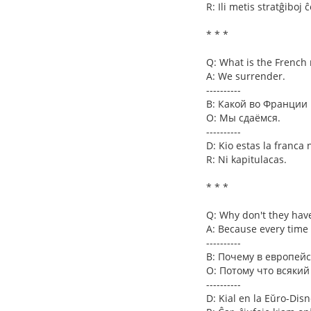
R: Ili metis stratĝiboj
* * *
Q: What is the French
A: We surrender.
----------
В: Какой во Франции
О: Мы сдаёмся.
----------
D: Kio estas la franca
R: Ni kapitulacas.
* * *
Q: Why don't they have
A: Because every time 
----------
В: Почему в европей
О: Потому что всякий
----------
D: Kial en la Eŭro-Dis