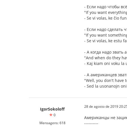
- Если надо чтобы вс
"If you want everythin
- Se vi volas, ke ĉio f
- Если надо сделать 
"If you want something
- Se vi volas, ke estu f
- А когда надо звать
"And when do they hav
- Kaj kiam oni voku la
- А американцев зват
"Well, you don't have 
- Sed la usonanojn oni
28 de agosto de 2019 20:2
IgorSokoloff
0
Американцы не зацик
Mensagens: 618
----------