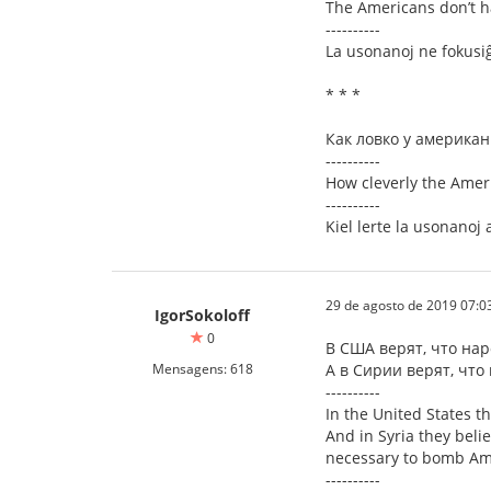
The Americans don’t h
----------
La usonanoj ne fokusiĝa
* * *
Как ловко у америка
----------
How cleverly the Amer
----------
Kiel lerte la usonanoj
29 de agosto de 2019 07:0
IgorSokoloff
0
В США верят, что нар
Mensagens: 618
А в Сирии верят, что
----------
In the United States t
And in Syria they beli
necessary to bomb Am
----------