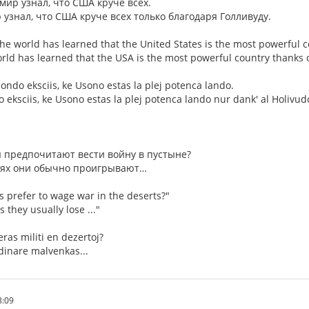
мир узнал, что США круче всех.
узнал, что США круче всех только благодаря Голливуду.
he world has learned that the United States is the most powerful c
orld has learned that the USA is the most powerful country thanks 
mondo eksciis, ke Usono estas la plej potenca lando.
o eksciis, ke Usono estas la plej potenca lando nur dank' al Holivud
 предпочитают вести войну в пустыне?
глях они обычно проигрывают…
 prefer to wage war in the deserts?"
 they usually lose ..."
eras militi en dezertoj?
rdinare malvenkas...
8:09