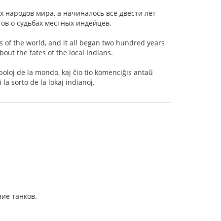
 народов мира, а начиналось всё двести лет
ов о судьбах местных индейцев.
s of the world, and it all began two hundred years
out the fates of the local Indians.
opoloj de la mondo, kaj ĉio tio komenciĝis antaŭ
la sorto de la lokaj indianoj.
ие танков.