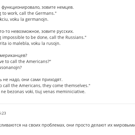
ё функционировало, зовите немцев.
g to work, call the Germans."
unkciu, voku la germanojn.
что-то невозможное, зовите русских.
 impossible to be done, call the Russians."
arita io malebla, voku la rusojn.
 американцев?
e to call the Americans?"
 usonanojn?
ь не надо, они сами приходят.
to call the Americans, they come themselves."
 ne bezonas voki, tiuj venas meminiciative.
5:23
ливаются на своих проблемах, они просто делают их мировыми