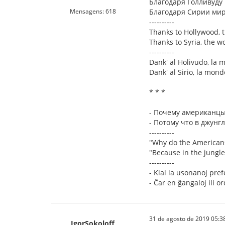
Благодаря Голливуду 
Mensagens: 618
Благодаря Сирии мир 
----------
Thanks to Hollywood, t
Thanks to Syria, the w
----------
Dank' al Holivudo, la 
Dank' al Sirio, la mond
* * *
- Почему американцы
- Потому что в джун
----------
"Why do the Americans
"Because in the jungles
----------
- Kial la usonanoj pref
- Ĉar en ĝangaloj ili o
31 de agosto de 2019 05:3
IgorSokoloff