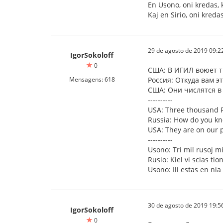
En Usono, oni kredas, 
Kaj en Sirio, oni kred
29 de agosto de 2019 09:2
IgorSokoloff
0
США: В ИГИЛ воюет т
Mensagens: 618
Россия: Откуда вам э
США: Они числятся в
----------
USA: Three thousand Ru
Russia: How do you kn
USA: They are on our p
----------
Usono: Tri mil rusoj mil
Rusio: Kiel vi scias tio
Usono: Ili estas en nia 
30 de agosto de 2019 19:5
IgorSokoloff
0