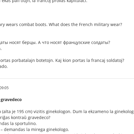
 ekas pafi tiujn, la francoj provas kapitulaci.
ary wears combat boots. What does the French military wear?
аты носят берцы. А что носят французские солдаты?
.
ortas porbatalajn botetojn. Kaj kion portas la francaj soldatoj?
ado.
09:05
 gravedeco
o (alta je 195 cm) vizitis ginekologon. Dum la ekzameno la ginekol
kuriĝas kontraŭ gravedeco?
ndas la sportulino.
? – demandas la mirega ginekologo.