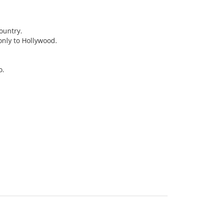
ountry.
only to Hollywood.
o.