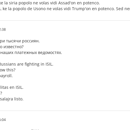
ke la siria popolo ne volas vidi Assad'on en potenco.
as, ke la popolo de Usono ne volas vidi Trump'on en potenco. Sed 
2:38
ри тысячи россиян.
то известно?
 наших платежных ведомостях.
ssians are fighting in ISIL.
ow this?
ayroll.
itas en ISIL.
n?
salajra listo.
6:04