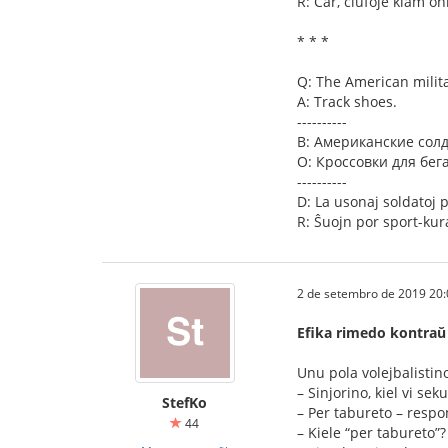
R: Ĉar, ĉiufoje kiam oni
* * *
Q: The American milit
A: Track shoes.
----------
В: Американские солд
О: Кроссовки для бега
----------
D: La usonaj soldatoj p
R: Ŝuojn por sport-kur
2 de setembro de 2019 20:
Efika rimedo kontraŭ
Unu pola volejbalistin
– Sinjorino, kiel vi se
StefKo
– Per tabureto – respo
44
– Kiele “per tabureto”