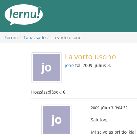
Tartalom
Fórum
Tanácsadó
La vorto usono
La vorto usono
joho
-tól, 2009. július 3.
Hozzászólások:
6
2009. július 3. 3:04:32
Saluton,
Mi scivolas pri tio, ki