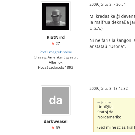
2009. július 3. 7:20:54
Mi kredas ke ĝi devena
la malfrua deknaŭa jarc
U.S.A.).
RiotNrrd
Ni ne faris la ŝanĝon, 
27
anstataŭ "Usona".
Profil megtekintése
Ország: Amerikai Egyesült
Államok
Hozzászólások: 1893
2009. július 3. 18:42:32
jchthys:
Unuiĝitaj
Ŝtatoj de
Nordameriko
darkweasel
(Sed mi ne scias, ki
69