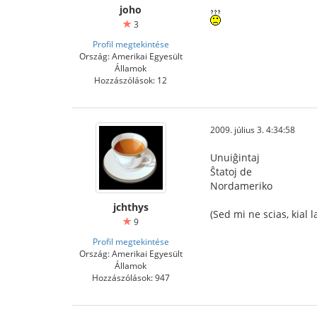
joho
3
Profil megtekintése
Ország: Amerikai Egyesült
Államok
Hozzászólások: 12
2009. július 3. 4:34:58
Unuiĝintaj
Ŝtatoj de
Nordameriko
jchthys
(Sed mi ne scias, kial
9
Profil megtekintése
Ország: Amerikai Egyesült
Államok
Hozzászólások: 947