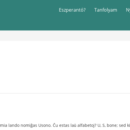
Eszperantó?
Tanfolyam
N
al mia lando nomiĝas Usono. Ĉu estas laǔ alfabetoj? U, S, bone; sed k