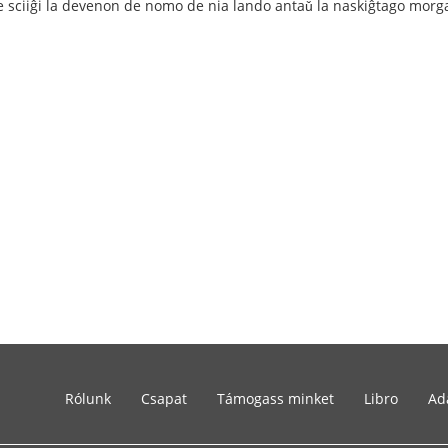
e sciiĝi la devenon de nomo de nia lando antaǔ la naskiĝtago morg
Rólunk
Csapat
Támogass minket
Libro
Ad