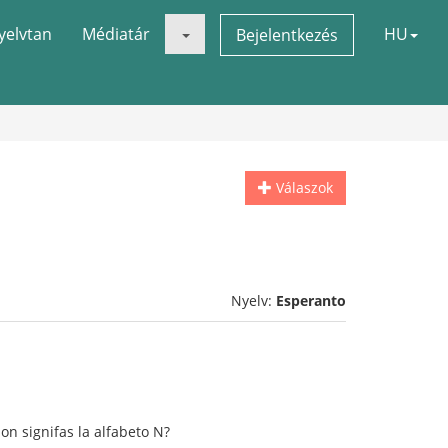
yelvtan
Médiatár
HU
Bejelentkezés
Válaszok
Nyelv:
Esperanto
ion signifas la alfabeto N?