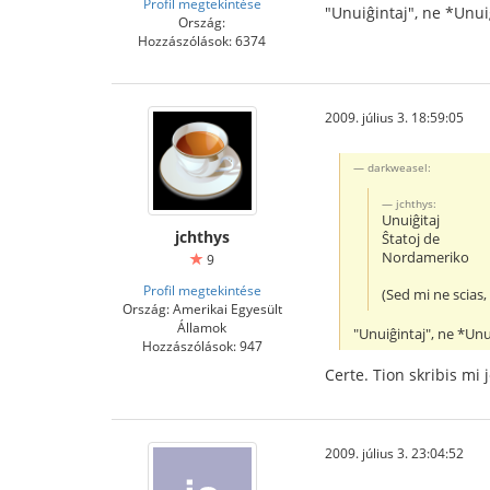
Profil megtekintése
"Unuiĝintaj", ne *Unui
Ország:
Hozzászólások: 6374
2009. július 3. 18:59:05
darkweasel:
jchthys:
Unuiĝitaj
jchthys
Ŝtatoj de
Nordameriko
9
Profil megtekintése
(Sed mi ne scias
Ország: Amerikai Egyesült
Államok
"Unuiĝintaj", ne *Unu
Hozzászólások: 947
Certe. Tion skribis mi 
2009. július 3. 23:04:52