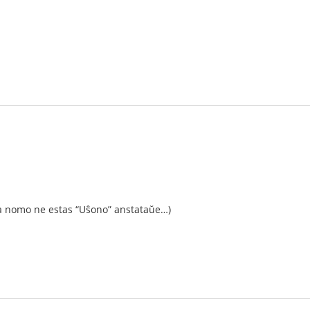
 la nomo ne estas “Uŝono” anstataŭe…)