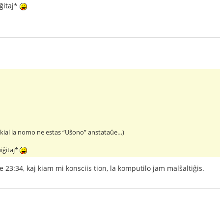
ĝitaj*
, kial la nomo ne estas “Uŝono” anstataŭe…)
iĝitaj*
je 23:34, kaj kiam mi konsciis tion, la komputilo jam malŝaltiĝis.