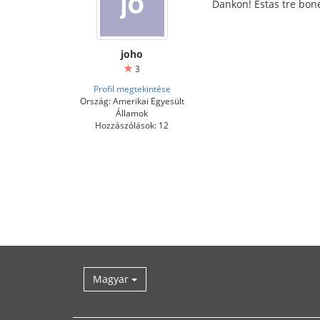
Dankon! Estas tre bon
joho
3
Profil megtekintése
Ország: Amerikai Egyesült
Államok
Hozzászólások: 12
Magyar