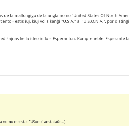
s de la mallongigo de la angla nomo "United States Of North Americ
ento - estis iuj, kiuj volis ŝanĝi "U.S.A." al "U.S.O.N.A.", por disti
sed ŝajnas ke la ideo influis Esperanton. Kompreneble, Esperante la 
al la nomo ne estas “Uŝono” anstataŭe…)