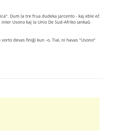
a". Dum la tre frua dudeka jarcento - kaj eble eĉ
ngi inter Usono kaj la Unio De Sud-Afriko (ankaŭ
vorto devas finiĝi kun -o. Tial, ni havas "Usono"