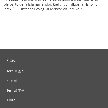
plejparto de la Islamaj landoj. Kiel ĉi tiu influos la Haĝon ĉi
jare? Ĉu vi intencas vojaĝi al Mekko? Viaj amikoj?
한국어
lernu! 소개
만든이
lernu! 후원
Libro