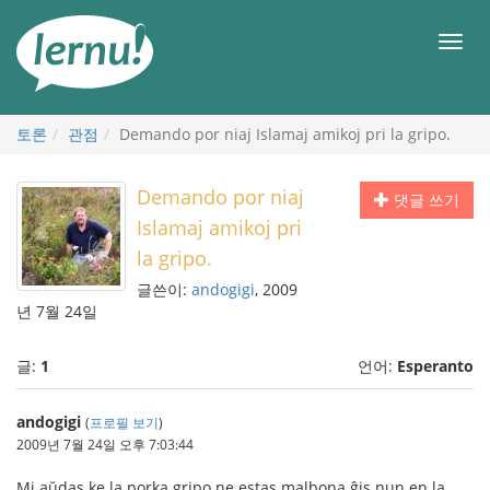
본
문
메
으
뉴
로
토론
관점
Demando por niaj Islamaj amikoj pri la gripo.
Demando por niaj
댓글 쓰기
Islamaj amikoj pri
la gripo.
글쓴이:
andogigi
, 2009
년 7월 24일
글:
1
언어:
Esperanto
andogigi
(
프로필 보기
)
2009년 7월 24일 오후 7:03:44
Mi aŭdas ke la porka gripo ne estas malbona ĝis nun en la