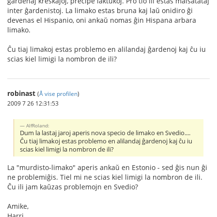
ĝardenaj kreskaĵoj, precipe laktukoj. Pro tio ili estas malŝatataj
inter ĝardenistoj. La limako estas bruna kaj laŭ onidiro ĝi
devenas el Hispanio, oni ankaŭ nomas ĝin Hispana arbara
limako.
Ĉu tiaj limakoj estas problemo en alilandaj ĝardenoj kaj ĉu iu
scias kiel limigi la nombron de ili?
robinast
(
Å vise profilen
)
2009 7 26 12:31:53
AlfRoland:
Dum la lastaj jaroj aperis nova specio de limako en Svedio....
Ĉu tiaj limakoj estas problemo en alilandaj ĝardenoj kaj ĉu iu
scias kiel limigi la nombron de ili?
La "murdisto-limako" aperis ankaŭ en Estonio - sed ĝis nun ĝi
ne problemiĝis. Tiel mi ne scias kiel limigi la nombron de ili.
Ĉu ili jam kaŭzas problemojn en Svedio?
Amike,
Harri.