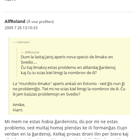
AlfRoland
(Å vise profilen)
2009 7 26 13:10:33
robinast:
AlfRoland:
Dum la lastaj jaroj aperis nova specio de limako en
Svedio....
Ĉu tiaj limakoj estas problemo en alilandaj ĝardenoj
kaj ĉu iu scias kiel limigi la nombron de ili?
La "murdisto-limako" aperis ankaŭ en Estonio - sed ĝis nun ĝi
ne problemiĝis. Tiel mi ne scias kiel limigi la nombron de ili. Ĉu
ili jam kaŭzas problemojn en Svedio?
Amike,
Harri.
Mi mem ne estas hobia ĝardenisto, do por mi ne estas
problemo, sed multaj homoj plendas ke ili formanĝas ĉiujn
verdan en la ĝardenoj. Kelkaj provas droni ilin per biero kaj