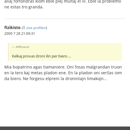
aliaj fortondras kiom eble plej multaj el ili. Eble la problemo
ne estas tro granda.
fizikisto
(
Å vise profilen
)
2009 7 28 21:09:31
AlfRoland:
Kelkaj provas droni ilin per biero ...
Mia bopatrino agas tiamaniere. Oni fosas malgrandan truon
en la tero kaj metas pladon ene. En la pladon oni verŝas iom
da biero. Ne forgesu elpreni la dronintajn limakojn...