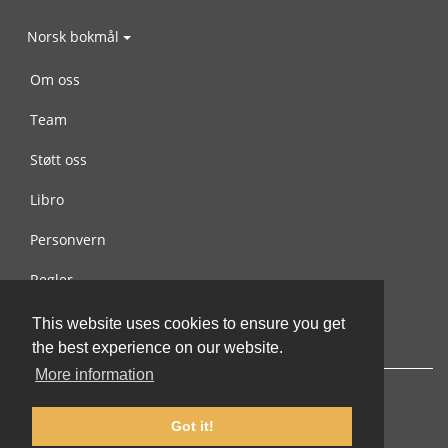
Norsk bokmål
Om oss
Team
Støtt oss
Libro
Personvern
Regler
Kontakt oss
This website uses cookies to ensure you get
the best experience on our website.
More information
Got it!