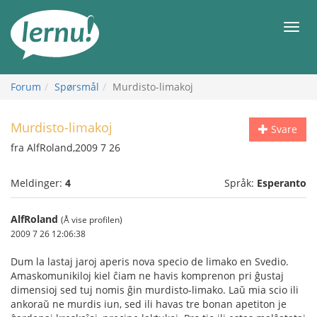
Til
innholdet
Meny
Forum
Spørsmål
Murdisto-limakoj
Murdisto-limakoj
Svare
fra AlfRoland,2009 7 26
Meldinger:
4
Språk:
Esperanto
AlfRoland
(Å vise profilen)
2009 7 26 12:06:38
Dum la lastaj jaroj aperis nova specio de limako en Svedio.
Amaskomunikiloj kiel ĉiam ne havis komprenon pri ĝustaj
dimensioj sed tuj nomis ĝin murdisto-limako. Laŭ mia scio ili
ankoraŭ ne murdis iun, sed ili havas tre bonan apetiton je