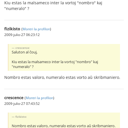
Kiu estas la malsameco inter la vortoj "nombro" kaj
"numeralo" ?
fizikisto
(
Montri la profilon
)
2009-julio-27 06:23:12
crescence:
Saluton al ĉouj,
Kiu estas la malsameco inter la vortoj "nombro" kaj
"numeralo" ?
Nombro estas valoro, numeralo estas vorto aŭ skribmaniero.
crescence
(
Montri la profilon
)
2009-julio-27 07:43:52
fizikisto:
Nombro estas valoro, numeralo estas vorto aŭ skribmaniero.