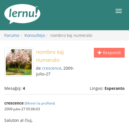
Al
la
Men
enhavo
Forumo
Konsultejo
nombro kaj numeralo
nombro kaj
Respondi
numeralo
de
crescence
, 2009-
julio-27
Mesaĝoj:
4
Lingvo:
Esperanto
crescence
(
Montri la profilon
)
2009-julio-27 05:06:03
Saluton al ĉiuj,