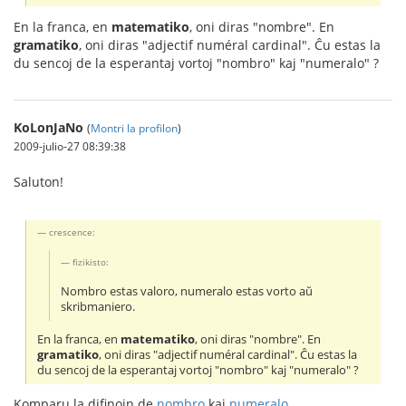
En la franca, en
matematiko
, oni diras "nombre". En
gramatiko
, oni diras "adjectif numéral cardinal". Ĉu estas la
du sencoj de la esperantaj vortoj "nombro" kaj "numeralo" ?
KoLonJaNo
(
Montri la profilon
)
2009-julio-27 08:39:38
Saluton!
crescence:
fizikisto:
Nombro estas valoro, numeralo estas vorto aŭ
skribmaniero.
En la franca, en
matematiko
, oni diras "nombre". En
gramatiko
, oni diras "adjectif numéral cardinal". Ĉu estas la
du sencoj de la esperantaj vortoj "nombro" kaj "numeralo" ?
Komparu la difinojn de
nombro
kaj
numeralo
.